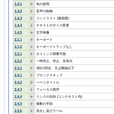
1.4.1
色の使用
1.4.2
音声の制御
1.4.3
コントラスト (最低限)
1.4.4
テキストのサイズ変更
1.4.5
文字画像
2.1.1
キーボード
2.1.2
キーボードトラップなし
2.2.1
タイミング調整可能
2.2.2
一時停止、停止、非表示
2.3.1
3回の閃光、又は閾値以下
2.4.1
ブロックスキップ
2.4.2
ページタイトル
2.4.3
フォーカス順序
2.4.4
リンクの目的 (コンテキスト内)
2.4.5
複数の手段
2.4.6
見出し及びラベル