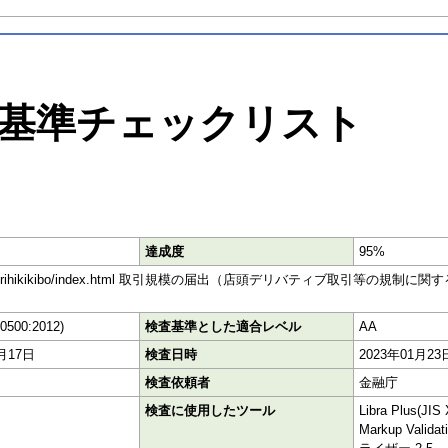
基準チェックリスト
達成度
95%
jp/status/torihikikibo/index.html 取引規模の届出（店頭デリバティブ取
40500:2012)
検査基準とした適合レベル
AA
2月17日
検査日時
2023年01月23
検査依頼者
金融庁
検査に使用したツール
Libra Plus(J
Markup Vali