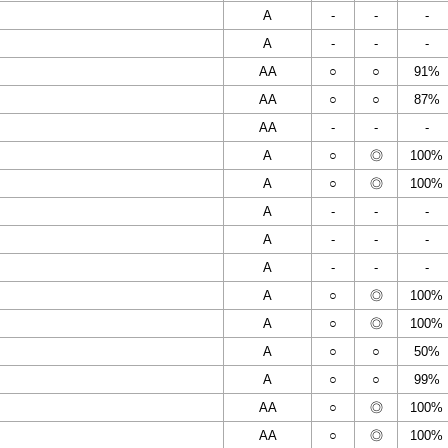
A
-
-
-
A
-
-
-
AA
○
○
91%
AA
○
○
87%
AA
-
-
-
A
○
◎
100%
A
○
◎
100%
A
-
-
-
A
-
-
-
A
-
-
-
A
○
◎
100%
A
○
◎
100%
A
○
○
50%
A
○
○
99%
AA
○
◎
100%
AA
○
◎
100%