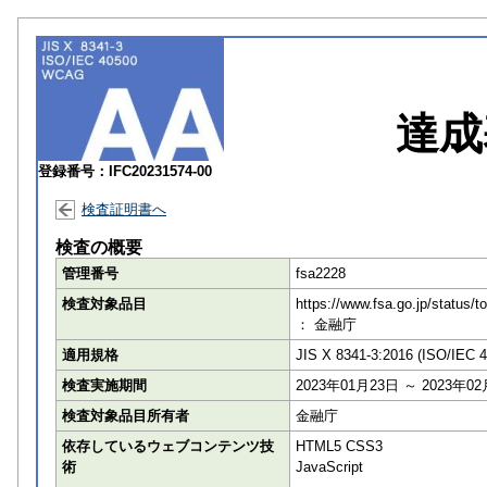
達成
登録番号：IFC20231574-00
検査証明書へ
検査の概要
管理番号
fsa2228
検査対象品目
https://www.fsa.go.
： 金融庁
適用規格
JIS X 8341-3:2016 (ISO/IEC 
検査実施期間
2023年01月23日 ～ 2023年0
検査対象品目所有者
金融庁
依存しているウェブコンテンツ技
HTML5 CSS3
術
JavaScript