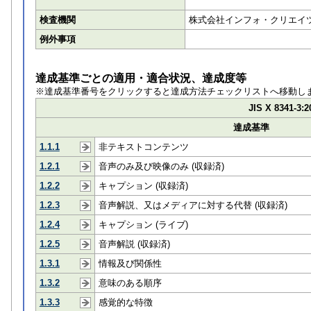
検査機関
株式会社インフォ・クリエイツ
例外事項
達成基準ごとの適用・適合状況、達成度等
※達成基準番号をクリックすると達成方法チェックリストへ移動し
JIS X 8341-3:2
達成基準
1.1.1
非テキストコンテンツ
1.2.1
音声のみ及び映像のみ (収録済)
1.2.2
キャプション (収録済)
1.2.3
音声解説、又はメディアに対する代替 (収録済)
1.2.4
キャプション (ライブ)
1.2.5
音声解説 (収録済)
1.3.1
情報及び関係性
1.3.2
意味のある順序
1.3.3
感覚的な特徴