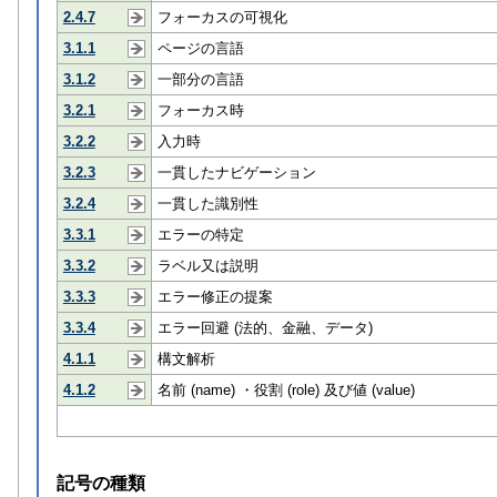
2.4.7
フォーカスの可視化
3.1.1
ページの言語
3.1.2
一部分の言語
3.2.1
フォーカス時
3.2.2
入力時
3.2.3
一貫したナビゲーション
3.2.4
一貫した識別性
3.3.1
エラーの特定
3.3.2
ラベル又は説明
3.3.3
エラー修正の提案
3.3.4
エラー回避 (法的、金融、データ)
4.1.1
構文解析
4.1.2
名前 (name) ・役割 (role) 及び値 (value)
記号の種類