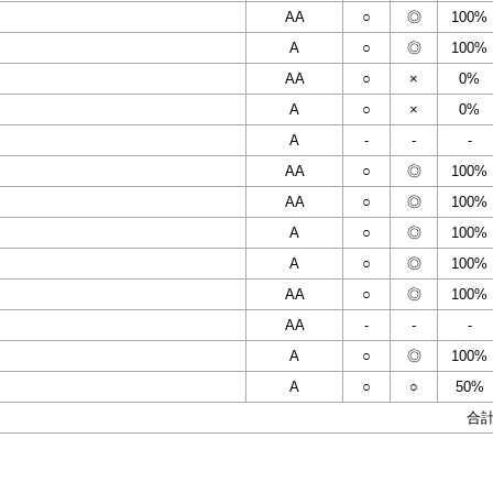
AA
○
◎
100%
A
○
◎
100%
AA
○
×
0%
A
○
×
0%
A
-
-
-
AA
○
◎
100%
AA
○
◎
100%
A
○
◎
100%
A
○
◎
100%
AA
○
◎
100%
AA
-
-
-
A
○
◎
100%
A
○
○
50%
合