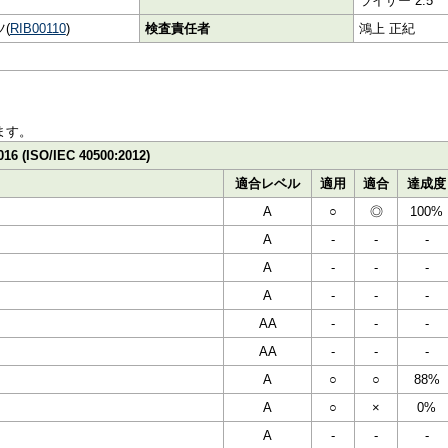
ライザー 2.5
(
RIB00110
)
検査責任者
鴻上 正紀
ます。
016 (ISO/IEC 40500:2012)
適合レベル
適用
適合
達成度
A
○
◎
100%
A
-
-
-
A
-
-
-
A
-
-
-
AA
-
-
-
AA
-
-
-
A
○
○
88%
A
○
×
0%
A
-
-
-