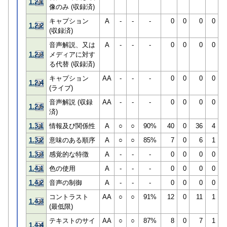
1.2.1
像のみ (収録済)
キャプション
A
-
-
-
0
0
0
0
1.2.2
(収録済)
音声解説、又は
A
-
-
-
0
0
0
0
1.2.3
メディアに対す
る代替 (収録済)
キャプション
AA
-
-
-
0
0
0
0
1.2.4
(ライブ)
音声解説 (収録
AA
-
-
-
0
0
0
0
1.2.5
済)
1.3.1
情報及び関係性
A
○
○
90%
40
0
36
4
1.3.2
意味のある順序
A
○
○
85%
7
0
6
1
1.3.3
感覚的な特徴
A
-
-
-
0
0
0
0
1.4.1
色の使用
A
-
-
-
0
0
0
0
1.4.2
音声の制御
A
-
-
-
0
0
0
0
コントラスト
AA
○
○
91%
12
0
11
1
1.4.3
(最低限)
テキストのサイ
AA
○
○
87%
8
0
7
1
1.4.4