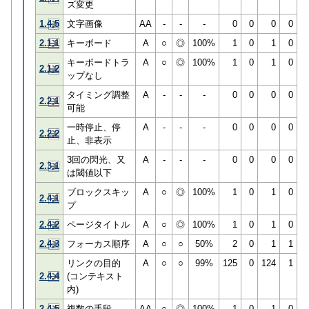
ズ変更
1.4.5
文字画像
AA
-
-
-
0
0
0
0
2.1.1
キーボード
A
○
◎
100%
1
0
1
0
キーボードトラ
A
○
◎
100%
1
0
1
0
2.1.2
ップなし
タイミング調整
A
-
-
-
0
0
0
0
2.2.1
可能
一時停止、停
A
-
-
-
0
0
0
0
2.2.2
止、非表示
3回の閃光、又
A
-
-
-
0
0
0
0
2.3.1
は閾値以下
ブロックスキッ
A
○
◎
100%
1
0
1
0
2.4.1
プ
2.4.2
ページタイトル
A
○
◎
100%
1
0
1
0
2.4.3
フォーカス順序
A
○
○
50%
2
0
1
1
リンクの目的
A
○
○
99%
125
0
124
1
2.4.4
(コンテキスト
内)
2.4.5
複数の手段
AA
○
◎
100%
1
0
1
0