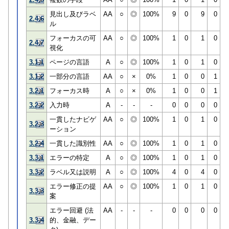
見出し及びラベ
AA
○
◎
100%
9
0
9
0
2.4.6
ル
フォーカスの可
AA
○
◎
100%
1
0
1
0
2.4.7
視化
3.1.1
ページの言語
A
○
◎
100%
1
0
1
0
3.1.2
一部分の言語
AA
○
×
0%
1
0
0
1
3.2.1
フォーカス時
A
○
×
0%
1
0
0
1
3.2.2
入力時
A
-
-
-
0
0
0
0
一貫したナビゲ
AA
○
◎
100%
1
0
1
0
3.2.3
ーション
3.2.4
一貫した識別性
AA
○
◎
100%
1
0
1
0
3.3.1
エラーの特定
A
○
◎
100%
1
0
1
0
3.3.2
ラベル又は説明
A
○
◎
100%
4
0
4
0
エラー修正の提
AA
○
◎
100%
1
0
1
0
3.3.3
案
エラー回避 (法
AA
-
-
-
0
0
0
0
3.3.4
的、金融、デー