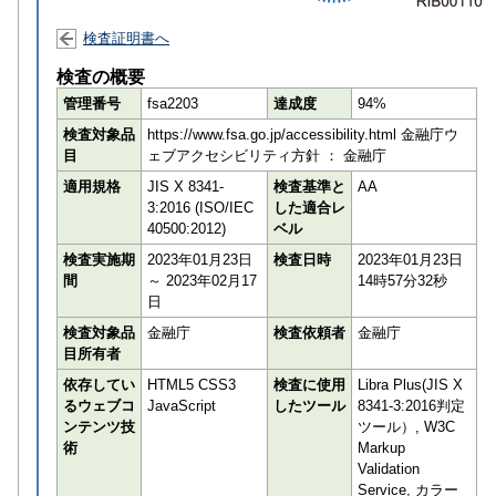
検査証明書へ
検査の概要
管理番号
fsa2203
達成度
94%
検査対象品
https://www.fsa.go.jp/accessibility.html 金融庁ウ
目
ェブアクセシビリティ方針 ： 金融庁
適用規格
JIS X 8341-
検査基準と
AA
3:2016 (ISO/IEC
した適合レ
40500:2012)
ベル
検査実施期
2023年01月23日
検査日時
2023年01月23日
間
～ 2023年02月17
14時57分32秒
日
検査対象品
金融庁
検査依頼者
金融庁
目所有者
依存してい
HTML5 CSS3
検査に使用
Libra Plus(JIS X
るウェブコ
JavaScript
したツール
8341-3:2016判定
ンテンツ技
ツール）, W3C
術
Markup
Validation
Service, カラー