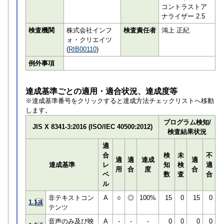
コントラストア
ナライザー 2.5
検査機関
株式会社インフ
検査責任者
鴻上 正紀
ォ・クリエイツ
(
RIB00110
)
例外事項
達成基準ごとの適用・適合状況、達成度等
※達成基準番号をクリックすると達成方法チェックリストへ移動
します。
プログラム検知/
JIS X 8341-3:2016 (ISO/IEC 40500:2012)
検査結果状況
適
合
検
未
不
適
適
達成
適
達成基準
レ
知
検
適
用
合
度
合
ベ
数
査
合
ル
非テキストコン
A
○
◎
100%
15
0
15
0
1.1.1
テンツ
音声のみ及び映
A
-
-
-
0
0
0
0