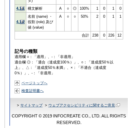
タ)
4.1.1
構文解析
A
○
◎
100%
1
0
1
0
名前 (name) ・
A
○
○
50%
2
0
1
1
4.1.2
役割 (role) 及び
値 (value)
合計
238
0
226
12
記号の種類
適用欄 ○：「適用」、-：「非適用」
適合欄 ◎：「適合（達成度100％）」、○：「達成度50％以
上」、△：「達成度50％未満」、×：「不適合（達成度
0％）」、-：「非適用」
ページトップへ
検査証明書へ
>
サイトマップ
>
ウェブアクセシビリティに関するご意見
COPYRIGHT © 2019 INFOCREATE CO., LTD. ALL RIGHTS
RESERVED.