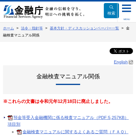
本
文
検索
へ
MENU
移
ホーム
法令・指針等
基本方針・ディスカッションペーパー一覧
金
動
融検査マニュアル関係
English
金融検査マニュアル関係
※これらの文書は令和元年12月18日に廃止しました。
預金等受入金融機関に係る検査マニュアル（PDF:5,257KB）
項目別
金融検査マニュアルに関するよくあるご質問（ＦＡＱ）