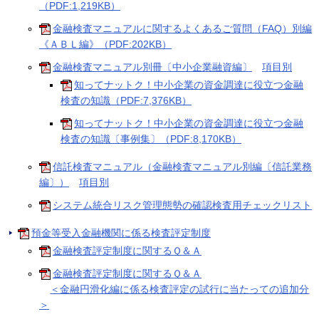
（PDF:1,219KB）
金融検査マニュアルに関するよくあるご質問（FAQ）別編
《ＡＢＬ編》（PDF:202KB）
金融検査マニュアル別冊〔中小企業融資編〕
項目別
知ってナットク！中小企業の資金調達に役立つ金融
検査の知識（PDF:7,376KB）
知ってナットク！中小企業の資金調達に役立つ金融
検査の知識〔事例集〕（PDF:8,170KB）
信託検査マニュアル（金融検査マニュアル別編〔信託業務
編〕）
項目別
システム統合リスク管理態勢の確認検査用チェックリスト
預金等受入金融機関に係る検査評定制度
金融検査評定制度に関するＱ＆Ａ
金融検査評定制度に関するＱ＆Ａ
＜金融円滑化編に係る検査評定の試行に当たっての追加分
＞