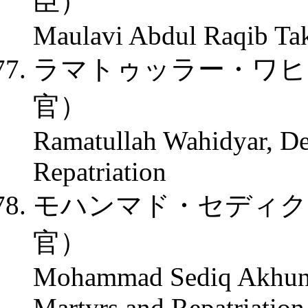
臣）
Maulavi Abdul Raqib Takh
ラマトゥッラー・ワヒ
官）
Ramatullah Wahidyar, De
Repatriation
モハンマド・セディク
官）
Mohammad Sediq Akhundz
Martyrs and Repatriation