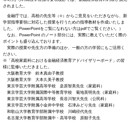
されました。
金融庁では、高校の先生等
からご意見をいただきながら、新
（※）
学習指導要領に対応した授業を行うための指導教材を作成いたしま
した。（PowerPointをご覧になれない方はpdfでご覧ください。）
なお、PowerPoint のノート部分には、実際に教えていただく際の
ポイントも盛り込んでおります。
実際の授業や先生方の準備のほか、一般の方の学習にもご活用く
ださい。
※「高校家庭科における金融経済教育アドバイザリーボード」の皆
様に監修いただきました。
大阪教育大学 鈴木真由子教授
大阪教育大学 大本久美子教授
東京学芸大学附属高等学校 桒原智美先生（家庭科）
東京学芸大学附属国際中等教育学校 菊地英明先生（家庭科）
東京学芸大学附属高等学校 長谷川智大先生（公民科）
東京学芸大学附属小金井中学校 石津みどり先生（家庭科）
和歌山大学教育学部附属中学校 川嶋径代先生
名古屋大学教育学部附属中・高等学校 原順子先生