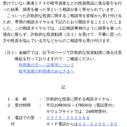
受けていない業者とＦＸや暗号資産などの投資商品に係る取引を行
った結果、損害を被った等という相談が多く寄せられています。
こういった詐欺的な投資に関するご相談等を皆様から受け付ける
ため、専用の相談ダイヤルを下記のとおり開設することといたしま
した。この相談ダイヤルでは、上記相談事例のように損害を被った
場合に限らず、詐欺的な投資勧誘（注１）を受けて、不審に思った
方や投資を悩んでいる方などからのご相談等も受け付けます。
（注１）金融庁では、以下のページで詐欺的な投資勧誘に係る注意
喚起を行っておりますので、ご確認ください。
利用者の方へ～証券等について
暗号資産の利用者のみなさまへ
記
１．名 称
：「詐欺的な投資に関する相談ダイヤル」
２．受付時間
： 平日10時00分～17時00分（電話受付）
※ウェブサイトでは、24時間受付。
３．電話での受
：
０５７０－０５０５８８
付
※ＩＰ電話からは
０３－６２０６－６０