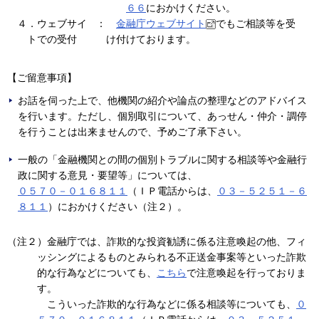
６６
におかけください。
４．ウェブサイ
：
金融庁ウェブサイト
でもご相談等を受
トでの受付
け付けております。
【ご留意事項】
お話を伺った上で、他機関の紹介や論点の整理などのアドバイス
を行います。ただし、個別取引について、あっせん・仲介・調停
を行うことは出来ませんので、予めご了承下さい。
一般の「金融機関との間の個別トラブルに関する相談等や金融行
政に関する意見・要望等」については、
０５７０－０１６８１１
（ＩＰ電話からは、
０３－５２５１－６
８１１
）におかけください（注２）。
（注２）金融庁では、詐欺的な投資勧誘に係る注意喚起の他、フィ
ッシングによるものとみられる不正送金事案等といった詐欺
的な行為などについても、
こちら
で注意喚起を行っておりま
す。
こういった詐欺的な行為などに係る相談等についても、
０