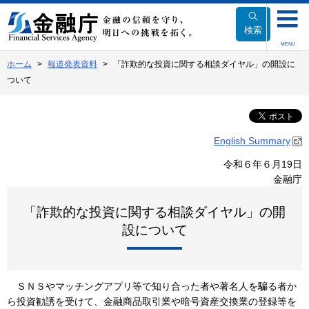
本
文
検索
へ
MENU
移
ホーム
報道発表資料
「詐欺的な投資に関する相談ダイヤル」の開設に
動
ついて
English Summary
令和６年６月19日
金融庁
「詐欺的な投資に関する相談ダイヤル」の開
設について
ＳＮＳやマッチングアプリ等で知り合った者や著名人を騙る者か
ら投資勧誘を受けて、金融商品取引業や暗号資産交換業の登録等を