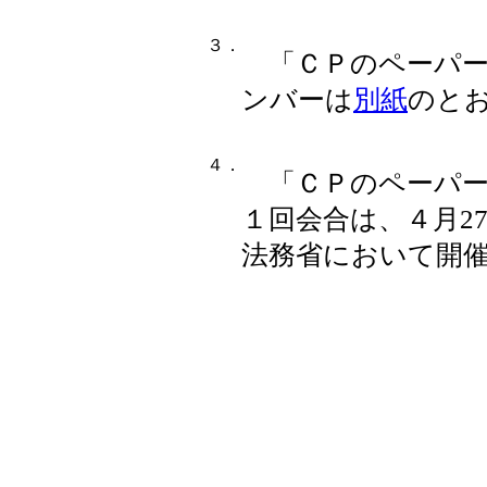
３．
「ＣＰのペーパ
ンバーは
別紙
のと
４．
「ＣＰのペーパ
１回会合は、４月2
法務省において開