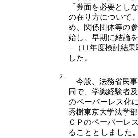
「券面を必要とし
の在り方について
め、関係団体等の
始し、早期に結論
─（11年度検討結
した。
２．
今般、法務省民事
同で、学識経験者
のペーパーレス化
秀樹東京大学法学
ＣＰのペーパーレ
ることとしました