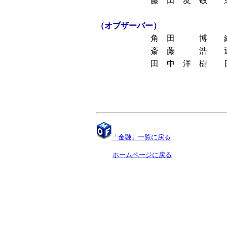
藤 田 友 敬
（オブザーバー）
角 田 博
斎 藤 浩
田 中 洋 樹
「金融」一覧に戻る
ホームページに戻る