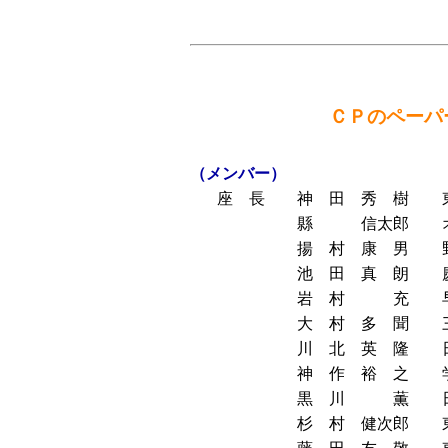
ＣＰのペーパ
（メンバー）
座 長
神 田 秀 樹
縣 信太郎
揚 村 康 男
池 田 真 朗
岩 村 充
大 村 多 聞
川 北 英 隆
神 作 裕 之
黒 川 薫
杉 村 健次郎