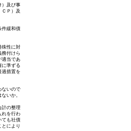
け）及び事
・ＣＰ）及
条件緩和債
特殊性に対
義務付けら
が適当であ
権に準ずる
経過措置を
わないので
はないか。
会計の整理
入れを行わ
いても社債
ことにより