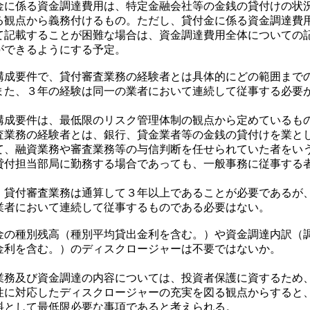
に係る資金調達費用は、特定金融会社等の金銭の貸付けの状
る観点から義務付けるもの。ただし、貸付金に係る資金調達費
て記載することが困難な場合は、資金調達費用全体についての
ができるようにする予定。
成要件で、貸付審査業務の経験者とは具体的にどの範囲まで
また、３年の経験は同一の業者において連続して従事する必要
）
成要件は、最低限のリスク管理体制の観点から定めているも
査業務の経験者とは、銀行、貸金業者等の金銭の貸付けを業と
て、融資業務や審査業務等の与信判断を任せられていた者をい
貸付担当部局に勤務する場合であっても、一般事務に従事する
貸付審査業務は通算して３年以上であることが必要であるが
業者において連続して従事するものである必要はない。
の種別残高（種別平均貸出金利を含む。）や資金調達内訳（
金利を含む。）のディスクロージャーは不要ではないか。
）
務及び資金調達の内容については、投資者保護に資するため
性に対応したディスクロージャーの充実を図る観点からすると
料として最低限必要な事項であると考えられる。