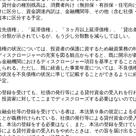
貸付金の種別残高は、消費者向け（無担保・有担保・住宅向
けに区分し、資金調達内訳は、金融機関等、その他（含む社債
資本に区分する予定。
先債権」、「延滞債権」、「３ヶ月以上延滞債権」、「貸出
４分類が示されているが、もう少し分類数を減らしてほしい。
）
権の状況については、投資者の保護に資するため融資業務の
ディスクロージャーの充実を図る観点からすると、既に開示が
る金融機関におけるディスクロージャー項目を基準とすること
えられる。ただし、既に経過した事業年度については、不良債
の状況を不良債権の状況に準じて記載することができるように
予定。
登録を受けても、社債の発行等による貸付資金の受入れを行
、投資家に対してここまでディスクローズする必要はないので
）
融会社等の登録を受けている者は、本法第９条の規定による
ことが義務付けられている。社債の発行等による貸付資金の受
は、本法の登録をする必要はなく、また、本法の登録を受けて
等による貸付資金の受入れをやめたときは、その旨を届け出る