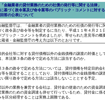
「金融業者の貸付業務のための社債の発行等に関する法律」
に基づく政令案及び命令案等のパブリック・コメントに対する
回答の公表について
金融監督庁は、「金融業者の貸付業務のための社債の発行等に
づく政令及び命令等を制定するに当たり、平成１１年４月２１
パブリック・コメントを求めましたが、寄せられた意見等の概
大蔵省・金融監督庁の考え方は以下のとおりです。
的会社等に対する貸付債権以外の金銭債権の譲渡の対価とし
は、本法第３条の政令で定める方法に該当するのか。
）
３条の政令で定める方法については、貸付債権を特定目的会
合等を規定することとしており、貸付債権以外の金銭債権の譲
ない限り政令で定める方法には該当しないこととする予定。
以外の業務を兼営する会社は、貸付金の使途のための資金調
営業務のための資金調達も併せて行っているため、貸付金に係
みを区分経理することは実務上困難である。
）