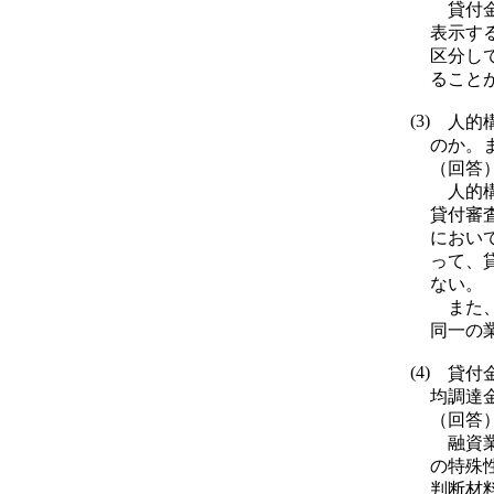
貸付金
表示す
区分し
ること
(3)
人的構
のか。
（回答
人的構
貸付審
におい
って、
ない。
また、
同一の
(4)
貸付金
均調達
（回答
融資業
の特殊
判断材