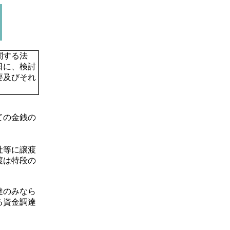
関する法
日に、検討
要及びそれ
ての金銭の
社等に譲渡
渡は特段の
達のみなら
る資金調達