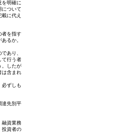
況を明確に
用について
記載に代え
の者を指す
があるか。
のであり、
して行う者
う。したが
者は含まれ
、必ずしも
調達先別平
、融資業務
、投資者の