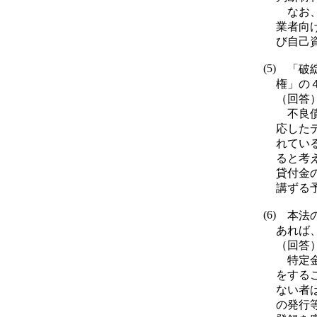
なお、
業者向
び自己
(5)
「破綻
権」の
（回答
不良債
応した
れてい
ると考
貸付金
講ずる
(6)
本法の
あれば
（回答
特定金
をする
ない者
の発行