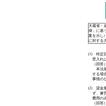
大蔵省・
律」に基
案を示し
に対する
(1)
特定目
受入れ
（回答
本法第
する場
事情の
(2)
貸金業
ず、兼
費用の
（回答