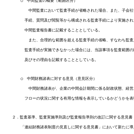
      　○　中間監査の概要（範囲区分）

      　　　中間監査において監査手続が省略された場合、また、子会社
      　　手続、質問及び閲覧等から構成される監査手続により実施され
      　　中間監査報告書に記載することとしている。　　　　　　　　
      　　　また、合理的な範囲を超える監査手続の省略、すなわち監査
      　　監査手続が実施できなかった場合には、当該事項を監査範囲の
      　　及びその理由を記載することとしている。

      　○　中間財務諸表に対する意見（意見区分）

      　　　中間財務諸表が、企業の中間会計期間に係る財政状態、経営
      　　フローの状況に関する有用な情報を表示しているかどうかを表
    ２．監査基準、監査実施準則及び監査報告準則の改訂に関する意見書
      　「連結財務諸表制度の見直しに関する意見書」において新たに導