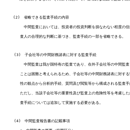
　   (2)　省略できる監査手続の内容　　　　　　　　　　　　　　　　
    　  　中間監査においては、投資者の投資判断を損なわない程度の信
      　査人の合理的な判断に基づき、監査手続の一部を省略できる。　
     (3)　子会社等の中間財務諸表に対する監査手続　　　　　　　　
      　　中間監査は我が国特有の監査であり、在外子会社等の中間監査
      　ことは困難と考えられるため、子会社等の中間財務諸表に対する
      　性の観点から分析的手続、質問及び閲覧等から構成される監査手
      　ただし、当該子会社等の重要性及び監査上の危険性等を考慮した
      　査手続については追加して実施する必要がある。　　　　　　　
     (4)　中間監査報告書の記載事項
