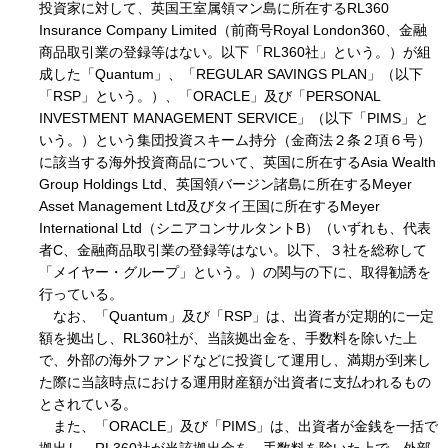
投資家に対して、英国王室属領マン島に所在するRL360
Insurance Company Limited（前商号Royal London360、金融
商品取引業の登録等はない。以下「RL360社」という。）が組
成した「Quantum」、「REGULAR SAVINGS PLAN」（以下
「RSP」という。）、「ORACLE」及び「PERSONAL
INVESTMENT MANAGEMENT SERVICE」（以下「PIMS」と
いう。）という集団投資スキーム持分（金商法２条２項６号）
に該当する海外投資商品について、英国に所在するAsia Wealth
Group Holdings Ltd、英国領バージン諸島に所在するMeyer
Asset Management Ltd及びタイ王国に所在するMeyer
International Ltd（シニアコンサルタントB）（いずれも、代表
者C、金融商品取引業の登録等はない。以下、３社を総称して
「メイヤー・グループ」という。）の関与の下に、取得勧誘を
行っている。
なお、「Quantum」及び「RSP」は、出資者が定期的に一定
額を拠出し、RL360社が、当該拠出金を、手数料を除いた上
で、外部の海外ファンドなどに投資して運用し、満期が到来し
た際に当該時点における運用財産額が出資者に支払われるもの
とされている。
また、「ORACLE」及び「PIMS」は、出資者が金銭を一括で