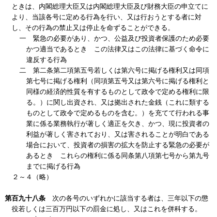
ときは、内閣総理大臣又は内閣総理大臣及び財務大臣の申立てに
より、当該各号に定める行為を行い、又は行おうとする者に対
し、その行為の禁止又は停止を命ずることができる。
一 緊急の必要があり、かつ、公益及び投資者保護のため必要
かつ適当であるとき この法律又はこの法律に基づく命令に
違反する行為
二 第二条第二項第五号若しくは第六号に掲げる権利又は同項
第七号に掲げる権利（同項第五号又は第六号に掲げる権利と
同様の経済的性質を有するものとして政令で定める権利に限
る。）に関し出資され、又は拠出された金銭（これに類する
ものとして政令で定めるものを含む。）を充てて行われる事
業に係る業務執行が著しく適正を欠き、かつ、現に投資者の
利益が著しく害されており、又は害されることが明白である
場合において、投資者の損害の拡大を防止する緊急の必要が
あるとき これらの権利に係る同条第八項第七号から第九号
までに掲げる行為
２～４（略）
第百九十八条
次の各号のいずれかに該当する者は、三年以下の懲
役若しくは三百万円以下の罰金に処し、又はこれを併科する。