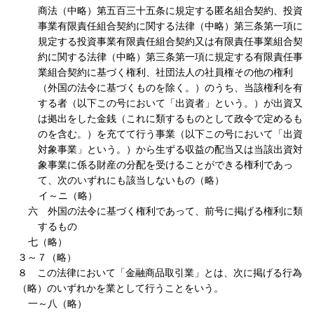
商法（中略）第五百三十五条に規定する匿名組合契約、投資
事業有限責任組合契約に関する法律（中略）第三条第一項に
規定する投資事業有限責任組合契約又は有限責任事業組合契
約に関する法律（中略）第三条第一項に規定する有限責任事
業組合契約に基づく権利、社団法人の社員権その他の権利
（外国の法令に基づくものを除く。）のうち、当該権利を有
する者（以下この号において「出資者」という。）が出資又
は拠出をした金銭（これに類するものとして政令で定めるも
のを含む。）を充てて行う事業（以下この号において「出資
対象事業」という。）から生ずる収益の配当又は当該出資対
象事業に係る財産の分配を受けることができる権利であっ
て、次のいずれにも該当しないもの（略）
イ～ニ（略）
六 外国の法令に基づく権利であって、前号に掲げる権利に類
するもの
七（略）
３～７（略）
８ この法律において「金融商品取引業」とは、次に掲げる行為
（略）のいずれかを業として行うことをいう。
一～八（略）