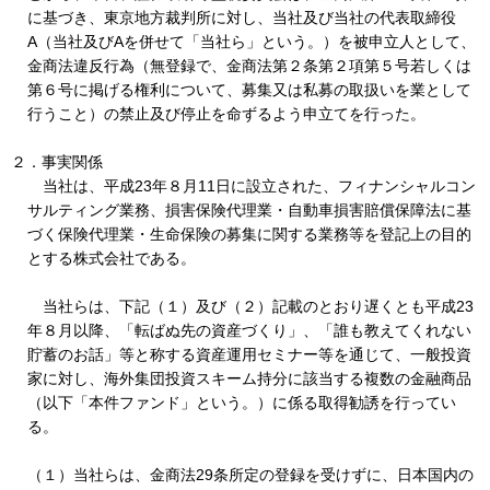
に基づき、東京地方裁判所に対し、当社及び当社の代表取締役
A（当社及びAを併せて「当社ら」という。）を被申立人として、
金商法違反行為（無登録で、金商法第２条第２項第５号若しくは
第６号に掲げる権利について、募集又は私募の取扱いを業として
行うこと）の禁止及び停止を命ずるよう申立てを行った。
２．事実関係
当社は、平成23年８月11日に設立された、フィナンシャルコン
サルティング業務、損害保険代理業・自動車損害賠償保障法に基
づく保険代理業・生命保険の募集に関する業務等を登記上の目的
とする株式会社である。
当社らは、下記（１）及び（２）記載のとおり遅くとも平成23
年８月以降、「転ばぬ先の資産づくり」、「誰も教えてくれない
貯蓄のお話」等と称する資産運用セミナー等を通じて、一般投資
家に対し、海外集団投資スキーム持分に該当する複数の金融商品
（以下「本件ファンド」という。）に係る取得勧誘を行ってい
る。
（１）当社らは、金商法29条所定の登録を受けずに、日本国内の