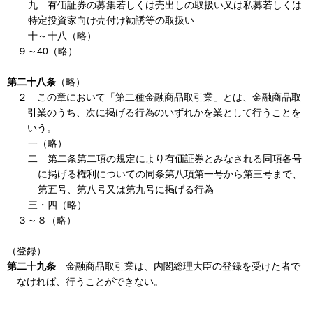
九 有価証券の募集若しくは売出しの取扱い又は私募若しくは
特定投資家向け売付け勧誘等の取扱い
十～十八（略）
９～40（略）
第二十八条
（略）
２ この章において「第二種金融商品取引業」とは、金融商品取
引業のうち、次に掲げる行為のいずれかを業として行うことを
いう。
一（略）
二 第二条第二項の規定により有価証券とみなされる同項各号
に掲げる権利についての同条第八項第一号から第三号まで、
第五号、第八号又は第九号に掲げる行為
三・四（略）
３～８（略）
（登録）
第二十九条
金融商品取引業は、内閣総理大臣の登録を受けた者で
なければ、行うことができない。