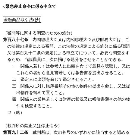
○緊急差止命令に係る申立て
金融商品取引法(抄)
（審問等に関する調査のための処分）
第百八十七条
内閣総理大臣又は内閣総理大臣及び財務大臣は、こ
の法律の規定による審問、この法律の規定による処分に係る聴聞
又は第百九十二条の規定による申立てについて、必要な調査をす
るため、当該職員に、次に掲げる処分をさせることができる。
一 関係人若しくは参考人に出頭を命じて意見を聴取し、又は
これらの者から意見書若しくは報告書を提出させること。
二 鑑定人に出頭を命じて鑑定させること。
三 関係人に対し帳簿書類その他の物件の提出を命じ、又は提
出物件を留めて置くこと。
四 関係人の業務若しくは財産の状況又は帳簿書類その他の物
件を検査すること。
２（略）
（裁判所の禁止又は停止命令）
第百九十二条
裁判所は、次の各号のいずれかに該当すると認める