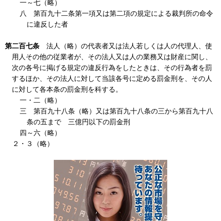
一～七（略）
八 第百九十二条第一項又は第二項の規定による裁判所の命令
に違反した者
第二百七条
法人（略）の代表者又は法人若しくは人の代理人、使
用人その他の従業者が、その法人又は人の業務又は財産に関し、
次の各号に掲げる規定の違反行為をしたときは、その行為者を罰
するほか、その法人に対して当該各号に定める罰金刑を、その人
に対して各本条の罰金刑を科する。
一・二（略）
三 第百九十八条（略）又は第百九十八条の三から第百九十八
条の五まで 三億円以下の罰金刑
四～六（略）
２・３（略）