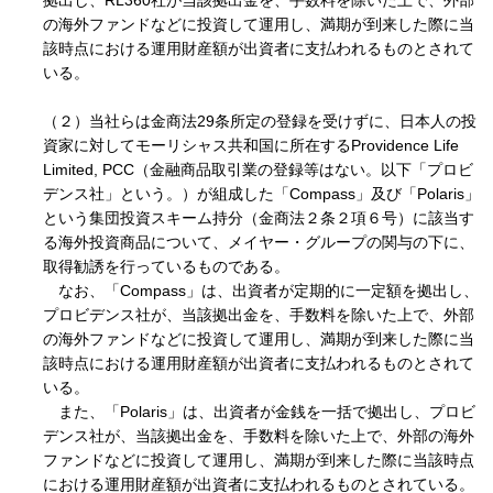
拠出し、RL360社が当該拠出金を、手数料を除いた上で、外部
の海外ファンドなどに投資して運用し、満期が到来した際に当
該時点における運用財産額が出資者に支払われるものとされて
いる。
（２）当社らは金商法29条所定の登録を受けずに、日本人の投
資家に対してモーリシャス共和国に所在するProvidence Life
Limited, PCC（金融商品取引業の登録等はない。以下「プロビ
デンス社」という。）が組成した「Compass」及び「Polaris」
という集団投資スキーム持分（金商法２条２項６号）に該当す
る海外投資商品について、メイヤー・グループの関与の下に、
取得勧誘を行っているものである。
なお、「Compass」は、出資者が定期的に一定額を拠出し、
プロビデンス社が、当該拠出金を、手数料を除いた上で、外部
の海外ファンドなどに投資して運用し、満期が到来した際に当
該時点における運用財産額が出資者に支払われるものとされて
いる。
また、「Polaris」は、出資者が金銭を一括で拠出し、プロビ
デンス社が、当該拠出金を、手数料を除いた上で、外部の海外
ファンドなどに投資して運用し、満期が到来した際に当該時点
における運用財産額が出資者に支払われるものとされている。