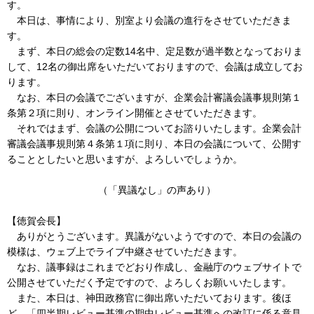
す。
本日は、事情により、別室より会議の進行をさせていただきま
す。
まず、本日の総会の定数14名中、定足数が過半数となっておりま
して、12名の御出席をいただいておりますので、会議は成立してお
ります。
なお、本日の会議でございますが、企業会計審議会議事規則第１
条第２項に則り、オンライン開催とさせていただきます。
それではまず、会議の公開についてお諮りいたします。企業会計
審議会議事規則第４条第１項に則り、本日の会議について、公開す
ることとしたいと思いますが、よろしいでしょうか。
（「異議なし」の声あり）
【徳賀会長】
ありがとうございます。異議がないようですので、本日の会議の
模様は、ウェブ上でライブ中継させていただきます。
なお、議事録はこれまでどおり作成し、金融庁のウェブサイトで
公開させていただく予定ですので、よろしくお願いいたします。
また、本日は、神田政務官に御出席いただいております。後ほ
ど、「四半期レビュー基準の期中レビュー基準への改訂に係る意見