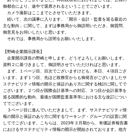
御都合により、途中で退席されるということでございます。
カメラ撮影はここまでとさせていただきます。
続いて、次の議事に入ります。「開示・会計・監査を巡る最近の
主な動向」に関して、まずは事務局から御説明いただき、御質問、
御意見をお伺いしたいと思います。
それでは、事務局から説明をお願いいたします。
【野崎企業開示課長】
企業開示課長の野崎と申します。どうぞよろしくお願いします。
資料２に基づきまして、御説明させていただければと思います。
まず、１ページ目、目次でございますけども、本日、４項目ござ
います。まず１つ目、先ほど政務官からも御発言がございましたサ
ステナビリティ情報の開示と保証のあり方に関する検討に関してで
ございます。２つ目が国際会計基準への対応、３つ目が会計基準を
巡る国際的な動向、最後が国際監査基準等における主な改訂につい
てでございます。
３ページ目に進んでいただきまして、まず、サステナビリティ情
報の開示と保証のあり方に関するワーキング・グループの設置に関
してでございます。こちらは、2023年３月期から、有価証券報告書
におけるサステナビリティ情報の開示が開始されております。他方