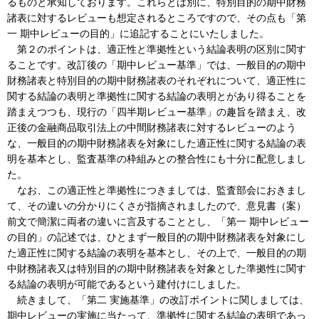
るものと承知しております。これらとは別に、特別目的の期中財務
諸表に対するレビューも想定されるところですので、その点も「第
一 期中レビューの目的」に追記することにいたしました。
第２のポイントは、適正性と準拠性という結論表明の区別に関す
ることです。改訂後の「期中レビュー基準」では、一般目的の期中
財務諸表と特別目的の期中財務諸表のそれぞれについて、適正性に
関する結論の表明と準拠性に関する結論の表明とがあり得ることを
踏まえつつも、現行の「四半期レビュー基準」の趣旨を踏まえ、改
正後の金融商品取引法上の中間財務諸表に対するレビューのよう
な、一般目的の期中財務諸表を対象にした適正性に関する結論の表
明を基本とし、監査基準の枠組みとの整合性にも十分に配意しまし
た。
なお、この適正性と準拠性につきましては、監査部会におきまし
て、その違いの分かりにくさが指摘されましたので、意見書（案）
前文で簡潔に両者の違いに言及することとし、「第一 期中レビュー
の目的」の記述では、ひとまず一般目的の期中財務諸表を対象にし
た適正性に関する結論の表明を基本とし、その上で、一般目的の期
中財務諸表又は特別目的の期中財務諸表を対象とした準拠性に関す
る結論の表明が可能であるという建付けにしました。
続きまして、「第二 実施基準」の改訂ポイントに関しましては、
期中レビューの実施に当たって、準拠性に関する結論の表明であっ