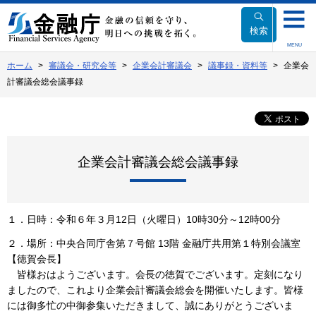
本
文
検索
へ
MENU
移
ホーム
審議会・研究会等
企業会計審議会
議事録・資料等
企業会
動
計審議会総会議事録
企業会計審議会総会議事録
１．日時：令和６年３月12日（火曜日）10時30分～12時00分
２．場所：中央合同庁舎第７号館 13階 金融庁共用第１特別会議室
【徳賀会長】
皆様おはようございます。会長の徳賀でございます。定刻になり
ましたので、これより企業会計審議会総会を開催いたします。皆様
には御多忙の中御参集いただきまして、誠にありがとうございま