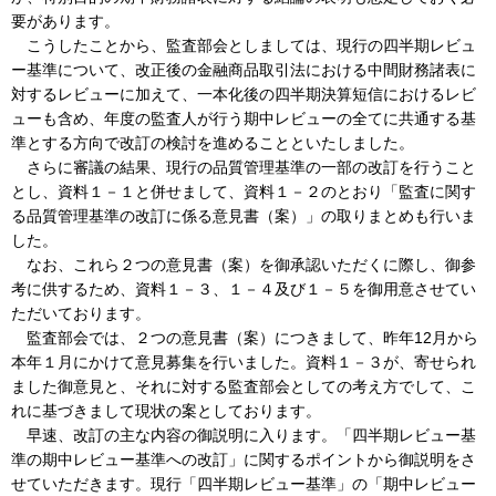
要があります。
こうしたことから、監査部会としましては、現行の四半期レビュ
ー基準について、改正後の金融商品取引法における中間財務諸表に
対するレビューに加えて、一本化後の四半期決算短信におけるレビ
ューも含め、年度の監査人が行う期中レビューの全てに共通する基
準とする方向で改訂の検討を進めることといたしました。
さらに審議の結果、現行の品質管理基準の一部の改訂を行うこと
とし、資料１－１と併せまして、資料１－２のとおり「監査に関す
る品質管理基準の改訂に係る意見書（案）」の取りまとめも行いま
した。
なお、これら２つの意見書（案）を御承認いただくに際し、御参
考に供するため、資料１－３、１－４及び１－５を御用意させてい
ただいております。
監査部会では、２つの意見書（案）につきまして、昨年12月から
本年１月にかけて意見募集を行いました。資料１－３が、寄せられ
ました御意見と、それに対する監査部会としての考え方でして、こ
れに基づきまして現状の案としております。
早速、改訂の主な内容の御説明に入ります。「四半期レビュー基
準の期中レビュー基準への改訂」に関するポイントから御説明をさ
せていただきます。現行「四半期レビュー基準」の「期中レビュー