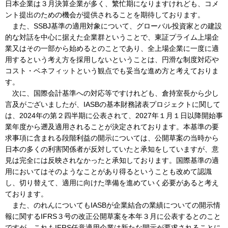
日本企業は３月決算企業が多く、繁忙期になりますけれども、コメ
ント提出のための機会が提供されることを期待しております。
また、SSBJ基準の適用対象について、グローバル投資家との建設
的な対話を中心に据えた企業群ということで、東証プライム上場企
業又はその一部から始めるとのことであり、全上場企業に一度に適
用するという考え方を採用しないということは、円滑な制度対応や
コスト・ベネフィットという観点でも妥当な進め方と考えておりま
す。
次に、国際会計基準への対応等ですけれども、倉持室長から少し
言及がございましたが、IASBの基本財務諸表プロジェクトに関して
は、2024年の第２四半期に公表されて、2027年１月１日以降開始事
業年度から遡及適用されることが決定されております。本基準の要
求事項に含まれる段階利益の開示については、公開草案の当時から
日本の多くの利害関係者が反対していたと承知をしていますが、意
見は完全には反映されなかったと承知しております。国際基準の適
用においてはそのようなことがあり得るということも改めて認識
し、切り替えて、適用に向けた準備を進めていく必要があると考え
ております。
また、のれんについてもIASBが企業結合の業績についての開示情
報に関するIFRS３号の改正公開草案を本年３月に公表するとのこと
ですが、これもIFRS任意適用企業は新たな開示が要求されることに