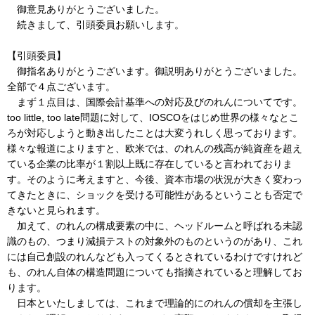
御意見ありがとうございました。
続きまして、引頭委員お願いします。
【引頭委員】
御指名ありがとうございます。御説明ありがとうございました。
全部で４点ございます。
まず１点目は、国際会計基準への対応及びのれんについてです。
too little, too late問題に対して、IOSCOをはじめ世界の様々なとこ
ろが対応しようと動き出したことは大変うれしく思っております。
様々な報道によりますと、欧米では、のれんの残高が純資産を超え
ている企業の比率が１割以上既に存在していると言われておりま
す。そのように考えますと、今後、資本市場の状況が大きく変わっ
てきたときに、ショックを受ける可能性があるということも否定で
きないと見られます。
加えて、のれんの構成要素の中に、ヘッドルームと呼ばれる未認
識のもの、つまり減損テストの対象外のものというのがあり、これ
には自己創設のれんなども入ってくるとされているわけですけれど
も、のれん自体の構造問題についても指摘されていると理解してお
ります。
日本といたしましては、これまで理論的にのれんの償却を主張し