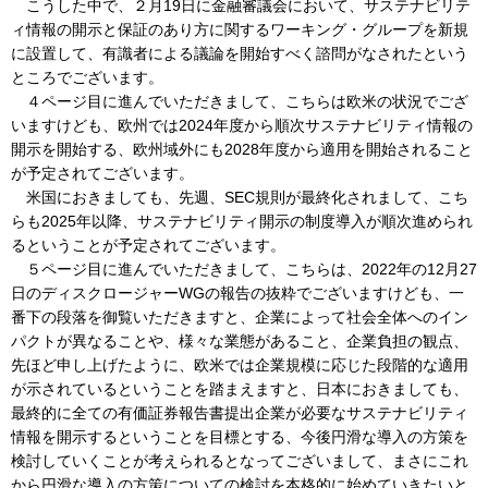
こうした中で、２月19日に金融審議会において、サステナビリテ
ィ情報の開示と保証のあり方に関するワーキング・グループを新規
に設置して、有識者による議論を開始すべく諮問がなされたという
ところでございます。
４ページ目に進んでいただきまして、こちらは欧米の状況でござ
いますけども、欧州では2024年度から順次サステナビリティ情報の
開示を開始する、欧州域外にも2028年度から適用を開始されること
が予定されてございます。
米国におきましても、先週、SEC規則が最終化されまして、こち
らも2025年以降、サステナビリティ開示の制度導入が順次進められ
るということが予定されてございます。
５ページ目に進んでいただきまして、こちらは、2022年の12月27
日のディスクロージャーWGの報告の抜粋でございますけども、一
番下の段落を御覧いただきますと、企業によって社会全体へのイン
パクトが異なることや、様々な業態があること、企業負担の観点、
先ほど申し上げたように、欧米では企業規模に応じた段階的な適用
が示されているということを踏まえますと、日本におきましても、
最終的に全ての有価証券報告書提出企業が必要なサステナビリティ
情報を開示するということを目標とする、今後円滑な導入の方策を
検討していくことが考えられるとなってございまして、まさにこれ
から円滑な導入の方策についての検討を本格的に始めていきたいと