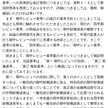
基準」への具体的な改訂箇所につきましては、資料１－４として新
旧対照表を用意しておりますので、詳細につきましては、後程、御
確認いただければ幸いです。
まず、期中レビュー基準への改訂の基本方針といたしましては、
先ほども簡単に触れさせていただきましたとおり、現行の「四半期
レビュー基準」の枠組みを生かしつつ、期中財務諸表の種類ですと
か、結論の表明形式を異にするレビューを含めて、年度の監査人が
行う期中レビューの全てに共通する内容としたことです。そこで、
基準の名称も、「四半期レビュー基準」から「期中レビュー基準」
に改めることにしました。
続きまして、期中レビュー基準案のポイントにつきまして御説明
いたします。当該基準は、「第一 期中レビューの目的」、「第二 実
施基準」、「第三 報告基準」という構成になっておりますので、そ
れに従ってみてまいります。
第一、期中レビューの目的に関して、第１のポイントとして指摘
すべきは、一般目的の期中財務諸表に加え、特別目的の期中財務諸
表についても取り扱っていることです。改正後の金融商品取引法上
の中間財務諸表は、一般目的の期中財務諸表として位置づけられる
ところでありますが、一本化後の四半期決算短信に含まれる四半期
財務諸表等も、あくまでも一般目的の期中財務諸表として整理され