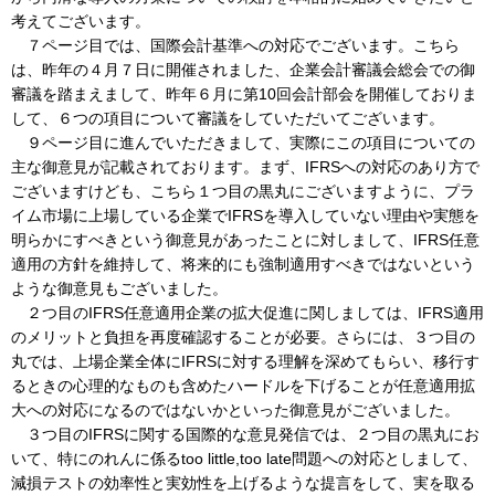
考えてございます。
７ページ目では、国際会計基準への対応でございます。こちら
は、昨年の４月７日に開催されました、企業会計審議会総会での御
審議を踏まえまして、昨年６月に第10回会計部会を開催しておりま
して、６つの項目について審議をしていただいてございます。
９ページ目に進んでいただきまして、実際にこの項目についての
主な御意見が記載されております。まず、IFRSへの対応のあり方で
ございますけども、こちら１つ目の黒丸にございますように、プラ
イム市場に上場している企業でIFRSを導入していない理由や実態を
明らかにすべきという御意見があったことに対しまして、IFRS任意
適用の方針を維持して、将来的にも強制適用すべきではないという
ような御意見もございました。
２つ目のIFRS任意適用企業の拡大促進に関しましては、IFRS適用
のメリットと負担を再度確認することが必要。さらには、３つ目の
丸では、上場企業全体にIFRSに対する理解を深めてもらい、移行す
るときの心理的なものも含めたハードルを下げることが任意適用拡
大への対応になるのではないかといった御意見がございました。
３つ目のIFRSに関する国際的な意見発信では、２つ目の黒丸にお
いて、特にのれんに係るtoo little,too late問題への対応としまして、
減損テストの効率性と実効性を上げるような提言をして、実を取る