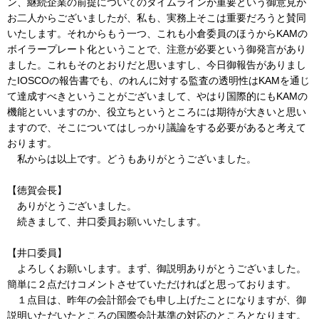
ン、継続企業の前提についてのタイムラインが重要という御意見が
お二人からございましたが、私も、実務上そこは重要だろうと賛同
いたします。それからもう一つ、これも小倉委員のほうからKAMの
ボイラープレート化ということで、注意が必要という御発言があり
ました。これもそのとおりだと思いますし、今日御報告がありまし
たIOSCOの報告書でも、のれんに対する監査の透明性はKAMを通じ
て達成すべきということがございまして、やはり国際的にもKAMの
機能といいますのか、役立ちというところには期待が大きいと思い
ますので、そこについてはしっかり議論をする必要があると考えて
おります。
私からは以上です。どうもありがとうございました。
【徳賀会長】
ありがとうございました。
続きまして、井口委員お願いいたします。
【井口委員】
よろしくお願いします。まず、御説明ありがとうございました。
簡単に２点だけコメントさせていただければと思っております。
１点目は、昨年の会計部会でも申し上げたことになりますが、御
説明いただいたところの国際会計基準の対応のところとなります。