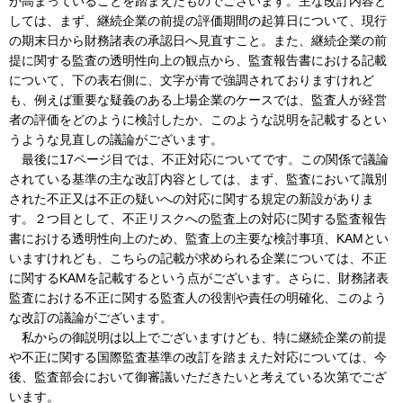
が高まっていることを踏まえたものでございます。主な改訂内容と
しては、まず、継続企業の前提の評価期間の起算日について、現行
の期末日から財務諸表の承認日へ見直すこと。また、継続企業の前
提に関する監査の透明性向上の観点から、監査報告書における記載
について、下の表右側に、文字が青で強調されておりますけれど
も、例えば重要な疑義のある上場企業のケースでは、監査人が経営
者の評価をどのように検討したか、このような説明を記載するとい
うような見直しの議論がございます。
最後に17ページ目では、不正対応についてです。この関係で議論
されている基準の主な改訂内容としては、まず、監査において識別
された不正又は不正の疑いへの対応に関する規定の新設がありま
す。２つ目として、不正リスクへの監査上の対応に関する監査報告
書における透明性向上のため、監査上の主要な検討事項、KAMとい
いますけれども、こちらの記載が求められる企業については、不正
に関するKAMを記載するという点がございます。さらに、財務諸表
監査における不正に関する監査人の役割や責任の明確化、このよう
な改訂の議論がございます。
私からの御説明は以上でございますけども、特に継続企業の前提
や不正に関する国際監査基準の改訂を踏まえた対応については、今
後、監査部会において御審議いただきたいと考えている次第でござ
います。