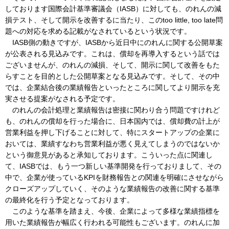
しております国際会計基準審議会（IASB）に対しても、のれんの減
損テスト、そして開示を改善するに当たり、このtoo little, too late問
題への対応を求める記載がなされているという状況です。
IASB側の動きですが、IASBから近日中にのれんに関する公開草案
が公表される見込みです。これは、償却を再導入するという話では
ございませんが、のれんの減損、そして、開示に関して改善をもた
らすことを目的とした公開草案となる見込みです。そして、その中
では、企業結合後の業績報告といったところに関してより開示を充
実させる提案がなされる予定です。
のれんの会計処理と業績報告は密接に関わり合う問題ですけれど
も、のれんの償却を行った場合に、日本国内では、償却費の計上が
営業利益を押し下げることに対して、特にスタートアップの企業に
おいては、業績すなわち営業利益が悪く見えてしまうのではないか
という御意見があると承知しております。こういった点に関連し
て、IASBでは、もう一つ新しい基準開発を行っておりまして、その
中で、企業が使っているKPIを財務報告との関連を明確にさせながら
クローズアップしていく、そのような業績報告の改善に関する基準
の最終化を行う予定となっております。
このような基準を踏まえ、今後、企業によって多様な業績指標を
用いた業績報告が幅広く行われる可能性もございます。のれんに加