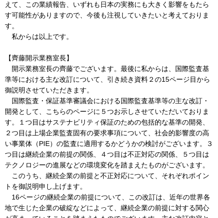
えて、この業績報告、いずれも日本の実務にも大きく影響をもたら
す可能性がありますので、今後も注視していきたいと考えておりま
す。
私からは以上です。
【齊藤開示業務室長】
開示業務室長の齊藤でございます。最後に私からは、国際監査基
準等における主な改訂について、引き続き資料２の15ページ目から
御説明させていただきます。
国際監査・保証基準審議会における国際監査基準等の主な改訂・
開発として、こちらのページに５つお示しさせていただいておりま
す。１つ目はサステナビリティ保証のための包括的な基準の開発、
２つ目は上場企業監査固有の要求事項について、社会的影響度の高
い事業体（PIE）の監査に適用するかどうかの検討がございます。３
つ目は継続企業の前提の関係、４つ目は不正対応の関係、５つ目は
テクノロジーの進展などの環境変化を踏まえたものがございます。
このうち、継続企業の前提と不正対応について、それぞれポイン
トを御説明申し上げます。
16ページの継続企業の前提について、この改訂は、近年の世界各
地で生じた企業の破綻などによって、継続企業の前提に対する関心