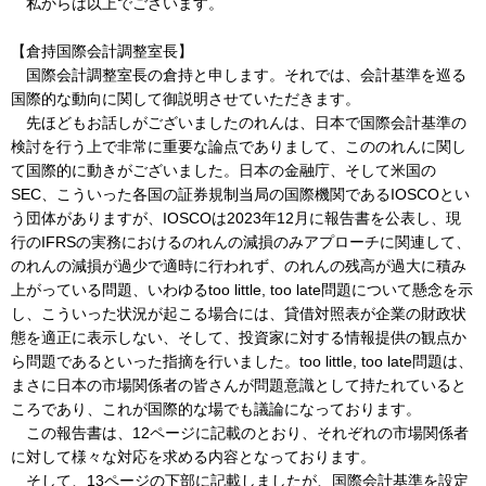
私からは以上でございます。
【倉持国際会計調整室長】
国際会計調整室長の倉持と申します。それでは、会計基準を巡る
国際的な動向に関して御説明させていただきます。
先ほどもお話しがございましたのれんは、日本で国際会計基準の
検討を行う上で非常に重要な論点でありまして、こののれんに関し
て国際的に動きがございました。日本の金融庁、そして米国の
SEC、こういった各国の証券規制当局の国際機関であるIOSCOとい
う団体がありますが、IOSCOは2023年12月に報告書を公表し、現
行のIFRSの実務におけるのれんの減損のみアプローチに関連して、
のれんの減損が過少で適時に行われず、のれんの残高が過大に積み
上がっている問題、いわゆるtoo little, too late問題について懸念を示
し、こういった状況が起こる場合には、貸借対照表が企業の財政状
態を適正に表示しない、そして、投資家に対する情報提供の観点か
ら問題であるといった指摘を行いました。too little, too late問題は、
まさに日本の市場関係者の皆さんが問題意識として持たれていると
ころであり、これが国際的な場でも議論になっております。
この報告書は、12ページに記載のとおり、それぞれの市場関係者
に対して様々な対応を求める内容となっております。
そして、13ページの下部に記載しましたが、国際会計基準を設定