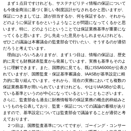
まず１点目ですけれども、サステナビリティ情報の保証について
も今後金商法に基づく新しい制度設計がなされるかと思いますが、
保証につきましては、誰が担当するか、何を保証するか、それから
どのように保証するかというようなことが問題になってくるかと思
います。特に、どのようにということでは保証業務基準が重要にな
ってくると思います。少し先走った意見かもしれませんけれども、
ぜひこの議論は本審議会の監査部会で行いたい、そうするのが適切
だろうと考えています。
理由はいろいろありますが、まず１つ目は、情報の保証は、歴史
的に見ても財務諸表監査から発展しています。実務も基準もそのよ
うに理解できます。また、国際的に見ても、既にISSA5000が公表さ
れていますが、国際監査・保証基準審議会、IAASBが基準設定に精
力的に取り組んでいます。それから、現在の実務においても複数の
保証業務基準が用いられていますけれども、やはりIAASBが公表し
ている基準というのが中心になっているということもございます。
さらに、監査部会も過去に財務情報等の保証業務の概念的枠組みと
いうものを公表しており、監査・保証についての議論の蓄積があり
ますので、基準設定については監査部会で議論することが適切と考
えております。
２つ目は、国際監査基準についてですが、ゴーイング・コンサー