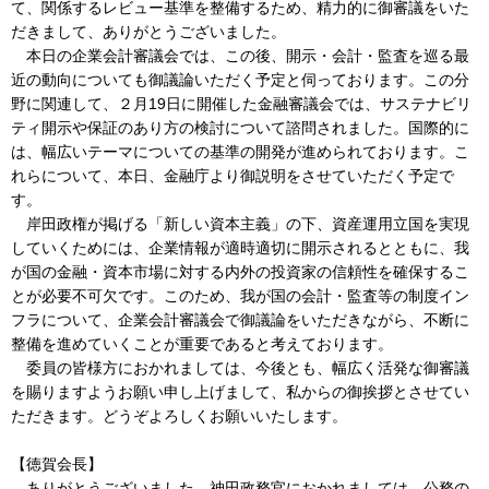
て、関係するレビュー基準を整備するため、精力的に御審議をいた
だきまして、ありがとうございました。
本日の企業会計審議会では、この後、開示・会計・監査を巡る最
近の動向についても御議論いただく予定と伺っております。この分
野に関連して、２月19日に開催した金融審議会では、サステナビリ
ティ開示や保証のあり方の検討について諮問されました。国際的に
は、幅広いテーマについての基準の開発が進められております。こ
れらについて、本日、金融庁より御説明をさせていただく予定で
す。
岸田政権が掲げる「新しい資本主義」の下、資産運用立国を実現
していくためには、企業情報が適時適切に開示されるとともに、我
が国の金融・資本市場に対する内外の投資家の信頼性を確保するこ
とが必要不可欠です。このため、我が国の会計・監査等の制度イン
フラについて、企業会計審議会で御議論をいただきながら、不断に
整備を進めていくことが重要であると考えております。
委員の皆様方におかれましては、今後とも、幅広く活発な御審議
を賜りますようお願い申し上げまして、私からの御挨拶とさせてい
ただきます。どうぞよろしくお願いいたします。
【徳賀会長】
ありがとうございました。神田政務官におかれましては、公務の