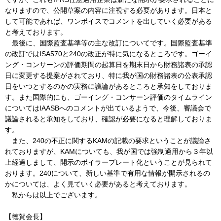
なりますので、公開草案の内容に注視する必要があります。日本と
して可能であれば、ワンボイスでコメントを出していく必要がある
と考えております。
最後に、国際監査基準等の主な改訂についてです。国際監査基準
の改訂ではISA570と240の改正が特に気になるところです。ゴーイ
ング・コンサーンの評価期間の起算日を期末日から財務諸表の承認
日に変更する提案がされており、特に我が国の財務諸表の公表承認
日をいつとするのかの実務に議論があるところと承知をしておりま
す。また国際的にも、ゴーイング・コンサーン評価のタイムライン
についてはIAASBへのコメントが出ているようで、今後、審議会で
議論されると承知をしており、確認が必要になると理解しておりま
す。
また、240の不正に関するKAMの記載の要求ということが議論さ
れておりますが、KAMについても、我が国では強制適用から３年以
上経過しまして、開示のボイラープレート化ということが見られて
おります。240について、新しい基準で有用な情報が開示されるの
かについては、よく見ていく必要があると考えております。
私からは以上でございます。
【徳賀会長】