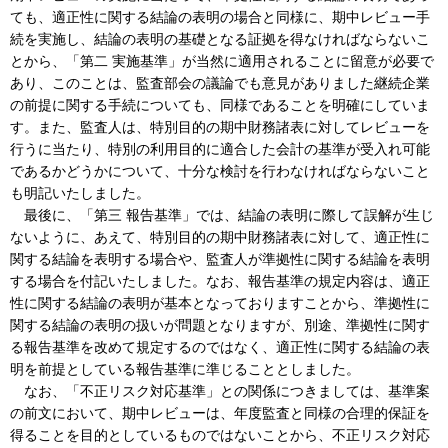
ても、適正性に関する結論の表明の場合と同様に、期中レビュー手
続を実施し、結論の表明の基礎となる証拠を得なければならないこ
とから、「第二 実施基準」が当然に適用されることに留意が必要で
あり、このことは、監査部会の議論でも意見がありました継続企業
の前提に関する手続についても、同様であることを明確にしていま
す。また、監査人は、特別目的の期中財務諸表に対してレビューを
行うに当たり、特別の利用目的に適合した会計の基準が受入れ可能
であるかどうかについて、十分な検討を行わなければならないこと
も明記いたしました。
最後に、「第三 報告基準」では、結論の表明に際して誤解が生じ
ないように、あえて、特別目的の期中財務諸表に対して、適正性に
関する結論を表明する場合や、監査人が準拠性に関する結論を表明
する場合を付記いたしました。なお、報告基準の規定内容は、適正
性に関する結論の表明が基本となっておりますことから、準拠性に
関する結論の表明の扱いが問題となりますが、別途、準拠性に関す
る報告基準を改めて規定するのではなく、適正性に関する結論の表
明を前提としている報告基準に準じることとしました。
なお、「不正リスク対応基準」との関係につきましては、基準案
の前文において、期中レビューは、年度監査と同様の合理的保証を
得ることを目的としているものではないことから、不正リスク対応