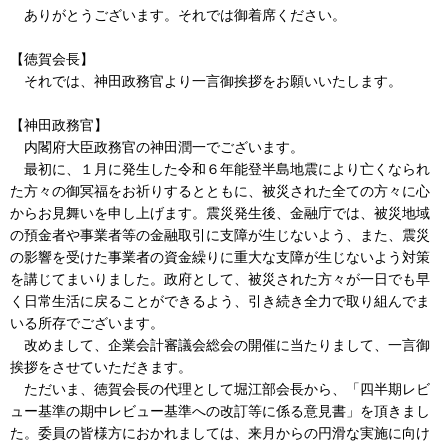
ありがとうございます。それでは御着席ください。
【徳賀会長】
それでは、神田政務官より一言御挨拶をお願いいたします。
【神田政務官】
内閣府大臣政務官の神田潤一でございます。
最初に、１月に発生した令和６年能登半島地震により亡くなられ
た方々の御冥福をお祈りするとともに、被災された全ての方々に心
からお見舞いを申し上げます。震災発生後、金融庁では、被災地域
の預金者や事業者等の金融取引に支障が生じないよう、また、震災
の影響を受けた事業者の資金繰りに重大な支障が生じないよう対策
を講じてまいりました。政府として、被災された方々が一日でも早
く日常生活に戻ることができるよう、引き続き全力で取り組んでま
いる所存でございます。
改めまして、企業会計審議会総会の開催に当たりまして、一言御
挨拶をさせていただきます。
ただいま、徳賀会長の代理として堀江部会長から、「四半期レビ
ュー基準の期中レビュー基準への改訂等に係る意見書」を頂きまし
た。委員の皆様方におかれましては、来月からの円滑な実施に向け