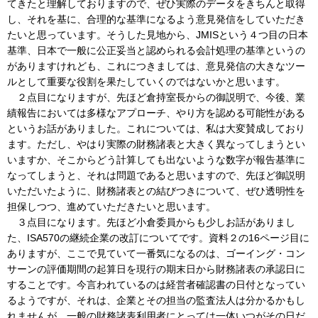
てきたと理解しておりますので、ぜひ実際のデータをきちんと取得
し、それを基に、合理的な基準になるよう意見発信をしていただき
たいと思っています。そうした見地から、JMISという４つ目の日本
基準、日本で一般に公正妥当と認められる会計処理の基準というの
がありますけれども、これにつきましては、意見発信の大きなツー
ルとして重要な役割を果たしていくのではないかと思います。
２点目になりますが、先ほど倉持室長からの御説明で、今後、業
績報告においては多様なアプローチ、やり方を認める可能性がある
というお話がありました。これについては、私は大変賛成しており
ます。ただし、やはり実際の財務諸表と大きく異なってしまうとい
いますか、そこからどう計算しても出ないような数字が報告基準に
なってしまうと、それは問題であると思いますので、先ほど御説明
いただいたように、財務諸表との結びつきについて、ぜひ透明性を
担保しつつ、進めていただきたいと思います。
３点目になります。先ほど小倉委員からも少しお話がありまし
た、ISA570の継続企業の改訂についてです。資料２の16ページ目に
ありますが、ここで見ていて一番気になるのは、ゴーイング・コン
サーンの評価期間の起算日を現行の期末日から財務諸表の承認日に
することです。今言われているのは経営者確認書の日付となってい
るようですが、それは、企業とその担当の監査法人は分かるかもし
れませんが、一般の財務諸表利用者にとっては一体いつがその日だ