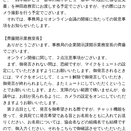
書」を神田政務官にお渡しする予定でございますが、その際にはカ
メラ撮影を行う予定でございます。
それでは、事務局よりオンライン会議の開催に当たっての留意事
項をお知らせいたします。
【齊藤開示業務室長】
ありがとうございます。事務局の企業開示課開示業務室長の齊藤
でございます。
オンライン開催に関して、２点注意事項がございます。
まず、御発言されない間は、恐縮ですが、マイクをミュートの設
定にしていただきますようにお願いいたします。御発言されるとき
には、マイクをオンにして、ミュート解除で御発言していただき、
御発言が終わられましたら、またミュートにしていただくというこ
とでお願いいたします。また、支障のない範囲で構いませんが、会
議中は、お顔が見られるように、カメラの設定をオンにしていただ
きますようお願いいたします。
第２点目として、発言を御希望される際ですが、チャット機能を
使って、全員宛てに発言希望である旨とお名前をともに入れてお送
りください。お名前については、協会名などの組織名でも結構です
ので、御入力ください。それをこちらで御確認させていただいた上