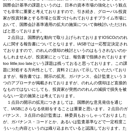
国際会計基準の課題というのは、日本の資本市場の強化という観点
でも非常に重要と考えておりますので、引き続き、グローバル投資
家が投資対象とする市場と位置づけられておりますプライム市場に
おいて、国際会計基準適用の拡大の施策について御検討いただけれ
ばと思っております。
２点目は、国際的な動向で取り上げられておりますIOSCOののれ
んに関する報告書についてとなります。IASBでは一応暫定決定され
ておりますので、のれんの償却の検討というのはもうされないのか
もしれませんが、投資家にとっては、報告書で指摘されております
too little,too lateという課題は残っておると思っております。この課
題に対処する方向性として、資料２において示していただいており
ますが、報告書では、開示の拡充、ガバナンス、会計監査という３
つのアプローチが掲載されておりますが、のれんの償却ほど直接的
なものではないにしても、投資家が突然ののれんの減損で損失を被
らない一定の施策とは考えております。
１点目の開示の拡充につきましては、国際的な意見発信を通じ
て、IASBにさらなる依頼をすることは重要と思います。２点目のガ
バナンス、３点目の会計監査は、林委員もおっしゃっておりました
が、ガバナンス・コードとか、あるいは監査基準などで一定程度こ
ういった内容というのは織り込まれていると認識しております。た