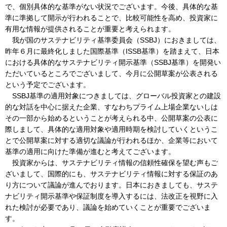
で、個別具体的な基準がない状況でございます。今後、具体的な基
準に準拠して開示が行われることで、比較可能性を高め、投資家に
有用な情報が提供されることが重要と考えられます。
我が国のサステナビリティ基準委員会（SSBJ）におきましては、
昨年６月に最終化しました国際基準（ISSB基準）を踏まえて、日本
における具体的なサステナビリティ開示基準（SSBJ基準）を開発い
ただいているところでございまして、今月に公開草案が公表される
という予定でございます。
SSBJ基準の適用対象につきましては、グローバル投資家との建設
的な対話を中心に据えた企業、すなわちプライム上場企業ないしは
その一部から始めるということが考えられる中、公開草案の公表に
際しまして、具体的な適用対象や適用時期を検討していくというこ
とで公開草案に対する適切な議論が行われるほか、企業等において
基準の適用に向けた準備が進むと考えてございます。
投資家からは、サステナビリティ情報の信頼性確保を望む声もご
ざいまして、国際的にも、サステナビリティ情報に対する保証のあ
り方について議論が進んでおります。日本におきましても、サステ
ナビリティ開示基準や保証制度を導入するには、法改正を視野に入
れた検討が必要であり、議論を始めていくことが重要でございま
す。