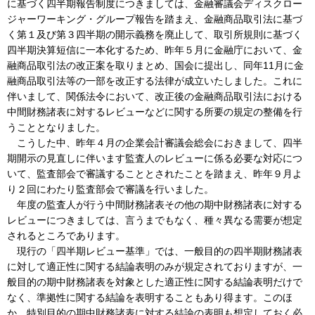
に基づく四半期報告制度につきましては、金融審議会ディスクロー
ジャーワーキング・グループ報告を踏まえ、金融商品取引法に基づ
く第１及び第３四半期の開示義務を廃止して、取引所規則に基づく
四半期決算短信に一本化するため、昨年５月に金融庁において、金
融商品取引法の改正案を取りまとめ、国会に提出し、同年11月に金
融商品取引法等の一部を改正する法律が成立いたしました。これに
伴いまして、関係法令において、改正後の金融商品取引法における
中間財務諸表に対するレビューなどに関する所要の規定の整備を行
うこととなりました。
こうした中、昨年４月の企業会計審議会総会におきまして、四半
期開示の見直しに伴います監査人のレビューに係る必要な対応につ
いて、監査部会で審議することとされたことを踏まえ、昨年９月よ
り２回にわたり監査部会で審議を行いました。
年度の監査人が行う中間財務諸表その他の期中財務諸表に対する
レビューにつきましては、言うまでもなく、種々異なる需要が想定
されるところであります。
現行の「四半期レビュー基準」では、一般目的の四半期財務諸表
に対して適正性に関する結論表明のみが規定されておりますが、一
般目的の期中財務諸表を対象とした適正性に関する結論表明だけで
なく、準拠性に関する結論を表明することもあり得ます。このほ
か、特別目的の期中財務諸表に対する結論の表明も想定しておく必