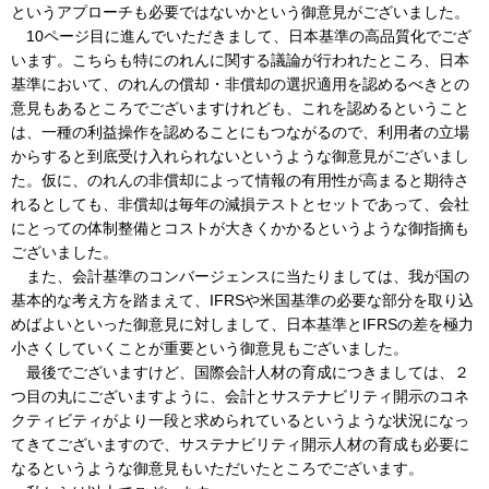
というアプローチも必要ではないかという御意見がございました。
10ページ目に進んでいただきまして、日本基準の高品質化でござ
います。こちらも特にのれんに関する議論が行われたところ、日本
基準において、のれんの償却・非償却の選択適用を認めるべきとの
意見もあるところでございますけれども、これを認めるということ
は、一種の利益操作を認めることにもつながるので、利用者の立場
からすると到底受け入れられないというような御意見がございまし
た。仮に、のれんの非償却によって情報の有用性が高まると期待さ
れるとしても、非償却は毎年の減損テストとセットであって、会社
にとっての体制整備とコストが大きくかかるというような御指摘も
ございました。
また、会計基準のコンバージェンスに当たりましては、我が国の
基本的な考え方を踏まえて、IFRSや米国基準の必要な部分を取り込
めばよいといった御意見に対しまして、日本基準とIFRSの差を極力
小さくしていくことが重要という御意見もございました。
最後でございますけど、国際会計人材の育成につきましては、２
つ目の丸にございますように、会計とサステナビリティ開示のコネ
クティビティがより一段と求められているというような状況になっ
てきてございますので、サステナビリティ開示人材の育成も必要に
なるというような御意見もいただいたところでございます。