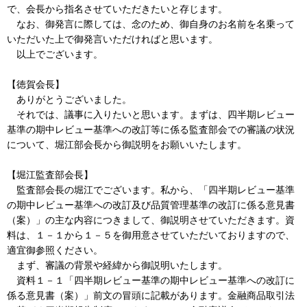
で、会長から指名させていただきたいと存じます。
なお、御発言に際しては、念のため、御自身のお名前を名乗って
いただいた上で御発言いただければと思います。
以上でございます。
【徳賀会長】
ありがとうございました。
それでは、議事に入りたいと思います。まずは、四半期レビュー
基準の期中レビュー基準への改訂等に係る監査部会での審議の状況
について、堀江部会長から御説明をお願いいたします。
【堀江監査部会長】
監査部会長の堀江でございます。私から、「四半期レビュー基準
の期中レビュー基準への改訂及び品質管理基準の改訂に係る意見書
（案）」の主な内容につきまして、御説明させていただきます。資
料は、１－１から１－５を御用意させていただいておりますので、
適宜御参照ください。
まず、審議の背景や経緯から御説明いたします。
資料１－１「四半期レビュー基準の期中レビュー基準への改訂に
係る意見書（案）」前文の冒頭に記載があります。金融商品取引法