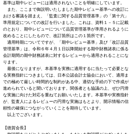
基準は期中レビューには適用されないことを明確にしています。
また、ここまで御説明いたしました期中レビュー基準への改訂に
おける審議を踏まえ、「監査に関する品質管理基準」の「第十六」
準用規定についての改訂を行いました。これは、資料１－５に記載
のとおり、期中レビューについて品質管理基準が準用されるように
改めることにしたもので、改訂箇所はこの１箇所です。
適用時期についてですが、「期中レビュー基準」及び「改訂品質
管理基準」は、令和６年４月１日以降開始する期中財務諸表に係る
会計期間の期中財務諸表に対するレビューから適用されることにな
ります。
最後になりますが、本基準を実務に適用するに当たって必要とな
る実務指針につきましては、日本公認会計士協会において、適用ま
での極めて厳しい時間的な制約がある中、適切な手続の下で作成が
進められていると聞いております。関係者とも協議の上、ぜひ円滑
な実施に向けた対応を重ねてお願いいたします。本基準や実務指針
が、監査人によるレビューの円滑な実施はもとより、開示情報の信
頼性の確保につながっていくことを期待しています。
以上でございます。
【徳賀会長】