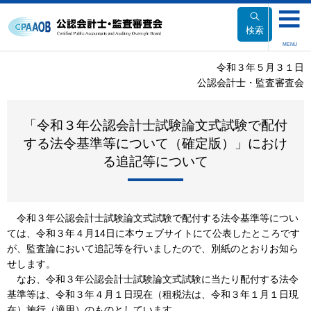
本
文
検索
へ
MENU
移
令和３年５月３１日
動
公認会計士・監査審査会
「令和３年公認会計士試験論文式試験で配付
する法令基準等について（確定版）」におけ
る追記等について
令和３年公認会計士試験論文式試験で配付する法令基準等につい
ては、令和３年４月14日に本ウェブサイトにて公表したところです
が、監査論において追記等を行いましたので、別紙のとおりお知ら
せします。
なお、令和３年公認会計士試験論文式試験に当たり配付する法令
基準等は、令和３年４月１日現在（租税法は、令和３年１月１日現
在）施行（適用）のものとしています。