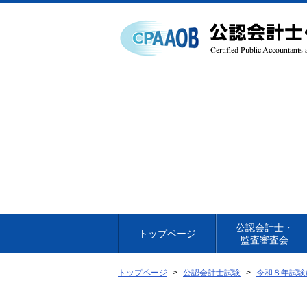
本
文
へ
移
動
公認会計士・
トップページ
監査審査会
トップページ
公認会計士試験
令和８年試験