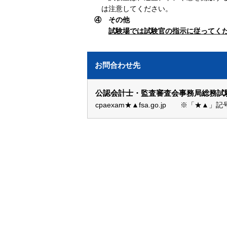
は注意してください。
④ その他
試験場では試験官の指示に従ってく
お問合わせ先
公認会計士・監査審査会事務局総務試
cpaexam★▲fsa.go.jp ※「★