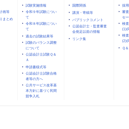
試験実施情報
国際関係
採用
計画等
令和９年試験につい
審査
講演・寄稿等
て
セー
りまとめ
パブリックコメント
令和８年試験につい
検査
公認会計士・監査審査
て
(1)(
会発足以前の情報
検査
過去の試験結果等
リンク集
(2)(
試験のバランス調整
について
Ｑ＆
公認会計士試験Ｑ＆
Ａ
申請書様式等
公認会計士試験合格
者等の方へ
公共サービス改革基
本方針に基づく民間
競争入札