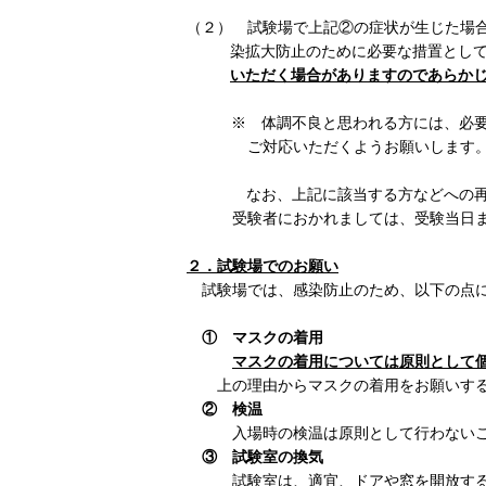
（２） 試験場で上記②の症状が生じた場
染拡大防止のために必要な措置とし
いただく場合がありますのであらか
※ 体調不良と思われる方には、必
ご対応いただくようお願いします
なお、上記に該当する方などへの再試
受験者におかれましては、受験当日
２．試験場でのお願い
試験場では、感染防止のため、以下の点
① マスクの着用
マスクの着用については原則として
上の理由からマスクの着用をお願いす
② 検温
入場時の検温は原則として行わないこ
③
試験室の換気
試験室は、適宜、ドアや窓を開放する