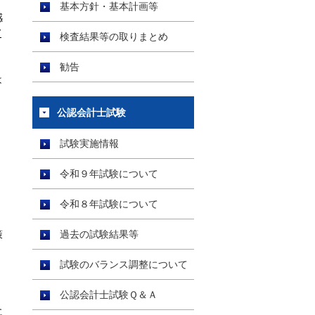
基本方針・基本計画等
感
て
検査結果等の取りまとめ
勧告
は
公認会計士試験
、
試験実施情報
令和９年試験について
令和８年試験について
策
過去の試験結果等
試験のバランス調整について
公認会計士試験Ｑ＆Ａ
に