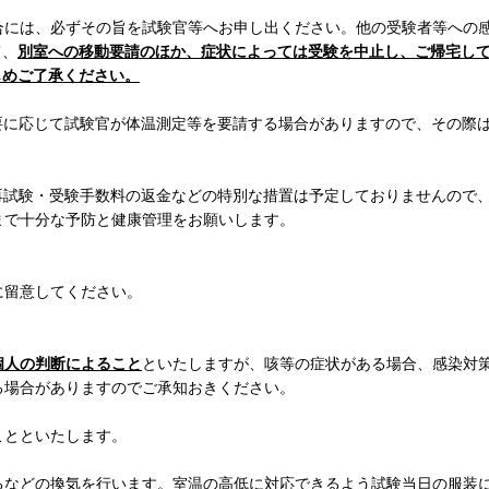
合には、必ずその旨を試験官等へお申し出ください。他の受験者等への
て、
別室への移動要請のほか、症状によっては受験を中止し、ご帰宅し
じめご了承ください。
要に応じて試験官が体温測定等を要請する場合がありますので、その際
。
験・受験手数料の返金などの特別な措置は予定しておりませんので
まで十分な予防と健康管理をお願いします。
に留意してください。
個人の判断によること
といたしますが、咳等の症状がある場合、感染対
る場合がありますのでご承知おきください。
とといたします。
などの換気を行います。室温の高低に対応できるよう試験当日の服装