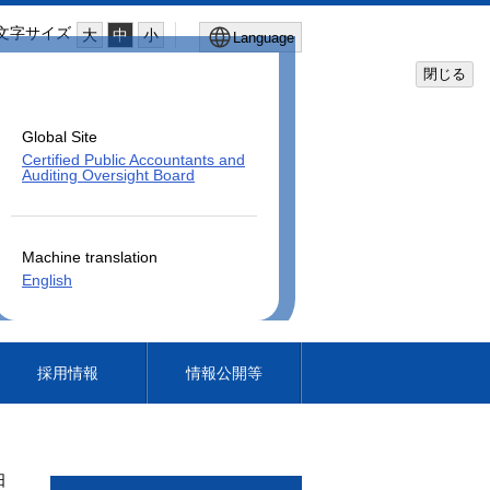
文字サイズ
大
中
小
Language
閉じる
Global Site
Certified Public Accountants and
Auditing Oversight Board
Machine translation
English
採用情報
情報公開等
日