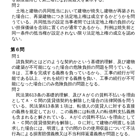
問２
土地と建物の共同抵当において建物が焼失し建物が再築され
た場合に、再築建物につき法定地上権は成立するかどうかを問
うている。共同抵当の設定当事者間では法定地上権の負担のな
い担保価値を念頭に置くのが通常であるから、判例は焼失前と
同一条件の抵当権が設定されない限り法定地上権の成立を認め
ない。
第６問
問１
請負契約とはどのような契約かという基礎的理解、及び建物
の建築が不可能になった場合の危険負担の問題を問うている。
Ｂは、工事を完成する義務を負っているから、工事の続行が可
能である以上、それを続行する義務を負い、工事の続行が不可
能になった場合にのみ危険負担の問題となる。
問２
民法第613条の基礎的理解、及びＡがＣの賃料不払いを理由
としてＡ・Ｃ間の賃貸借契約を解除した場合の法律関係を問う
ている。民法第613条第１項は、転借人の賃貸人に対する直接
の義務を規定しており、この義務には転借人の転借料支払義務
も含まれると解されている。ＡがＣの賃料不払いを理由として
Ａ・Ｃ間の賃貸借契約を解除し、Ｄに対して建物の明渡しを請
求した場合には、明渡しまでの間のＤの使用収益について不法
行為による損害賠償義務又は不当利得返還義務が問題となる。