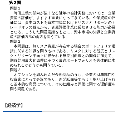
第２問
問題１
時価主義の傾向が強くなる近年の会計実務においては、企業
資産の評価が、ますます重要になってきている。企業資産の評
価には、資本コストを資本市場におけるリスクとリターンのト
レードオフの観点から、資産評価作業に反映させる能力が必要
となる。こうした問題意識をもとに、資本市場の知識と企業資
産の評価方法の両方を問うている。
問題２
本問題は、無リスク資産が存在する場合のポートフォリオ選
択に関する知識を問うものである。リスクに対する態度とリス
ク・リターン平面上に描かれる無差別曲線との関係に加えて、
期待効用最大化原理に基づく最適ポートフォリオを具体的に求
められるかどうかも問うている。
問題３
オプションを組み込んだ金融商品のうち、企業の財務部門や
投資家にとって身近であり、新聞紙面等でもよく取り上げられ
る基本的な商品について、その仕組みと評価に関する理解度を
問う問題である。
【経済学】