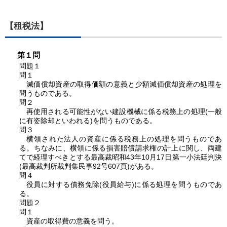
【租税法】
第１問
問題１
問１
減価償却資産の取得価額の意義と少額減価償却資産の処理を
問うものである。
問２
再使用される可能性がない建設機械に係る税務上の処理(一般
に有姿除却といわれる)を問うものである。
問３
横領された法人の資産に係る税務上の処理を問うものであ
る。ちなみに、横領に係る損害賠償請求権の計上に関し、両建
てで経理すべきとする最高裁昭和43年10月17日第一小法廷判決
(最高裁判所裁判集民事92号607頁)がある。
問４
役員に対する債務免除(役員給与)に係る処理を問うものであ
る。
問題２
問１
資産の取得費の意義を問う。