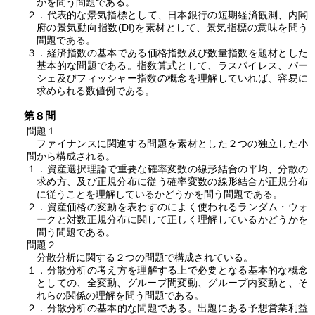
かを問う問題である。
２．代表的な景気指標として、日本銀行の短期経済観測、内閣
府の景気動向指数(DI)を素材として、景気指標の意味を問う
問題である。
３．経済指数の基本である価格指数及び数量指数を題材とした
基本的な問題である。指数算式として、ラスパイレス、パー
シェ及びフィッシャー指数の概念を理解していれば、容易に
求められる数値例である。
第８問
問題１
ファイナンスに関連する問題を素材とした２つの独立した小
問から構成される。
１．資産選択理論で重要な確率変数の線形結合の平均、分散の
求め方、及び正規分布に従う確率変数の線形結合が正規分布
に従うことを理解しているかどうかを問う問題である。
２．資産価格の変動を表わすのによく使われるランダム・ウォ
ークと対数正規分布に関して正しく理解しているかどうかを
問う問題である。
問題２
分散分析に関する２つの問題で構成されている。
１．分散分析の考え方を理解する上で必要となる基本的な概念
としての、全変動、グループ間変動、グループ内変動と、そ
れらの関係の理解を問う問題である。
２．分散分析の基本的な問題である。出題にある予想営業利益