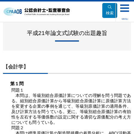
本
文
検索
へ
MENU
移
動
平成21年論文式試験の出題趣旨
【会計学】
第１問
問題１
本問は、等級別総合原価計算についての理解を問う問題であ
る。組別総合原価計算から等級別総合原価計算に原価計算方法
を変更する企業の事例を通じて、等級別原価計算の適用条件、
及び計算方法を問うている。更に、等級別総合原価計算の有効
性を左右する等価係数の設定に関する適切な原価配分の考え方
についても問うている。
問題２
本問は標準原価計算の製造間接費の差異分析に、ABC(活動基