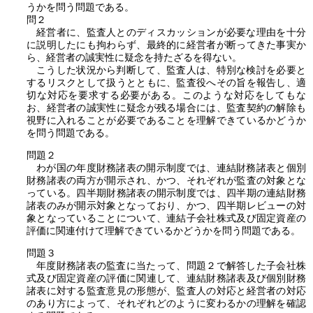
うかを問う問題である。
問２
経営者に、監査人とのディスカッションが必要な理由を十分
に説明したにも拘わらず、最終的に経営者が断ってきた事実か
ら、経営者の誠実性に疑念を持たざるを得ない。
こうした状況から判断して、監査人は、特別な検討を必要と
するリスクとして扱うとともに、監査役へその旨を報告し、適
切な対応を要求する必要がある。このような対応をしてもな
お、経営者の誠実性に疑念が残る場合には、監査契約の解除も
視野に入れることが必要であることを理解できているかどうか
を問う問題である。
問題２
わが国の年度財務諸表の開示制度では、連結財務諸表と個別
財務諸表の両方が開示され、かつ、それぞれが監査の対象とな
っている。四半期財務諸表の開示制度では、四半期の連結財務
諸表のみが開示対象となっており、かつ、四半期レビューの対
象となっていることについて、連結子会社株式及び固定資産の
評価に関連付けて理解できているかどうかを問う問題である。
問題３
年度財務諸表の監査に当たって、
問題２
で解答した子会社株
式及び固定資産の評価に関連して、連結財務諸表及び個別財務
諸表に対する監査意見の形態が、監査人の対応と経営者の対応
のあり方によって、それぞれどのように変わるかの理解を確認