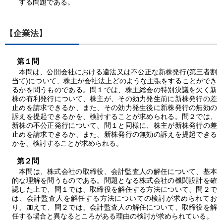
する問題である。
【企業法】
第１問
本問は、公開会社における違法又は不公正な新株発行(第三者割
当て)について、株主が会社法上どのような主張をすることができ
るかを問うものである。
問１
では、株主総会の特別決議を欠く新
株の有利発行について、株主が、その効力発生前に新株発行の差
止めを請求できるか、また、その効力発生後に新株発行の無効の
訴えを提起できるかを、検討することが求められる。
問２
では、
新株の不公正発行について、
問１
と同様に、株主が新株発行の差
止めを請求できるか、また、新株発行の無効の訴えを提起できる
かを、検討することが求められる。
第２問
本問は、株式会社の取締役、会計監査人の解任について、基本
的な理解を問うものである。問題となる株式会社の機関設計を確
認した上で、
問１
では、取締役を解任する方法について、
問２
で
は、会計監査人を解任する方法についての検討が求められてお
り、加えて、
問２
では、会計監査人の解任について、取締役を解
任する場合と異なるところがある理由の検討が求められている。