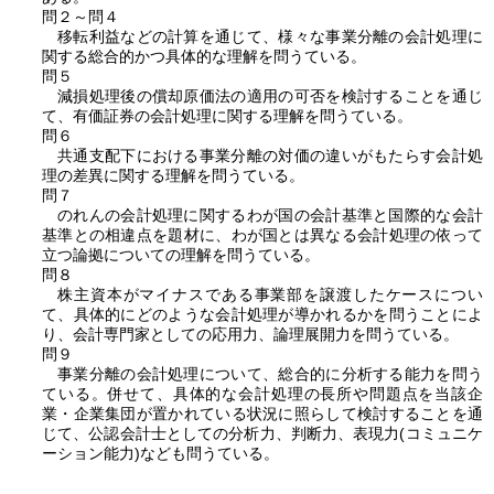
問２～問４
移転利益などの計算を通じて、様々な事業分離の会計処理に
関する総合的かつ具体的な理解を問うている。
問５
減損処理後の償却原価法の適用の可否を検討することを通じ
て、有価証券の会計処理に関する理解を問うている。
問６
共通支配下における事業分離の対価の違いがもたらす会計処
理の差異に関する理解を問うている。
問７
のれんの会計処理に関するわが国の会計基準と国際的な会計
基準との相違点を題材に、わが国とは異なる会計処理の依って
立つ論拠についての理解を問うている。
問８
株主資本がマイナスである事業部を譲渡したケースについ
て、具体的にどのような会計処理が導かれるかを問うことによ
り、会計専門家としての応用力、論理展開力を問うている。
問９
事業分離の会計処理について、総合的に分析する能力を問う
ている。併せて、具体的な会計処理の長所や問題点を当該企
業・企業集団が置かれている状況に照らして検討することを通
じて、公認会計士としての分析力、判断力、表現力(コミュニケ
ーション能力)なども問うている。