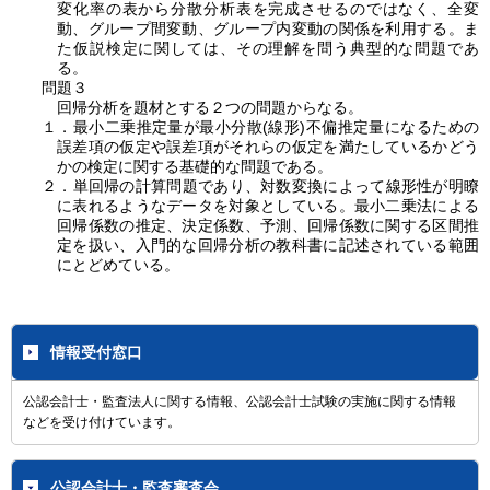
変化率の表から分散分析表を完成させるのではなく、全変
動、グループ間変動、グループ内変動の関係を利用する。ま
た仮説検定に関しては、その理解を問う典型的な問題であ
る。
問題３
回帰分析を題材とする２つの問題からなる。
１．最小二乗推定量が最小分散(線形)不偏推定量になるための
誤差項の仮定や誤差項がそれらの仮定を満たしているかどう
かの検定に関する基礎的な問題である。
２．単回帰の計算問題であり、対数変換によって線形性が明瞭
に表れるようなデータを対象としている。最小二乗法による
回帰係数の推定、決定係数、予測、回帰係数に関する区間推
定を扱い、入門的な回帰分析の教科書に記述されている範囲
にとどめている。
情報受付窓口
公認会計士・監査法人に関する情報、公認会計士試験の実施に関する情報
などを受け付けています。
公認会計士・監査審査会