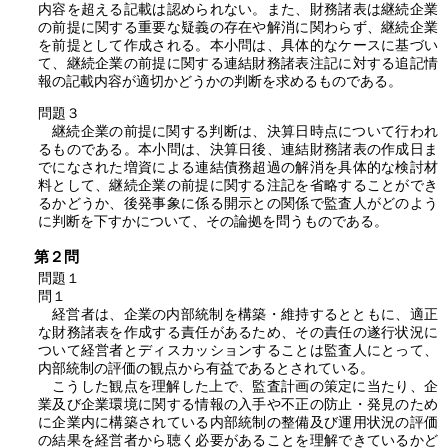
内容を超える記載は認められない。また、財務諸表は継続企業
の前提に関する重要な疑義の存在や解消に関わらず、継続企業
を前提として作成される。本小問は、具体的なケースに基づい
て、継続企業の前提に関する連結財務諸表注記に対する追記情
報の記載内容が適切かどうかの判断を求めるものである。
問題３
継続企業の前提に関する判断は、決算日時点について行われ
るものである。本小問は、決算日後、連結財務諸表の作成日ま
でになされた増資による連結債務超過の解消を具体的な検討材
料として、継続企業の前提に関する注記を省略することができ
るかどうか、後発事象に係る開示との関係で監査人がどのよう
に判断を下すかについて、その論拠を問うものである。
第２問
問題１
問１
経営者は、企業の内部統制を構築・維持するとともに、適正
な財務諸表を作成する責任があるため、その責任の遂行状況に
ついて経営者とディスカッションすることは監査人にとって、
内部統制の評価の観点から有益であるとされている。
こうした観点を理解した上で、監査計画の策定に当たり、企
業及び企業環境に関する情報の入手や不正の防止・発見のため
に企業内に構築されている内部統制の整備及び運用状況の評価
の結果を経営者から聴く必要があることを理解できているかど