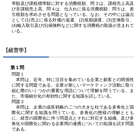
準額及び課税標準額に対する消費税額、
問３
は、課税売上高及
び非課税売上高、
問４
は、仕入れに係る消費税額、
問５
は、差
引税額を求めさせる問題となっている。なお、その中には論点
として(1)売上に係る対価の返還、(2)低額譲渡、(3)交換取引、
(4)輸入取引及び(5)保険料などに関する消費税の取扱が含まれて
いる。
【経営学】
第１問
問題１
本問は、近年、特に注目を集めている企業と顧客との関係性
に関する問題である。企業が新しいマーケティング活動に取り
組む際のいくつかの重要な用語について理解を問うている。ま
た、市場細分化の有効性に関する知識を試している。
問題２
本問は、企業の成長戦略の二つの大きな柱である多角化と国
際化に関する知識を問うている。多角化の態様の理解ととも
に、経営の国際化に伴う問題点とそれに対応する組織、及び多
角化や国際化に関わる企業間の連携についての知識を試す問題
である。