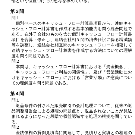
部という位置づけでの思考を求めている。
第３問
問１
個別ベースのキャッシュ・フロー計算書項目から、連結キャ
ッシュ・フロー計算書を作成する基本的能力を問う総合問題で
ある。在外子会社のものを含む個別キャッシュ・フロー計算書
項目を合算・修正し、連結会社相互間の消去仕訳に係る増減額
等を調整し、連結会社相互間のキャッシュ・フローを相殺して
連結キャッシュ・フロー計算書を作成する方法についての理解
度を問う問題である。
問２
本問は、キャッシュ・フロー計算書における「資金概念」、
「キャッシュ・フローと利益の関係性」、及び「営業活動にお
けるキャッシュ・フロー」における「営業活動」の意義につい
ての理解度を問う問題である。
第４問
問１
返品条件の付された販売取引の会計処理について、従来の返
品調整引当金による処理の問題点と、返品されないことが見込
まれるようになった段階で収益認識する処理の根拠を問うてい
る。
問２
金銭債権の貸倒見積高に関連して、見積りと実績との相違の