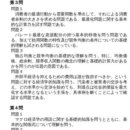
第３問
問題１
消費者の最適行動から需要関数を導出して、それによる消費
者余剰の大きさを求める問題である。最適化問題に関する基本
的な計算力を試す問題である。
問題２
パレート最適な資源配分の持つ基本的特徴を問う問題であ
る。加えて効用関数の特性及び競争均衡の条件についての基礎
的理解も試される問題になっている。
問題３
独占均衡と競争均衡の基礎的な理解を問う。特に、均衡価
格、総余剰、限界収入関数の概念の理解と基礎的計算力がある
かを問うのが出題の意図である。
問題４
外部不経済を抑えるための費用は誰が負担すべきか、という
問題に対する経済学的知識を問う。汚染者と被害者の交渉を考
え、どの水準から交渉を始めても、到達点は社会的便益を最大
化する水準となるという主張を、具体例を解くことによって確
認する問題である。
第４問
問題１
マクロ経済学の用語に関する基礎的知識を問うとともに、基
本的な関係式について理解を問う。
問題２