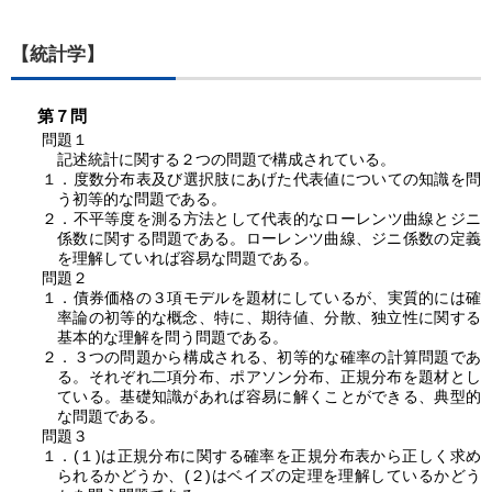
【統計学】
第７問
問題１
記述統計に関する２つの問題で構成されている。
１．度数分布表及び選択肢にあげた代表値についての知識を問
う初等的な問題である。
２．不平等度を測る方法として代表的なローレンツ曲線とジニ
係数に関する問題である。ローレンツ曲線、ジニ係数の定義
を理解していれば容易な問題である。
問題２
１．債券価格の３項モデルを題材にしているが、実質的には確
率論の初等的な概念、特に、期待値、分散、独立性に関する
基本的な理解を問う問題である。
２．３つの問題から構成される、初等的な確率の計算問題であ
る。それぞれ二項分布、ポアソン分布、正規分布を題材とし
ている。基礎知識があれば容易に解くことができる、典型的
な問題である。
問題３
１．(１)は正規分布に関する確率を正規分布表から正しく求め
られるかどうか、(２)はベイズの定理を理解しているかどう