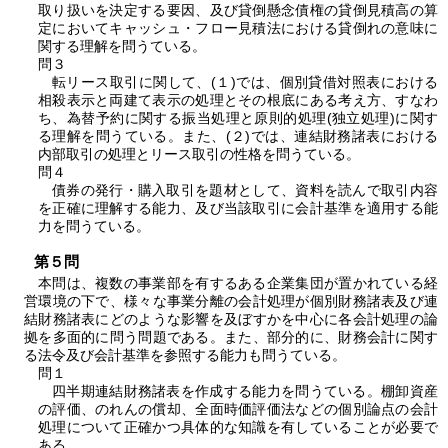
取り扱いを決定する要因、及び貸倒懸念債権の貸倒見積高の算
定においてキャッシュ・フロー見積法における貸倒れの意味に
関する理解を問うている。
問３
転リース取引に関して、(１)では、個別貸借対照表における
相殺表示と両建て表示の処理とその根底にある考え方、すなわ
ち、為替予約に関する振当処理と原則的処理(独立処理)に関す
る理解を問うている。また、(２)では、連結財務諸表における
内部取引の処理とリース取引の性格を問うている。
問４
債券の発行・購入取引を題材として、資料を読んで取引内容
を正確に理解する能力、及び当該取引に会計基準を適用する能
力を問うている。
第５問
本問は、複数の事業部を有するある企業集団が置かれている経
営環境の下で、様々な事業分離の会計処理が個別財務諸表及び連
結財務諸表にどのような影響を及ぼすかを中心に各会計処理の論
拠を多面的に問う問題である。また、部分的に、財務会計に関す
る法令及び会計基準を参照する能力も問うている。
問１
四半期連結財務諸表を作成する能力を問うている。棚卸資産
の評価、のれんの償却、全面時価評価法などの個別論点の会計
処理について正確かつ具体的な知識を有していることが必要で
ある。