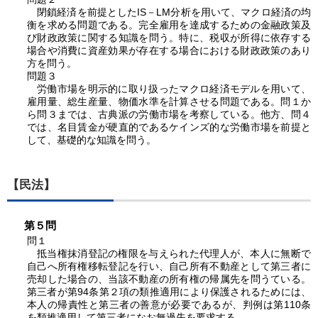
閉鎖経済を前提としたIS－LM分析を用いて、マクロ経済の均
衡を求める問題である。完全雇用を達成するための金融政策及
び財政政策に関する知識を問う。特に、税収が所得に依存する
場合や消費に資産効果が存在する場合における財政政策のあり
方を問う。
問題３
労働市場を明示的に取り扱ったマクロ経済モデルを用いて、
雇用量、総生産量、物価水準を計算させる問題である。
問１
か
ら
問３
までは、古典派の労働市場を考察している。他方、
問４
では、名目賃金が硬直的であるケインズ的な労働市場を前提と
して、基礎的な知識を問う。
【民法】
第５問
問１
抵当権抹消登記の権限を与えられた代理人が、本人に無断で
自己へ所有権移転登記を行い、自己所有不動産として第三者に
売却した場合の、当該不動産の所有権の帰属先を問うている。
第三者が第94条第２項の類推適用により保護されるためには、
本人の帰責性と第三者の善意が必要であるが、判例は第110条
を類推適用して第三者になお無過失を要求する。