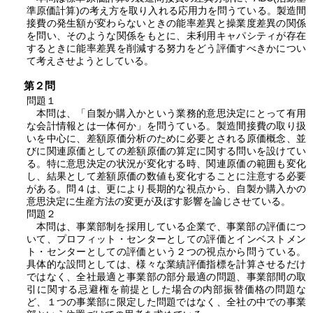
準原価計算)の考え方を取り入れる応用力を問うている。製造間
接費の発生額が変わらないときの能率差異と操業度差異の関係
を問い、そのような関係をもとに、未利用キャパシティが存在
するときに能率差異を削減する努力をどう評価すべきかについ
て考えさせようとしている。
第２問
問題１
本問は、「自製か購入かという業務的意思決定にとって有用
な会計情報とは一体何か」を問うている。製造間接費の取り扱
いを中心に、差額原価分析のために必要とされる原価概念、並
びに関連原価としての差額原価の算定に関する問いを設けてい
る。特に意思決定の状況が変化する時、関連原価の範囲も変化
し、結果として差額原価の数値も変化することに注意する必要
がある。問４は、更により長期的な視点から、自製か購入かの
意思決定に生産方法の変更が及ぼす影響を論じさせている。
問題２
本問は、事業部制を採用している企業で、事業部の評価につ
いて、プロフィット・センターとしての評価とインベストメン
ト・センターとしての評価という２つの視点から問うている。
具体的な設問としては、様々な業績評価指標を計算させるだけ
ではなく、全社最適と事業部の部分最適の問題、事業部間の取
引に関する忌避権を前提とした場合の内部振替価格の問題な
ど、１つの事業部に限定した問題ではなく、全社の中での事業