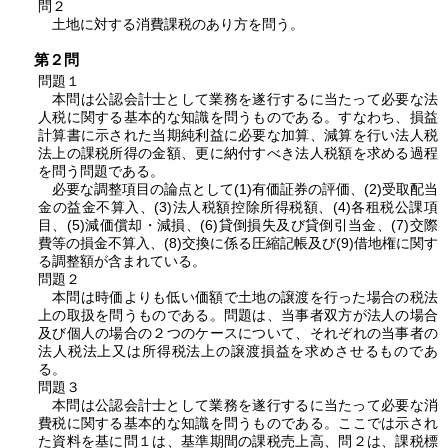
問２
土地に対する消費課税のあり方を問う。
第２問
問題１
本問は公認会計士として業務を遂行するに当たって必要な法
人税に関する基本的な知識を問うものである。すなわち、損益
計算書に示された当期純利益に必要な加算、減算を行い法人税
法上の課税所得の金額、更に納付すべき法人税額を求める過程
を問う問題である。
必要な調整項目の論点として(1)有価証券の評価、(2)受取配当
金の益金不算入、(3)法人税額控除所得税額、(4)各租税公課項
目、(5)減価償却・減損、(6)貸倒損失及び貸倒引当金、(7)交際
費等の損金不算入、(8)交換に係る圧縮記帳及び(9)借地権に関す
る調整額が含まれている。
問題２
本問は時価よりも低い価額で土地の譲渡を行った場合の税法
上の取扱を問うものである。問題は、当事者双方が法人の場合
及び個人の場合の２つのケースについて、それぞれの当事者の
法人税法上又は所得税法上の譲渡損益を求めさせるものであ
る。
問題３
本問は公認会計士として業務を遂行するに当たって必要な消
費税に関する基本的な知識を問うものである。ここでは示され
た資料を基に
問１
は、基準期間の課税売上高、
問２
は、課税標