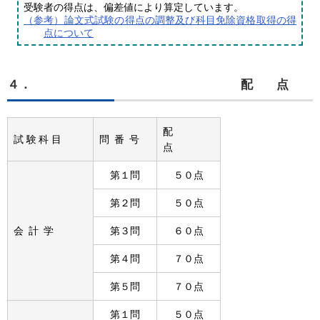
受験者の得点は、偏差値により算定しています。
（参考）論文式試験の得点の調整及び科目免除資格取得の得
点について
４．
配点
配
試験科目
問番号
点
第１問
５０点
第２問
５０点
会計学
第３問
６０点
第４問
７０点
第５問
７０点
第１問
５０点