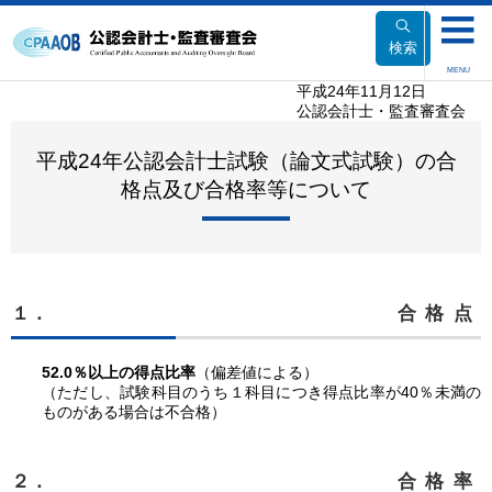
本
文
検索
へ
MENU
移
平成24年11月12日
公認会計士・監査審査会
動
平成24年公認会計士試験（論文式試験）の合
格点及び合格率等について
１．
合格点
52.0％以上の得点比率
（偏差値による）
（ただし、試験科目のうち１科目につき得点比率が40％未満の
ものがある場合は不合格）
２．
合格率