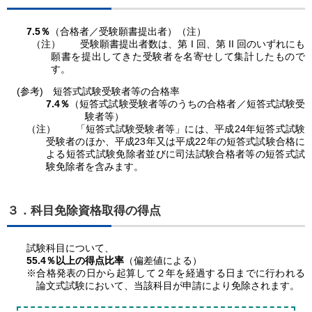
7.5％
（合格者／受験願書提出者）（注）
（注）
受験願書提出者数は、第 I 回、第 II 回のいずれにも
願書を提出してきた受験者を名寄せして集計したもので
す。
(参考) 短答式試験受験者等の合格率
7.4％
（短答式試験受験者等のうちの合格者／短答式試験受
験者等）
（注）
「短答式試験受験者等」には、平成24年短答式試験
受験者のほか、平成23年又は平成22年の短答式試験合格に
よる短答式試験免除者並びに司法試験合格者等の短答式試
験免除者を含みます。
３．科目免除資格取得の得点
試験科目について、
55.4％以上の得点比率
（偏差値による）
※合格発表の日から起算して２年を経過する日までに行われる
論文式試験において、当該科目が申請により免除されます。