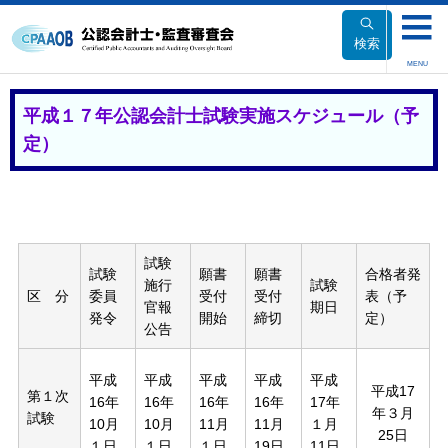
本
文
検索
へ
MENU
移
動
平成１７年公認会計士試験実施スケジュール（予
定）
試験
試験
願書
願書
合格者発
施行
試験
区 分
委員
受付
受付
表（予
官報
期日
発令
開始
締切
定）
公告
平成
平成
平成
平成
平成
平成17
第１次
16年
16年
16年
16年
17年
年３月
試験
10月
10月
11月
11月
１月
25日
１日
１日
１日
19日
11日