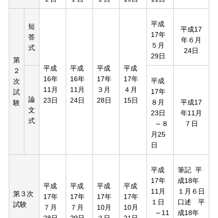
平成
短
平成17
17年
答
年６月
５月
式
24日
29日
第
平成
平成
平成
平成
２
16年
16年
17年
17年
平成
次
11月
11月
３月
４月
17年
試
論
23日
24日
28日
15日
８月
平成17
験
文
23日
年11月
式
～８
７日
月25
日
平成
筆記 平
17年
成18年
平成
平成
平成
平成
11月
１月６日
第３次
17年
17年
17年
17年
１日
口述 平
試験
７月
７月
10月
10月
～11
成18年