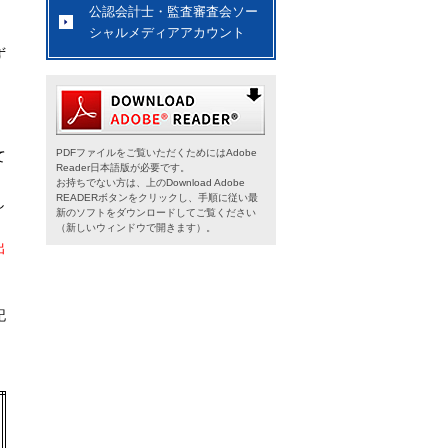
公認会計士・監査審査会ソー
シャルメディアアカウント
ず
PDFファイルをご覧いただくためにはAdobe
て
Reader日本語版が必要です。
お持ちでない方は、上のDownload Adobe
READERボタンをクリックし、手順に従い最
し
新のソフトをダウンロードしてご覧ください
（新しいウィンドウで開きます）。
出
記