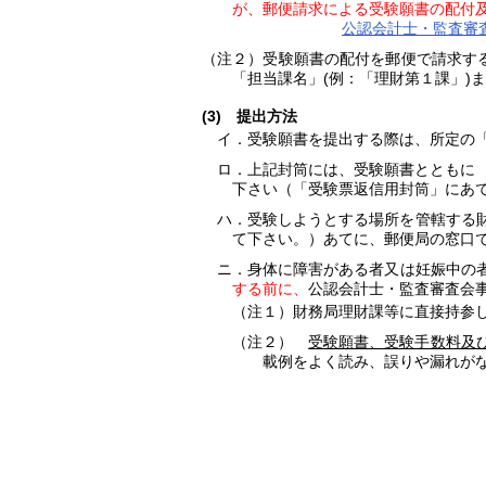
が、郵便請求による受験願書の配付
公認会計士・監査審
（注２）受験願書の配付を郵便で請求する
「担当課名」(例：「理財第１課」)
(3) 提出方法
イ．受験願書を提出する際は、所定の
ロ．上記封筒には、受験願書とともに
下さい（「受験票返信用封筒」にあ
ハ．受験しようとする場所を管轄する
て下さい。）あてに、郵便局の窓口
ニ．身体に障害がある者又は妊娠中の
する前に、
公認会計士・監査審査会
（注１）財務局理財課等に直接持参
（注２）
受験願書、受験手数料及
載例をよく読み、誤りや漏れが