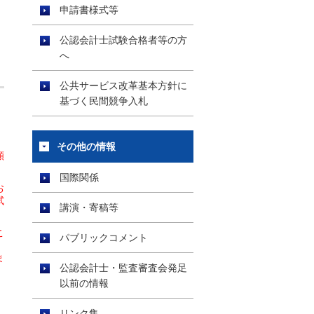
申請書様式等
公認会計士試験合格者等の方
へ
公共サービス改革基本方針に
基づく民間競争入札
その他の情報
願
国際関係
お
試
講演・寄稿等
こ
パブリックコメント
ま
公認会計士・監査審査会発足
、
以前の情報
リンク集