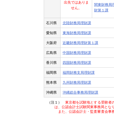
出先ではありま
関東財務局
せん。
財第１課
石川県
北陸財務局理財課
愛知県
東海財務局理財課
大阪府
近畿財務局理財第１課
広島県
中国財務局理財課
香川県
四国財務局理財課
福岡県
福岡財務支局理財課
熊本県
九州財務局理財課
沖縄県
沖縄総合事務局理財課
（注１）
東京都を試験地とする受験者
は、公認会計士試験関東事務局とな
また、公認会計士・監査審査会事