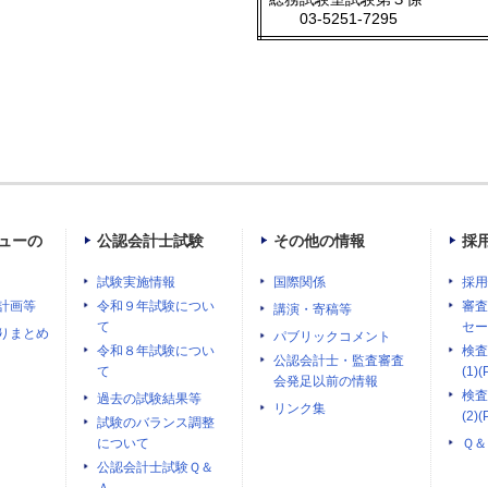
03-5251-7295
ューの
公認会計士試験
その他の情報
採
試験実施情報
国際関係
採用
計画等
令和９年試験につい
審査
講演・寄稿等
て
セー
りまとめ
パブリックコメント
令和８年試験につい
検査
公認会計士・監査審査
て
(1)(
会発足以前の情報
検査
過去の試験結果等
リンク集
(2)(
試験のバランス調整
について
Ｑ＆
公認会計士試験Ｑ＆