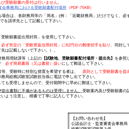
及び受験願書の受付は行いません。
査会事務局における受験願書配付場所
（PDF:75KB）
場合は、各財務局等の「局名」(例：「近畿財務局」)だけでなく、必
までを請求先として記載して下さい。
「受験願書提出用封筒」を使用して下さい。
必ず所定の「受験票返信用封筒」に82円分の郵便切手を貼り、
同封し
て先は記載しないで下さい。）。
財務局理財課等（上記の
【試験地、受験願書配付場所・提出先】
を参照
で
必ず簡易書留（又は書留）扱い
にして郵送して下さい。
者等、受験時に特別な措置を希望する者は、
原則として受験願書を提
事務局総務試験室試験担当係に電話で申し出て下さい。
しても受理しませんので、受付期間中に早めに郵送して下さい。
び提出書類に不備があるものは受理しません。
受験案内及び受験願書の
ないよう注意し、楷書で丁寧に記入して下さい。
【お問い合わせ先】
公認会計士・監査審査会事務局
総務試験室試験第３係