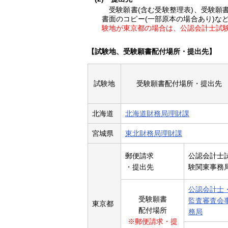
受験願書(含む受験整理表)、受験願
書面のコピー(一部原本の場合あり)な
験地が東京都の場合は、公認会計士試
【試験地、受験願書配付場所・提出先】
試験地
受験願書配付場所・提出先
北海道
北海道財務局理財課
宮城県
東北財務局理財課
郵便請求
公認会計士
・提出先
験関東事務
公認会計士
受験願書
監査審査会
東京都
配付場所
務局
※郵便請求・提