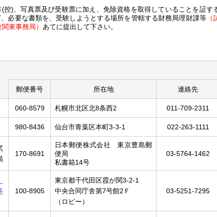
書(控)、写真票及び受験票に加え、免除資格を取得していることを証す
ど、必要な書類を、受験しようとする場所を管轄する財務局理財課等
（
験関東事務局）
あてに提出して下さい。
郵便番号
所在地
連絡先
060-8579
札幌市北区北8条西2
011-709-2311
980-8436
仙台市青葉区本町3-3-1
022-263-1111
日本郵便株式会社 東京豊島郵
試
170-8691
便局
03-5764-1462
局
私書箱14号
・
東京都千代田区霞が関3-2-1
事
100-8905
中央合同庁舎第7号館2Ｆ
03-5251-7295
（ロビー）