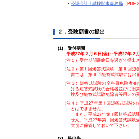
・
公認会計士試験関東事務局
（PDF:
２．受験願書の提出
(1) 受付期間
平成27年２月６日(金)～平成27年２
（注１）受付期間最終日を過ぎて提出され
（注２）第 I 回短答式試験・第 II 
書では、第 II 回短答式試験には
（注３）短答式試験の全科目免除者並び
ける短答式試験の合格者並びに旧第
験及び短答式試験免除者等用＞の
（注４）平成27年第 I 回短答式試験
とはできません。
また、平成27年第 I 回短答
せん。平成27年第 I 回短答式
大切に保管しておいて下さい。
(2) 提出先