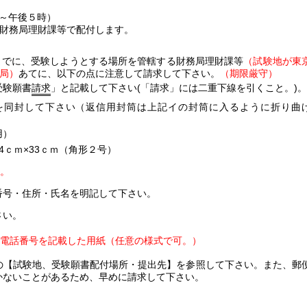
～午後５時）
財務局理財課等で配付します。
までに、受験しようとする場所を管轄する財務局理財課等
（試験地が東
局）
あてに、以下の点に注意して請求して下さい。
（期限厳守）
受験願書
請求
」と記載して下さい(「請求」には二重下線を引くこと。)。
を同封して下さい（返信用封筒は上記イの封筒に入るように折り曲
用）
4ｃｍ×33ｃｍ（角形２号）
い。
番号・住所・氏名を明記して下さい。
さい。
電話番号を記載した用紙（任意の様式で可。）
の【試験地、受験願書配付場所・提出先】を参照して下さい。また、郵
かないことがあるため、早めに請求して下さい。