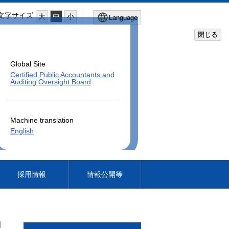
文字サイズ
大
中
小
Language
閉じる
Global Site
Certified Public Accountants and
Auditing Oversight Board
Machine translation
English
採用情報
情報公開等
日