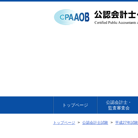
本
文
へ
移
動
公認会計士・
トップページ
監査審査会
トップページ
公認会計士試験
平成27年試