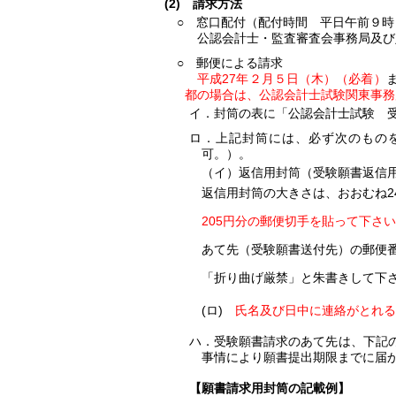
(2) 請求方法
○ 窓口配付（配付時間 平日午前９時
公認会計士・監査審査会事務局及び
○ 郵便による請求
平成27年２月５日（木）（必着）
都の場合は、公認会計士試験関東事務
イ．封筒の表に「公認会計士試験 
ロ．上記封筒には、必ず次のもの
可。）。
（イ）返信用封筒（受験願書返信
返信用封筒の大きさは、おおむね2
205円分の郵便切手を貼って下さ
あて先（受験願書送付先）の郵便
「折り曲げ厳禁」と朱書きして下
(ロ)
氏名及び日中に連絡がとれる
ハ．受験願書請求のあて先は、下記
事情により願書提出期限までに届
【願書請求用封筒の記載例】