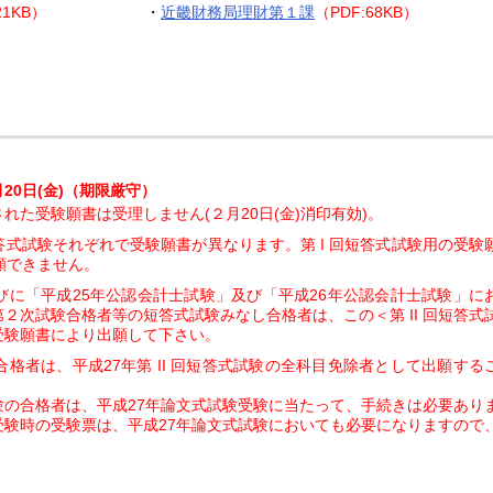
21KB）
・
近畿財務局理財第１課
（PDF:68KB）
月20日(金)（期限厳守）
た受験願書は受理しません(２月20日(金)消印有効)。
回短答式試験それぞれで受験願書が異なります。第 I 回短答式試験用の受験
出願できません。
に「平成25年公認会計士試験」及び「平成26年公認会計士試験」に
２次試験合格者等の短答式試験みなし合格者は、この＜第 II 回短答式
受験願書により出願して下さい。
の合格者は、平成27年第 II 回短答式試験の全科目免除者として出願する
式試験の合格者は、平成27年論文式試験受験に当たって、手続きは必要あり
試験受験時の受験票は、平成27年論文式試験においても必要になりますので