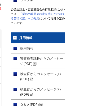
る
試
公認会計士・監査審査会の行政相談におい
ては、
「業務の範囲や程度を明らかに超え
る苦情相談」への対応
について方針を定め
ています。
採用情報
採用情報
審査検査課長からのメッセー
ジ(PDF)
検査官からのメッセージ(1)
(PDF)
検査官からのメッセージ(2)
(PDF)
Ｑ＆Ａ(PDF)