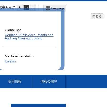
文字サイズ
大
中
小
Language
閉じる
Global Site
Certified Public Accountants and
Auditing Oversight Board
Machine translation
English
採用情報
情報公開等
日