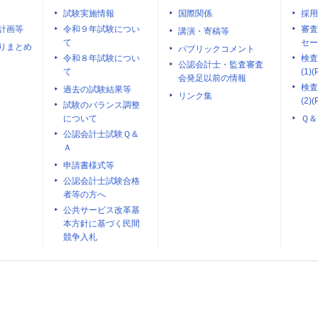
試験実施情報
国際関係
採用
計画等
令和９年試験につい
審査
講演・寄稿等
て
セー
りまとめ
パブリックコメント
令和８年試験につい
検査
公認会計士・監査審査
て
(1)(
会発足以前の情報
検査
過去の試験結果等
リンク集
(2)(
試験のバランス調整
について
Ｑ＆
公認会計士試験Ｑ＆
Ａ
申請書様式等
公認会計士試験合格
者等の方へ
公共サービス改革基
本方針に基づく民間
競争入札