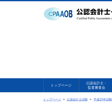
本
文
へ
移
動
公認会計士・
トップページ
監査審査会
トップページ
公認会計士試験
平成25年試