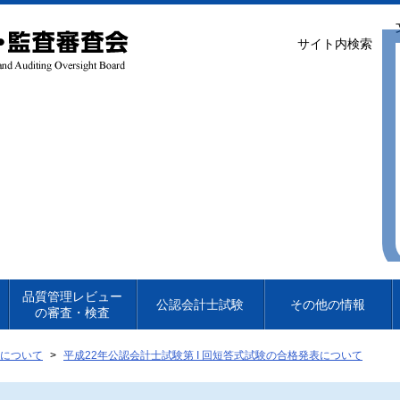
サイト内検索
品質管理レビュー
公認会計士試験
その他の情報
の審査・検査
験について
平成22年公認会計士試験第 I 回短答式試験の合格発表について