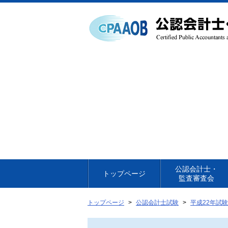
本
文
へ
移
動
公認会計士・
トップページ
監査審査会
トップページ
公認会計士試験
平成22年試