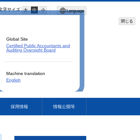
文字サイズ
大
中
小
Language
閉じる
Global Site
Certified Public Accountants and
Auditing Oversight Board
Machine translation
English
採用情報
情報公開等