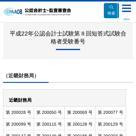
本
文
検索
へ
MENU
移
動
平成22年公認会計士試験第 II 回短答式試験合
格者受験番号
（近畿財務局）
近畿財務局
第 200028 号
第 200050 号
第 200069 号
第 200077 号
第 200099 号
第 200115 号
第 200128 号
第 200129 号