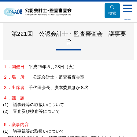
本
文
検索
へ
MENU
移
動
第221回 公認会計士・監査審査会 議事要
旨
１．開催日
平成25年５月28日（火）
２．
場所
公認会計士・監査審査会室
３．出席者
千代田会長、廣本委員ほか８名
４．
議題
(1) 議事録等の取扱いについて
(2) 審査及び検査等について
５．議事内容
(1) 議事録等の取扱いについて