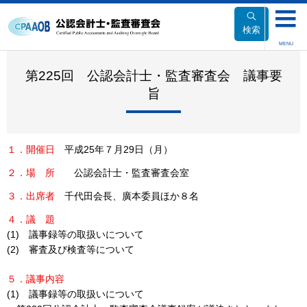
本
文
検索
へ
MENU
移
動
第225回 公認会計士・監査審査会 議事要
旨
１．開催日
平成25年７月29日（月）
２．
場所
公認会計士・監査審査会室
３．出席者
千代田会長、廣本委員ほか８名
４．
議題
(1) 議事録等の取扱いについて
(2) 審査及び検査等について
５．議事内容
(1) 議事録等の取扱いについて