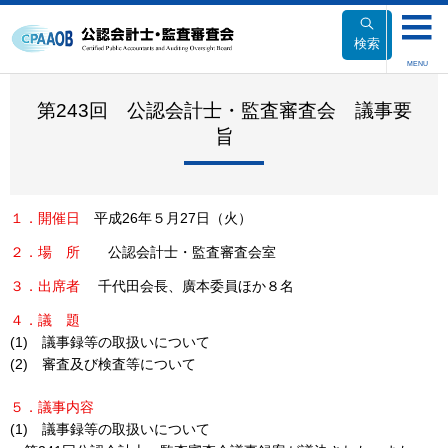
本
文
検索
へ
MENU
移
動
第243回 公認会計士・監査審査会 議事要
旨
１．開催日
平成26年５月27日（火）
２．
場所
公認会計士・監査審査会室
３．出席者
千代田会長、廣本委員ほか８名
４．
議題
(1) 議事録等の取扱いについて
(2) 審査及び検査等について
５．議事内容
(1) 議事録等の取扱いについて