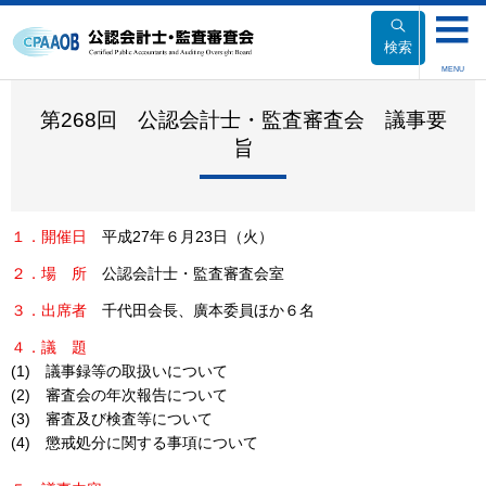
本
文
検索
へ
MENU
移
動
第268回 公認会計士・監査審査会 議事要
旨
１．開催日
平成27年６月23日（火）
２．場
所
公認会計士・監査審査会室
３．出席者
千代田会長、廣本委員ほか６名
４．議
題
(1) 議事録等の取扱いについて
(2) 審査会の年次報告について
(3) 審査及び検査等について
(4) 懲戒処分に関する事項について