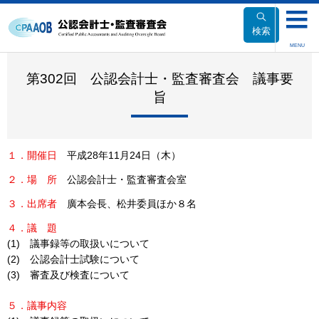
本
文
検索
へ
MENU
移
動
第302回 公認会計士・監査審査会 議事要
旨
１．開催日
平成28年11月24日（木）
２．場
所
公認会計士・監査審査会室
３．出席者
廣本会長、松井委員ほか８名
４．議
題
(1) 議事録等の取扱いについて
(2) 公認会計士試験について
(3) 審査及び検査について
５．議事内容