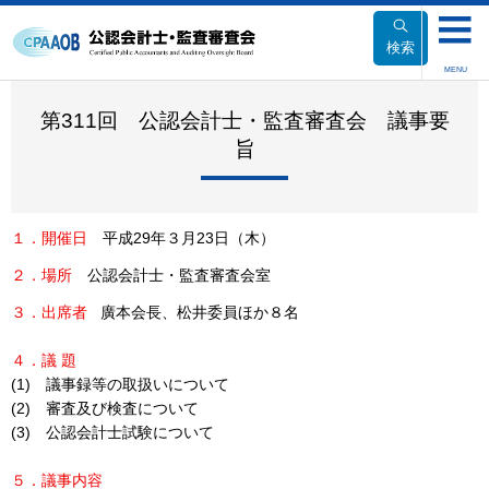
本
文
検索
へ
MENU
移
動
第311回 公認会計士・監査審査会 議事要
旨
１．開催日
平成29年３月23日（木）
２．場所
公認会計士・監査審査会室
３．出席者
廣本会長、松井委員ほか８名
４．議 題
(1) 議事録等の取扱いについて
(2) 審査及び検査について
(3) 公認会計士試験について
５．議事内容