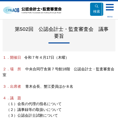
本
文
検索
へ
MENU
移
動
第502回 公認会計士・監査審査会 議事
要旨
１．開催日
令和７年４月17日（木曜）
２．場 所
中央合同庁舎第７号館18階 公認会計士・監査審査会
室
３．出席者
青木会長、蟹江委員ほか８名
４．議 題
（１）会長の代理の指名について
（２）議事録等の取扱いについて
（３）公認会計士試験について