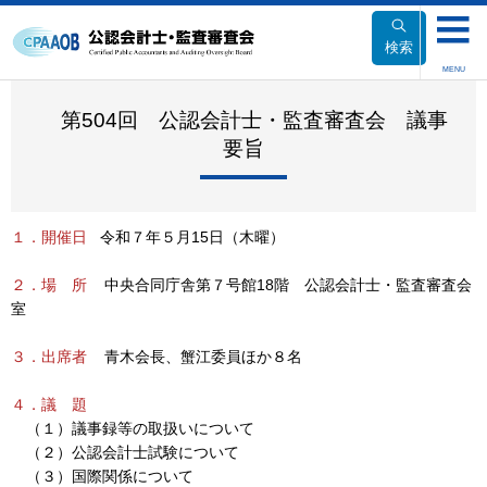
本
文
検索
へ
MENU
移
動
第504回 公認会計士・監査審査会 議事
要旨
１．開催日
令和７年５月15日（木曜）
２．場 所
中央合同庁舎第７号館18階 公認会計士・監査審査会
室
３．出席者
青木会長、蟹江委員ほか８名
４．議 題
（１）議事録等の取扱いについて
（２）公認会計士試験について
（３）国際関係について