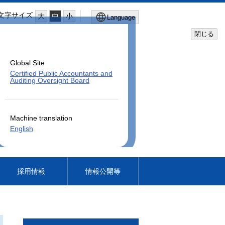
文字サイズ
大
中
小
Language
閉じる
Global Site
Certified Public Accountants and
Auditing Oversight Board
Machine translation
English
採用情報
情報公開等