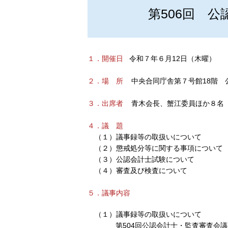
第506回 公
１．開催日
令和７年６月12日（木曜）
２．場 所
中央合同庁舎第７号館18階 
３．出席者
青木会長、蟹江委員ほか８名
４．議 題
（１）議事録等の取扱いについて
（２）懲戒処分等に関する事項について
（３）公認会計士試験について
（４）審査及び検査について
５．議事内容
（１）議事録等の取扱いについて
第504回公認会計士・監査審査会議