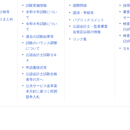
試験実施情報
国際関係
採用
計画等
令和９年試験につい
審査
講演・寄稿等
て
セー
りまとめ
パブリックコメント
令和８年試験につい
検査
公認会計士・監査審査
て
(1)(
会発足以前の情報
検査
過去の試験結果等
リンク集
(2)(
試験のバランス調整
について
Ｑ＆
公認会計士試験Ｑ＆
Ａ
申請書様式等
公認会計士試験合格
者等の方へ
公共サービス改革基
本方針に基づく民間
競争入札