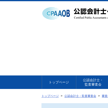
本
文
へ
移
動
公認会計士・
トップページ
監査審査会
トップページ
公認会計士・監査審査会
審査