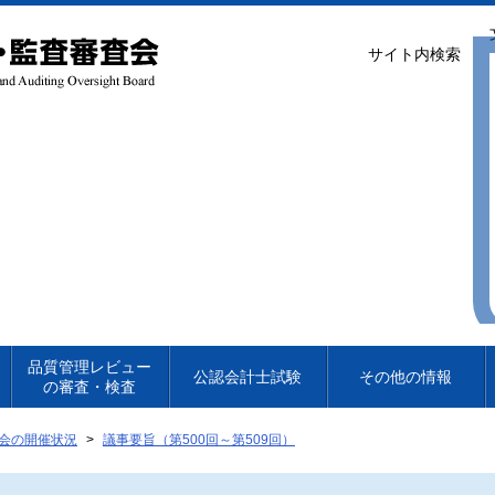
サイト内検索
品質管理レビュー
公認会計士試験
その他の情報
の審査・検査
会の開催状況
議事要旨（第500回～第509回）