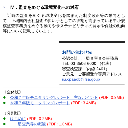
Ⅳ．監査をめぐる環境変化への対応
近時の監査をめぐる環境変化を踏まえた制度改正等の動向とし
て、上場国内会社監査の担い手としての役割が高まっている中小規
模監査事務所をめぐる動向やサステナビリティの開示や保証の動向
等について記載しています。
お問い合わせ先
公認会計士・監査審査会事務局
TEL
03-3506-6000 （代表）
審査検査課 （内線 2461）
ご意見・ご要望受付専用アドレス
iiu.cpaaob@fsa.go.jp
〔全体版〕
●
令和７年版モニタリングレポート＿主なポイント
(PDF: 0.9MB)
●
令和７年版モニタリングレポート
(PDF: 3.4MB)
〔分割版〕
●
はじめに
(PDF: 0.2MB)
●
Ⅰ．監査業界の概観
(PDF: 1.6MB)