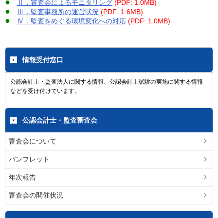
●
Ⅱ．審査会によるモニタリング
(PDF: 1.0MB)
●
Ⅲ．監査事務所の運営状況
(PDF: 1.6MB)
●
Ⅳ．監査をめぐる環境変化への対応
(PDF: 1.0MB)
情報受付窓口
公認会計士・監査法人に関する情報、公認会計士試験の実施に関する情報
などを受け付けています。
公認会計士・監査審査会
審査会について
パンフレット
年次報告
審査会の開催状況