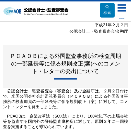
本
文
検索
へ
MENU
移
平成21年２月２日
動
公認会計士・監査審査会/金融庁
ＰＣＡＯＢによる外国監査事務所の検査周期
の一部延長等に係る規則改正(案)へのコメン
ト・レターの発出について
公認会計士・監査審査会（審査会）及び金融庁は、２月２日付け
で、米国公開会社会計監視委員会（ＰＣＡＯＢ）による外国監査事
務所の検査周期の一部延長等に係る規則改正（案）に対して、コメ
ント・レターを発出しました。
PCAOBは、企業改革法（SOX法）により、100社以下の上場会社
等を監査する国内外の登録監査事務所に対して、原則３年に一回検
査を実施することが求められています。