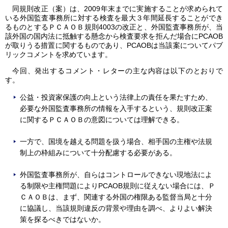
同規則改正（案）は、2009年末までに実施することが求められて
いる外国監査事務所に対する検査を最大３年間延長することができ
るものとするＰＣＡＯＢ規則4003の改正と、外国監査事務所が、当
該外国の国内法に抵触する懸念から検査要求を拒んだ場合にPCAOB
が取りうる措置に関するものであり、PCAOBは当該案についてパブ
リックコメントを求めています。
今回、発出するコメント・レターの主な内容は以下のとおりで
す。
公益・投資家保護の向上という法律上の責任を果たすため、
必要な外国監査事務所の情報を入手するという、規則改正案
に関するＰＣＡＯＢの意図については理解できる。
一方で、国境を越える問題を扱う場合、相手国の主権や法規
制上の枠組みについて十分配慮する必要がある。
外国監査事務所が、自らはコントロールできない現地法によ
る制限や主権問題によりPCAOB規則に従えない場合には、Ｐ
ＣＡＯＢは、まず、関連する外国の権限ある監督当局と十分
に協議し、当該規則違反の背景や理由を調べ、よりよい解決
策を探るべきではないか。