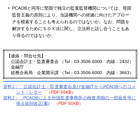
PCAOBと同等に堅固で独立の監査監督機関については、母国
監督主義の原則により、当該機関への依拠に向けたアプロー
チを模索することも考えられるのではないか。なお、問題を
解決するためにＳＯＸ法に関し、立法府と話し合うこともあ
り得るのではないか。
【連絡・問合せ先】
公認会計士・監査審査会 （Tel：03-3506-6000 内線：2432）
金融庁
総務企画局 企業開示課 （Tel：03-3506-6000 内線：3663）
資料1： 公認会計士・監査審査会及び金融庁からPCAOBへのコメ
ント・レター
（PDF:55KB）
資料2： PCAOBによる外国監査事務所の検査周期の一部延長等に
係る規則改正(案)
（PDF:91KB）