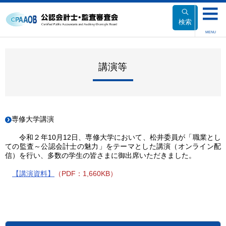
本
文
検索
へ
MENU
移
動
講演等
専修大学講演
令和２年10月12日、専修大学において、松井委員が「職業とし
ての監査～公認会計士の魅力」をテーマとした講演（オンライン配
信）を行い、多数の学生の皆さまに御出席いただきました。
【講演資料】
（PDF：1,660KB）