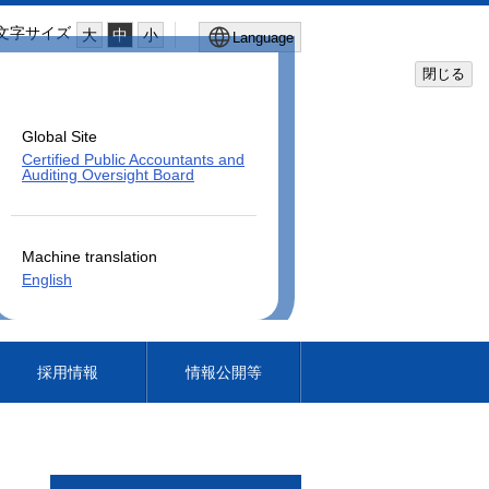
文字サイズ
大
中
小
Language
閉じる
Global Site
Certified Public Accountants and
Auditing Oversight Board
Machine translation
English
採用情報
情報公開等