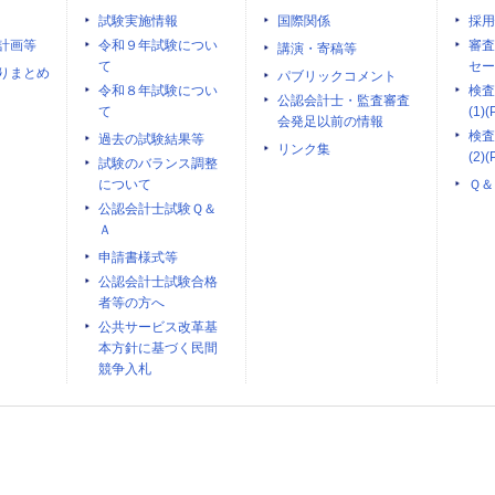
試験実施情報
国際関係
採用
計画等
令和９年試験につい
審査
講演・寄稿等
て
セー
りまとめ
パブリックコメント
令和８年試験につい
検査
公認会計士・監査審査
て
(1)(
会発足以前の情報
検査
過去の試験結果等
リンク集
(2)(
試験のバランス調整
について
Ｑ＆
公認会計士試験Ｑ＆
Ａ
申請書様式等
公認会計士試験合格
者等の方へ
公共サービス改革基
本方針に基づく民間
競争入札