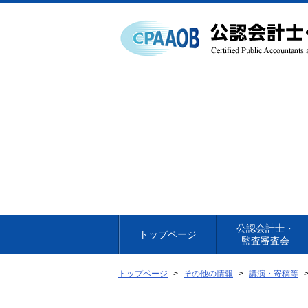
本
文
へ
移
動
公認会計士・
トップページ
監査審査会
トップページ
その他の情報
講演・寄稿等