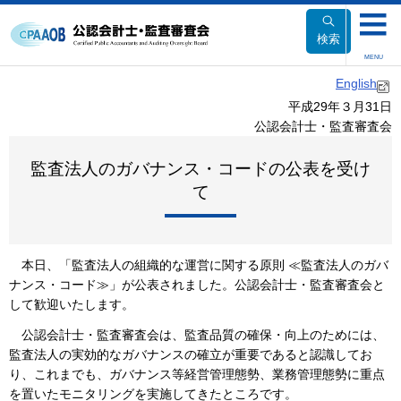
本
文
検索
へ
MENU
移
English
動
平成29年３月31日
公認会計士・監査審査会
監査法人のガバナンス・コードの公表を受け
て
本日、「監査法人の組織的な運営に関する原則 ≪監査法人のガバ
ナンス・コード≫」が公表されました。公認会計士・監査審査会と
して歓迎いたします。
公認会計士・監査審査会は、監査品質の確保・向上のためには、
監査法人の実効的なガバナンスの確立が重要であると認識してお
り、これまでも、ガバナンス等経営管理態勢、業務管理態勢に重点
を置いたモニタリングを実施してきたところです。