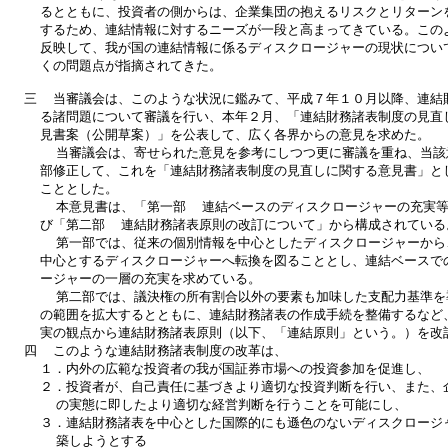
    るとともに、投資者の側からは、企業集団の抱えるリスクとリターンを
    するため、連結情報に対するニーズが一段と高まってきている。このよ
    反映して、我が国の連結情報に係るディスクロージャーの現状について
    くの問題点が指摘されてきた。                               
  三  当審議会は、このような状況に鑑みて、平成７年１０月以降、連結財
    る諸問題について審議を行い、本年２月、「連結財務諸表制度の見直し
    見書案（公開草案）」を公表して、広く各界からの意見を求めた。      
      当審議会は、寄せられた意見を参考にしつつ更に審議を重ね、当該
    部修正して、これを「連結財務諸表制度の見直しに関する意見書」とし
    こととした。                                           
      本意見書は、「第一部  連結ベースのディスクロージャーの充実等
    び「第二部  連結財務諸表原則の改訂について」から構成されている。  
      第一部では、従来の個別情報を中心としたディスクロージャーから
    中心とするディスクロージャーへ転換を図ることとし、連結ベースでの
    ージャーの一層の充実を求めている。                          
      第二部では、議決権の所有割合以外の要素も加味した支配力基準を
    の範囲を拡大するとともに、連結財務諸表の作成手続を整備するなど、
    実の観点から連結財務諸表原則（以下、「連結原則」という。）を改訂
  四  このような連結財務諸表制度の改革は、                       
    １．内外の広範な投資者の我が国証券市場への投資参加を促進し、      
    ２．投資者が、自己責任に基づきより適切な投資判断を行い、また、企
      の実態に即したより適切な経営判断を行うことを可能にし、         
    ３．連結財務諸表を中心とした国際的にも遜色のないディスクロージャ
      築しようとする                                       