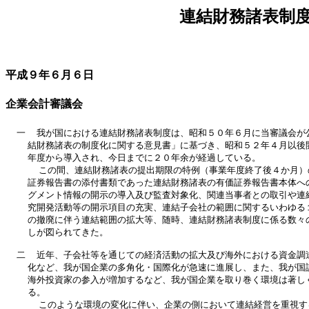
連結財務諸表制
平成９年６月６日
企業会計審議会
  一  我が国における連結財務諸表制度は、昭和５０年６月に当審議会が公
    結財務諸表の制度化に関する意見書」に基づき、昭和５２年４月以後開
    年度から導入され、今日までに２０年余が経過している。            
      この間、連結財務諸表の提出期限の特例（事業年度終了後４か月）
    証券報告書の添付書類であった連結財務諸表の有価証券報告書本体への
    グメント情報の開示の導入及び監査対象化、関連当事者との取引や連結
    究開発活動等の開示項目の充実、連結子会社の範囲に関するいわゆる１
    の撤廃に伴う連結範囲の拡大等、随時、連結財務諸表制度に係る数々の
    しが図られてきた。                                      
  二  近年、子会社等を通じての経済活動の拡大及び海外における資金調達
    化など、我が国企業の多角化・国際化が急速に進展し、また、我が国証
    海外投資家の参入が増加するなど、我が国企業を取り巻く環境は著しく
    る。                                                
      このような環境の変化に伴い、企業の側において連結経営を重視す