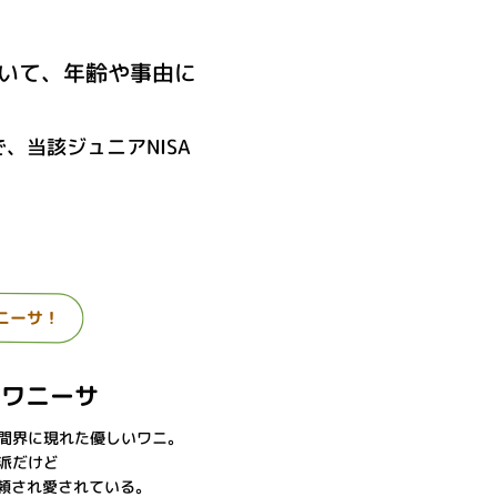
ついて、年齢や事由に
、当該ジュニアNISA
ニーサ！
てワニーサ
間界に現れた優しいワニ。
派だけど
頼され愛されている。