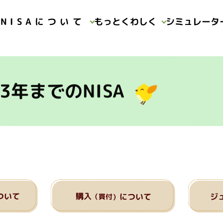
NISAについて
もっとくわしく
シミュレータ
ライフプランシミュレーター
動画コーナー
2023年までのNISA
資産形成の基本
23年までのNISA
つみたてシミュレーター
資料コーナー
よくある質問
NISAを知る
つみたて投資枠対象商品
NISAの活用事例
利用状況調査
法令・会議体・政府方針等
ついて
購入
について
ジ
（買付）