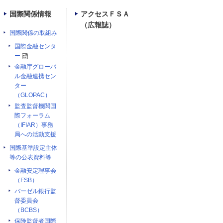
国際関係情報
アクセスＦＳＡ
（広報誌）
国際関係の取組み
国際金融センタ
ー
金融庁グローバ
ル金融連携セン
ター
（GLOPAC）
監査監督機関国
際フォーラム
（IFIAR）事務
局への活動支援
国際基準設定主体
等の公表資料等
金融安定理事会
（FSB）
バーゼル銀行監
督委員会
（BCBS）
保険監督者国際