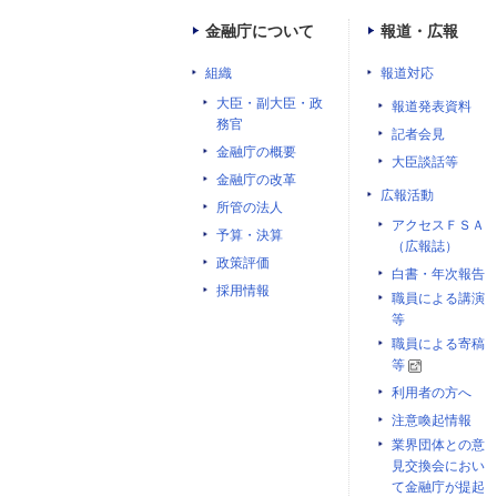
金融庁について
報道・広報
組織
報道対応
大臣・副大臣・政
報道発表資料
務官
記者会見
金融庁の概要
大臣談話等
金融庁の改革
広報活動
所管の法人
アクセスＦＳＡ
予算・決算
（広報誌）
政策評価
白書・年次報告
採用情報
職員による講演
等
職員による寄稿
等
利用者の方へ
注意喚起情報
業界団体との意
見交換会におい
て金融庁が提起