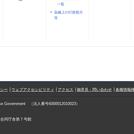
一覧
金融上の行政処分
等
シー
ウェブアクセシビリティ
アクセス
御意見・問い合わせ
各種情報検
ese Government
（法人番号6000012010023）
中央合同庁舎第７号館