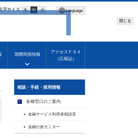
文字サイズ
大
中
小
Language
閉じる
Global Site
Financial Services Agency
アクセスＦＳＡ
報
国際関係情報
（広報誌）
Machine translation
English
相談・手続・採用情報
各種窓口のご案内
金融サービス利用者相談室
金融行政モニター