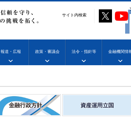
サイト内検索
報道・広報
政策・審議会
法令・指針等
金融機関情
融行政方針
資産運用立国