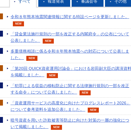
すべて
報道発表
審議会等
その他
令和８年熊本地震関連情報に関する特設ページを更新しました。
NEW
「貸金業法施行規則の一部を改正する内閣府令」の公布について
公表しました。
NEW
多重債務相談に係る令和８年熊本地震への対応について公表しま
した。
NEW
「第20回 QUICK資産運用討論会」における岩田副大臣の講演資
を掲載しました。
NEW
「犯罪による収益の移転防止に関する法律施行規則の一部を改正
する命令」について公表しました。
NEW
「資産運用サービスの高度化に向けたプログレスレポート2026」
について参考資料を追加公表しました。
NEW
暗号資産を用いた詐欺被害等防止に向けた対策の一層の強化につ
いて掲載しました。
NEW