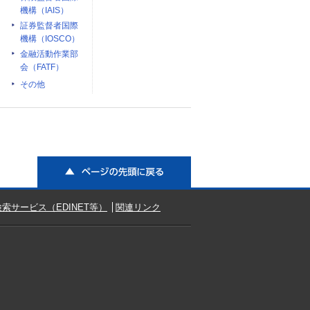
機構（IAIS）
証券監督者国際
機構（IOSCO）
金融活動作業部
会（FATF）
その他
ページの先頭に戻る
索サービス（EDINET等）
関連リンク