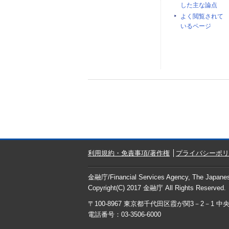
した主な論点
よく閲覧されて
いるページ
利用規約・免責事項/著作権
プライバシーポリ
金融庁/
Financial Services Agency, The Japan
Copyright(C) 2017
金融庁
All Rights Reserved.
〒100-8967 東京都千代田区霞が関3－2－1 
電話番号：03-3506-6000