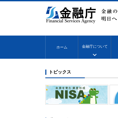
本
文
へ
移
動
金融庁について
ホーム
本
トピックス
文
開
始
未来を育む資産形成 NISA
金