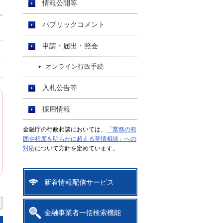
情報公開等
パブリックコメント
申請・届出・照会
オンライン行政手続
入札公告等
採用情報
金融庁の行政相談においては、
「業務の範
囲や程度を明らかに超える苦情相談」への
対応
について方針を定めています。
新着情報配信サービス
金融事業者一括検索機能