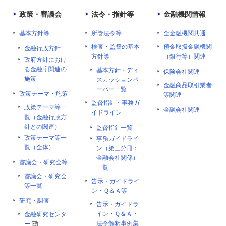
政策・審議会
法令・指針等
金融機関情報
基本方針等
所管法令等
全金融機関共通
検査・監督の基本
預金取扱金融機関
金融行政方針
方針等
（銀行等）関連
政府方針におけ
る金融庁関連の
基本方針・ディ
保険会社関連
施策
スカッションペ
金融商品取引業者
ーパー一覧
政策テーマ・施策
等関連
監督指針・事務ガ
政策テーマ等一
金融会社関連
イドライン
覧（金融行政方
針との関連）
監督指針一覧
政策テーマ等一
事務ガイドライ
覧（全体）
ン（第三分冊：
金融会社関係）
審議会・研究会等
一覧
審議会・研究会
告示・ガイドライ
等一覧
ン・Ｑ＆Ａ等
研究・調査
告示・ガイドラ
イン・Ｑ＆Ａ・
金融研究センタ
法令解釈事例集
ー