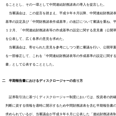
　ることとし、その一環として中間連結財務諸表の導入を提言した。　　　
　　当審議会は、この提言を踏まえ、平成９年８月以降、中間連結財務諸表
　基準の設定及び「中間財務諸表作成基準」の改訂について審議を重ね、平
　１２月、「中間連結財務諸表等の作成基準の設定に関する意見書（公開草
　を公表して、広く各界の意見を求めた。　　　　　　　　　　　　　　　
　　当審議会は、寄せられた意見を参考にしつつ更に審議を行い、公開草案
　を一部修正して、これを「中間連結財務諸表等の作成基準の設定に関する
　書」として公表することとした。

二　半期報告書におけるディスクロージャーの在り方

　　証券取引法に基づくディスクロージャー制度においては、投資者の的確
　判断に資する情報を適時に開示するため中間財務諸表を含む半期報告書の
　求められているが、当審議会が平成９年６月に公表した「連結財務諸表制