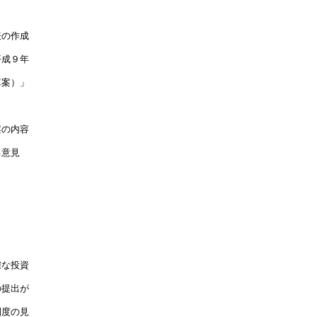
　　

の作成

成９年

案）」

　　

の内容

意見　

な投資

提出が

度の見
