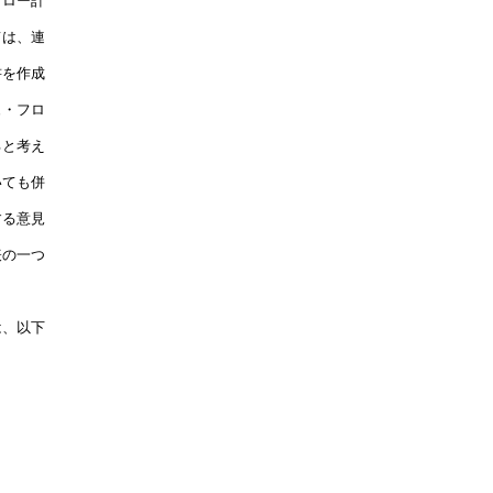
ロー計

は、連

を作成

・フロ

と考え

ても併

る意見

の一つ

、以下

　　
