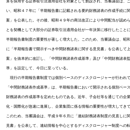
　算を採用する証券取引法適用会社を対象として創設され、当審議会は、こ
　い、昭和４７年に「半期報告書に記載される要約財務諸表の作成手続に関
　案」を公表した。その後、昭和４９年の商法改正により中間配当が認めら
　とを契機として大部分の証券取引法適用会社が一年決算に移行したことに
　半期報告書制度の重要性が著しく増大した。このため、当審議会は、昭和
　に「半期報告書で開示すべき中間財務諸表に関する意見書」を公表して上
　案」を抜本的に改訂し、「中間財務諸表作成基準」及び「中間財務諸表監
　準」を設定して、今日に至っている。　　　　　　　　　　　　　　　　
　　現行の半期報告書制度では個別ベースのディスクロージャーが行われて
　「中間財務諸表作成基準」は、半期報告書において開示される個別ベース
　財務諸表の作成基準を定めたものである。近年、子会社等を通じての企業
　化・国際化が急速に進展し、企業集団に係る情報の重要性が増大してきて
　このため、当審議会は、平成９年６月に「連結財務諸表制度の見直しに関
　見書」を公表して、連結情報を中心とするディスクロージャー制度への転