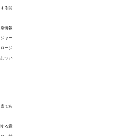
する開

別情報

ジャー

ロージ

につい

当であ

する意
