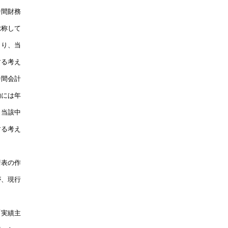
間財務

称して

り、当

る考え

間会計

には年

当該中

る考え

表の作

、現行

実績主
