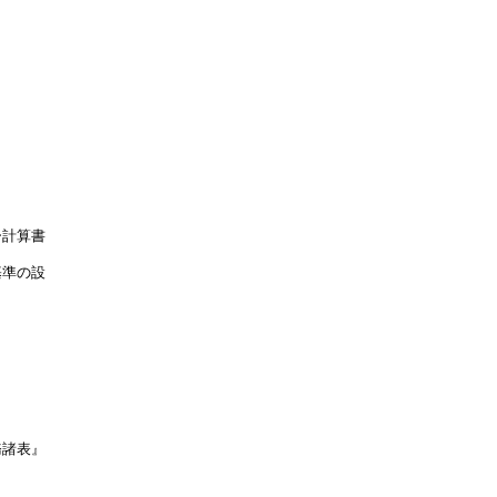
計算書

準の設

諸表』
