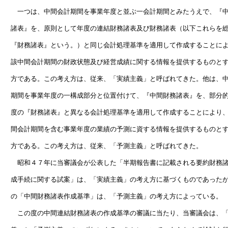
　　一つは、中間会計期間を事業年度と並ぶ一会計期間とみたうえで、『中
　諸表』を、原則として年度の連結財務諸表及び財務諸表（以下これらを総
　『財務諸表』という。）と同じ会計処理基準を適用して作成することによ
　該中間会計期間の財政状態及び経営成績に関する情報を提供するものとす
　方である。この考え方は、従来、「実績主義」と呼ばれてきた。他は、中
　期間を事業年度の一構成部分と位置付けて、『中間財務諸表』を、部分的
　度の『財務諸表』と異なる会計処理基準を適用して作成することにより、
　間会計期間を含む事業年度の業績の予測に資する情報を提供するものとす
　方である。この考え方は、従来、「予測主義」と呼ばれてきた。

　　昭和４７年に当審議会が公表した「半期報告書に記載される要約財務諸
　成手続に関する試案」は、「実績主義」の考え方に基づくものであったが
　の「中間財務諸表作成基準」は、「予測主義」の考え方によっている。

　　この度の中間連結財務諸表の作成基準の審議に当たり、当審議会は、「