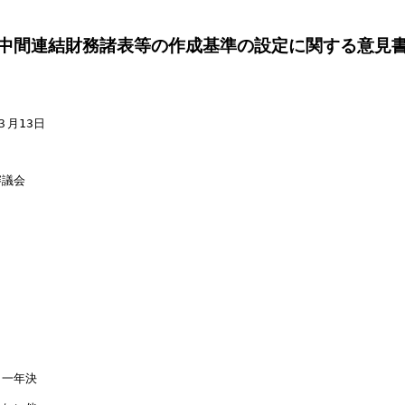
中間連結財務諸表等の作成基準の設定に関する意見
月13日

議会

一年決
