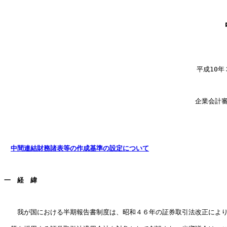
  　　　　　　　　　　　　　　　　　　　　　　　　　　　　平成10年３
　　　　　　　　　　　　　　　　　　　　　　　　　　　　　企業会計審
中間連結財務諸表等の作成基準の設定について
一　経　緯

　　我が国における半期報告書制度は、昭和４６年の証券取引法改正により