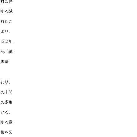
れに伴

する試

れたこ

より、

５２年

記「試

査基　

　　

おり、

の中間

の多角

いる。

する意

換を図
