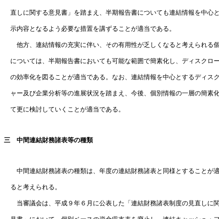
　直しに関する意見書」を踏まえ、半期報告書についても連結情報を中心と
　示内容となるよう必要な措置を講ずることが適当である。

　　他方、連結情報の充実に伴い、その有用性が乏しくなると考えられる個
　については、半期報告書においても可能な範囲で簡素化し、ディスクロー
　の効率化を図ることが適当である。なお、連結情報を中心とするディスク
　ャー及び企業分析等の進展状況を踏まえ、今後、個別情報の一層の簡素化
　て更に検討していくことが適当である。

三　中間連結財務諸表等の種類

　　中間連結財務諸表の種類は、年度の連結財務諸表と同様とすることが適
　ると考えられる。

　　当審議会は、平成９年６月に公表した「連結財務諸表制度の見直しに関