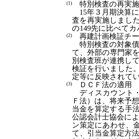
特別検査の再実
(1)
15年３月期決算
査を再実施しました
の149先に比べて
再建計画検証チー
(2)
特別検査の対象債
て、外部の専門家
別検査班が連携し
検証を行いました
定等に反映されて
ＤＣＦ法の適用
(3)
ディスカウント・
Ｆ法）は、将来予
当金を算定する手
公認会計士協会に
ン策定にあわせ、
て、引当金算定方