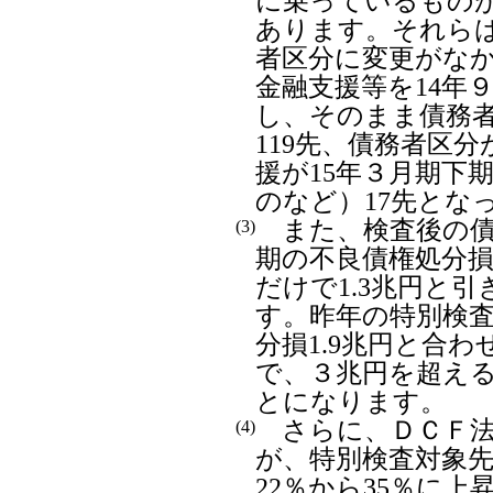
に乗っているもの
あります。それら
者区分に変更がな
金融支援等を14年
し、そのまま債務
119先、債務者区
援が15年３月期下
のなど）17先とな
また、検査後の債
(3)
期の不良債権処分
だけで1.3兆円と
す。昨年の特別検査
分損1.9兆円と合
で、３兆円を超え
とになります。
さらに、ＤＣＦ法
(4)
が、特別検査対象
22％から35％に