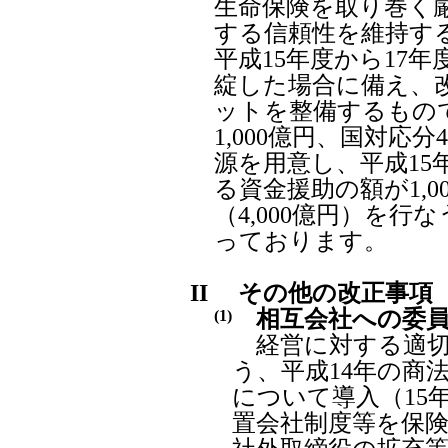
生命保険を取り巻く
する信頼性を維持す
平成15年度から17
綻した場合に備え、改
ットを整備するもの
1,000億円、国対応分4
源を用意し、平成15
る資金援助の額が1,
（4,000億円）を
っております。
II
その他の改正事項
相互会社への委員
(1)
経営に対する適切
う、平成14年の商
について導入（15
置会社制度等を保