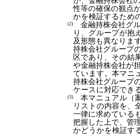
が、金融持株会社
性等の確保の観点
かを検証するため
金融持株会社グル
(2)
り、グループが抱
及形態も異なりま
持株会社グループ
区であり、その結
や金融持株会社が
ています。本マニ
持株会社グループ
ケースに対応でき
本マニュアル（案
(3)
リストの内容を、
一律に求めている
把握した上で、管
かどうかを検証す