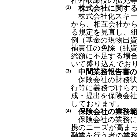
社外取締役の拡充
株式会社に関する
(2)
株式会社化スキー
から、相互会社か
る規定を見直し、組
例（基金の現物出資
補責任の免除（純
総額に不足する場
いて盛り込んでお
中間業務報告書の
(3)
保険会社の財務状
行等に義務づけら
成・提出を保険会
しております。
保険会社の業務範
(4)
保険会社の業務に
携のニーズが高ま
融業を行う者の業