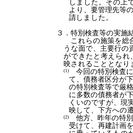
しました。その上で
より、要管理先等
請しました。
３
．特別検査等の実施
これらの施策を総合
うな面で、主要行の
ができたと考えられ
映されることとなり
今回の特別検査にお
(1)
て、債務者区分が
の特別検査等で厳
に多数の債務者が
くいのですが、現
映して、下方への
他方、昨年の特別
(2)
受けて、再建計画