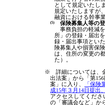
として規定いたし
規定いたしますが
融資における幹事
保険募集人等の登
(5)
事務負担の軽減を
所」の登録・届出
録・届出事項とい
険募集人や損害保
は、住所の変更の
た）。
※
詳細については、金
出法案」から「第15
案」に入り、
「保険
成15年３月14日提出
アクセスしてくださ
の「審議会など」か