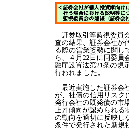
証券取引等監視委員会
査の結果、証券会社が
る際の営業姿勢に関し
ら、４月22日に同委員
融庁設置法第21条の規
行われました。
最近実施した証券会社
が、社債の信用リスク
発行会社の既発債の市
上昇傾向が認められる
の動向を適切に反映し
条件で発行された新規