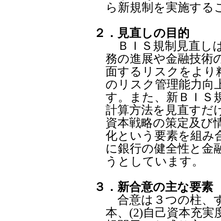
ら新規制を実施する
２
．見直しの目的
ＢＩＳ規制見直しは
務の進展や金融技術
面するリスクをより
のリスク管理能力向
す。また、新ＢＩＳ
計算方法を見直すだ
資本戦略の策定及び
化という要素を組み
に銀行の健全性と金
うとしています。
３
．新合意の主な要素
合意は３つの柱、す
本、(2)自己資本充実