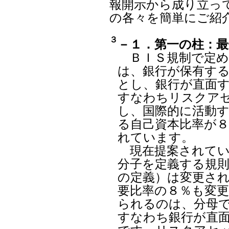
報開示から成り立っ
の各々を簡単にご紹
３
－１．第一の柱：最
ＢＩＳ規制で定め
は、銀行が保有す
とし、銀行が直面
すなわちリスクア
し、国際的に活動
る自己資本比率が
れています。
現在提案されてい
分子を定義する規
の定義）は変更さ
要比率の８％も変
られるのは、分母
すなわち銀行が直