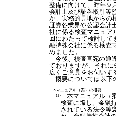
整備に向けて、昨年９
会計士及び証券取引等
か、実務的見地からの
証券各業界や公認会計
社に係る検査マニュア
回にわたって検討して
融持株会社に係る検査
めました。
今後、検査官宛の通達
ておりますが、それに
広くご意見をお伺いす
概要については以下
○
マニュアル（案）の概要
本マニュアル（案
(1)
検査に際し、金融
されている法令等