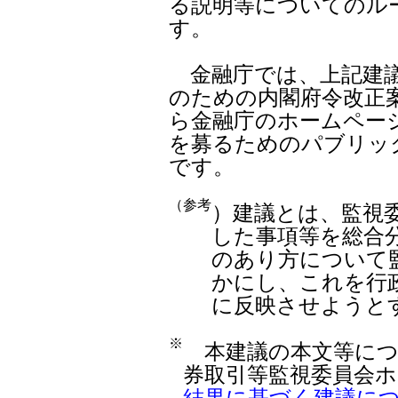
る説明等についてのル
す。
金融庁では、上記建議
のための内閣府令改正
ら金融庁のホームペー
を募るためのパブリッ
です。
（参考
）建議とは、監視
した事項等を総合
のあり方について
かにし、これを行
に反映させようと
※
本建議の本文等につ
券取引等監視委員会