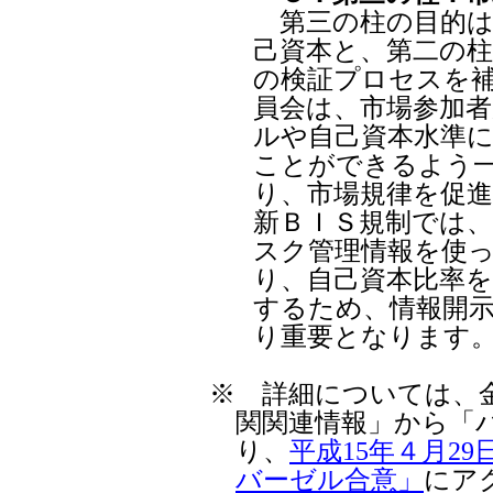
第三の柱の目的は
己資本と、第二の
の検証プロセスを
員会は、市場参加
ルや自己資本水準
ことができるよう
り、市場規律を促
新ＢＩＳ規制では
スク管理情報を使
り、自己資本比率
するため、情報開
り重要となります
※
詳細については、金
関関連情報」から「
り、
平成15年４月2
バーゼル合意」
にア