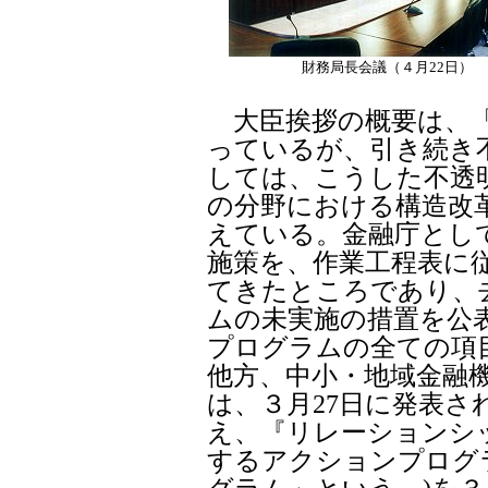
財務局長会議（４月22日）
大臣挨拶の概要は、「
っているが、引き続き
しては、こうした不透
の分野における構造改
えている。金融庁とし
施策を、作業工程表に
てきたところであり、
ムの未実施の措置を公
プログラムの全ての項
他方、中小・地域金融
は、３月27日に発表さ
え、『リレーションシ
するアクションプログ