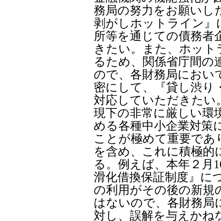
務局の努力をお願いし
剥がしホットライン』
所等を通じての債務者
きたい。また、ホット
るため、関係省庁間の
ので、各財務局におい
密にして、『貸し渋り
対応していただきたい
現下の非常に厳しい環
める各種中小企業対策
ことが極めて重要であ
を含め、これに積極的
る。例えば、本年２月1
滑化借換保証制度』に
の利用がその後の新規
はないので、各財務局
対し、誤解を与えかね