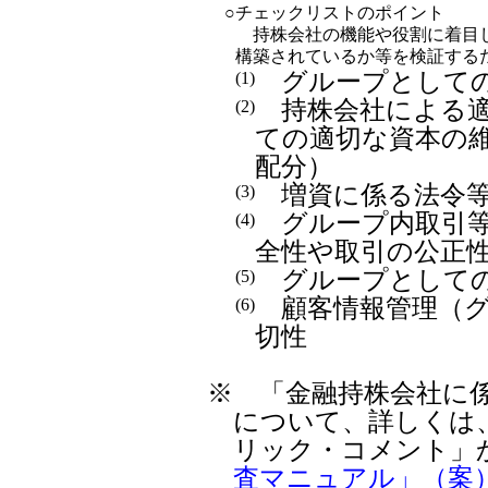
○
チェックリストのポイント
持株会社の機能や役割に着目し
構築されているか等を検証する
グループとしての
(1)
持株会社による適
(2)
ての適切な資本の
配分）
増資に係る法令等
(3)
グループ内取引等
(4)
全性や取引の公正
グループとしての
(5)
顧客情報管理（グ
(6)
切性
※
「金融持株会社に係
について、詳しくは
リック・コメント」
査マニュアル」（案