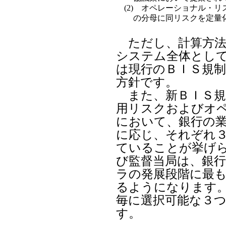
(2)
オペレーショナル・リス
の分母に同リスクを定量
ただし、計算方法
システム全体とし
は現行のＢＩＳ規
方針です。
また、新ＢＩＳ規
用リスクおよびオ
において、銀行の
に応じ、それぞれ
ていることが挙げ
び監督当局は、銀
ラの発展段階に最
るようになります
毎に選択可能な３
す。