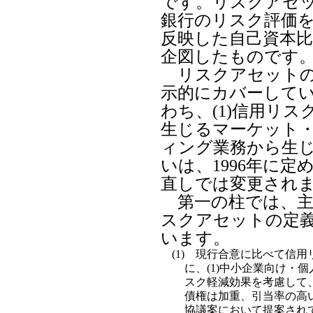
です。リスクアセ
銀行のリスク評価
反映した自己資本
企図したものです
リスクアセットの
示的にカバーして
わち、(1)信用リス
生じるマーケット
ィング業務から生
いは、1996年に
直しでは変更され
第一の柱では、主
スクアセットの定
います。
(1)
現行合意に比べて信用リ
に、(1)中小企業向け・
スク軽減効果を考慮して、
債権は加重、引当率の高
協議案において提案され