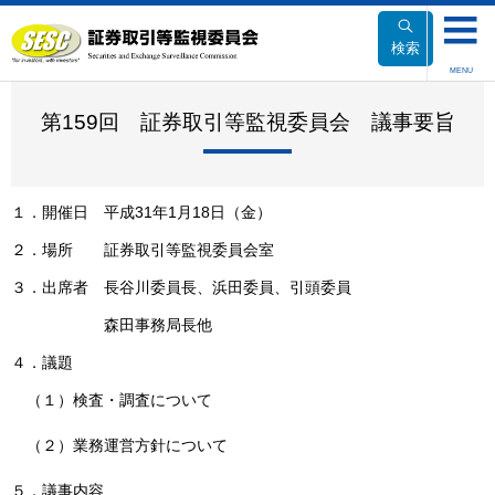
本
文
検索
へ
MENU
移
動
第159回 証券取引等監視委員会 議事要旨
１．開催日 平成31年1月18日（金）
２．場所 証券取引等監視委員会室
３．出席者 長谷川委員長、浜田委員、引頭委員
森田事務局長他
４．議題
（１）検査・調査について
（２）業務運営方針について
５．議事内容