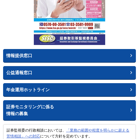
情報提供窓口
公益通報窓口
年金運用ホットライン
証券モニタリングに係る
情報の募集
証券監視委の行政相談においては、
「業務の範囲や程度を明らかに超える
苦情相談」への対応
について方針を定めています。