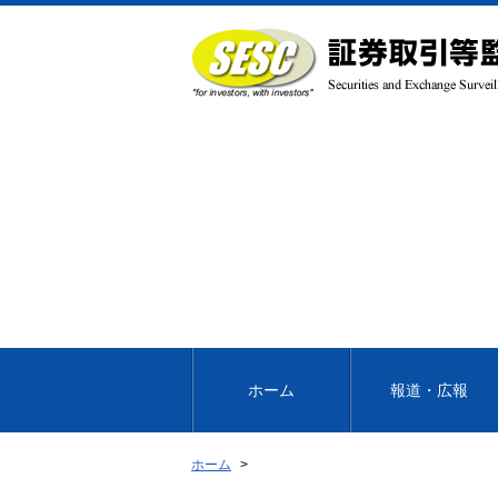
本
文
へ
移
動
ホーム
報道・広報
ホーム