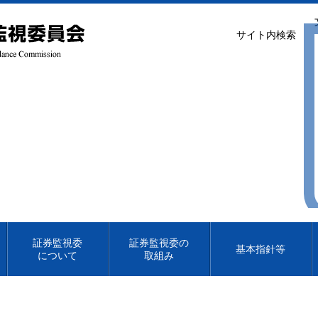
サイト内検索
証券監視委
証券監視委の
基本指針等
について
取組み