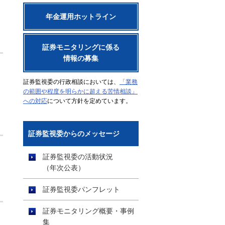
年金運用ホットライン
証券モニタリングに係る
情報の募集
証券監視委の行政相談においては、
「業務
の範囲や程度を明らかに超える苦情相談」
への対応
について方針を定めています。
証券監視委からのメッセージ
証券監視委の活動状況
（年次公表）
証券監視委パンフレット
証券モニタリング概要・事例
集