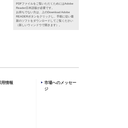
PDFファイルをご覧いただくためにはAdobe
Reader日本語版が必要です。
お持ちでない方は、上のDownload Adobe
READERボタンをクリックし、手順に従い最
新のソフトをダウンロードしてご覧ください
（新しいウィンドウで開きます）。
採用情報
市場へのメッセー
ジ