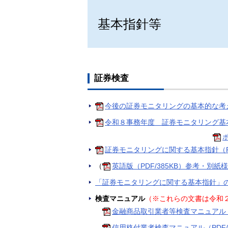
基本指針等
証券検査
今後の証券モニタリングの基本的な考え方
令和８事務年度 証券モニタリング基本方
ポ
証券モニタリングに関する基本指針（PDF
（
英語版（PDF/385KB）
参考・別紙様
「証券モニタリングに関する基本指針」
検査マニュアル
（※これらの文書は令和２
金融商品取引業者等検査マニュアル（PD
信用格付業者検査マニュアル（PDF/2