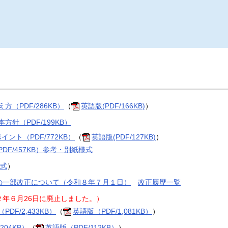
（PDF/286KB）
（
英語版(PDF/166KB)
）
針（PDF/199KB）
イント（PDF/772KB）
（
英語版(PDF/127KB)
）
/457KB）
参考・別紙様式
式
）
の一部改正について（令和８年７月１日）
改正履歴一覧
年６月26日に廃止しました。）
F/2,433KB）
（
英語版（PDF/1,081KB）
）
04KB）
（
英語版（PDF/112KB）
）