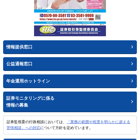
情報提供窓口
公益通報窓口
年金運用ホットライン
証券モニタリングに係る
情報の募集
証券監視委の行政相談においては、
「業務の範囲や程度を明らかに超える
苦情相談」への対応
について方針を定めています。