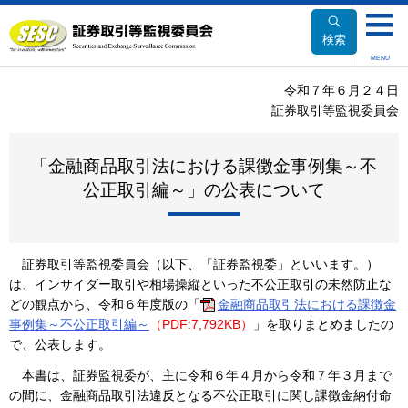
本
文
検索
へ
MENU
移
令和７年６月２４日
動
証券取引等監視委員会
「金融商品取引法における課徴金事例集～不
公正取引編～」の公表について
証券取引等監視委員会（以下、「証券監視委」といいます。）
は、インサイダー取引や相場操縦といった不公正取引の未然防止な
どの観点から、令和６年度版の「
金融商品取引法における課徴金
事例集～不公正取引編～
（PDF:7,792KB）
」を取りまとめましたの
で、公表します。
本書は、証券監視委が、主に令和６年４月から令和７年３月まで
の間に、金融商品取引法違反となる不公正取引に関し課徴金納付命