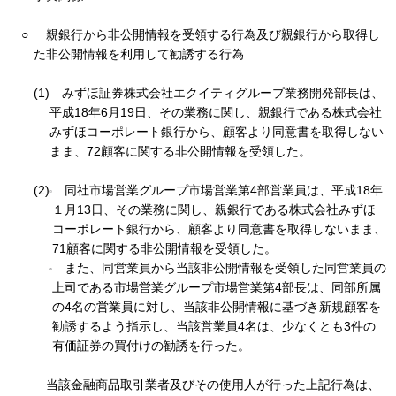
○
親銀行から非公開情報を受領する行為及び親銀行から取得し
た非公開情報を利用して勧誘する行為
(1)
みずほ証券株式会社エクイティグループ業務開発部長は、
平成18年6月19日、その業務に関し、親銀行である株式会社
みずほコーポレート銀行から、顧客より同意書を取得しない
まま、72顧客に関する非公開情報を受領した。
(2)
同社市場営業グループ市場営業第4部営業員は、平成18年
１月13日、その業務に関し、親銀行である株式会社みずほ
コーポレート銀行から、顧客より同意書を取得しないまま、
71顧客に関する非公開情報を受領した。
また、同営業員から当該非公開情報を受領した同営業員の
上司である市場営業グループ市場営業第4部長は、同部所属
の4名の営業員に対し、当該非公開情報に基づき新規顧客を
勧誘するよう指示し、当該営業員4名は、少なくとも3件の
有価証券の買付けの勧誘を行った。
当該金融商品取引業者及びその使用人が行った上記行為は、