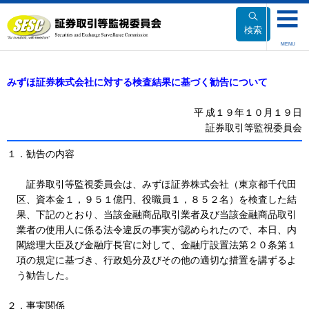
本
文
検索
へ
MENU
移
動
みずほ証券株式会社に対する検査結果に基づく勧告について
平
成１９年１０月１９日
証券取引等監視委員会
１
．勧告の内容
証券取引等監視委員会は、みずほ証券株式会社（東京都千代田
区、資本金１，９５１億円、役職員１，８５２名）を検査した結
果、下記のとおり、当該金融商品取引業者及び当該金融商品取引
業者の使用人に係る法令違反の事実が認められたので、本日、内
閣総理大臣及び金融庁長官に対して、金融庁設置法第２０条第１
項の規定に基づき、行政処分及びその他の適切な措置を講ずるよ
う勧告した。
２
．事実関係