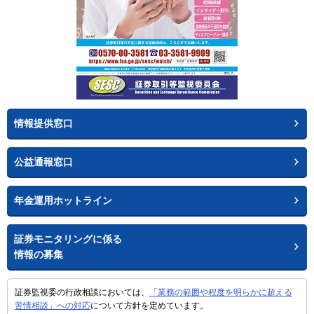
情報提供窓口
公益通報窓口
年金運用ホットライン
証券モニタリングに係る
情報の募集
証券監視委の行政相談においては、
「業務の範囲や程度を明らかに超える
苦情相談」への対応
について方針を定めています。