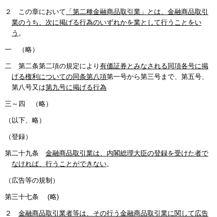
２ この章において
「第二種金融商品取引業」とは、金融商品取引
業のうち、次に掲げる行為のいずれかを業として行うことをい
う
。
一 （略）
二 第二条第二項の規定により
有価証券とみなされる同項各号に掲
げる権利についての同条第八項
第一号から第三号まで、第五号、
第八号又は
第九号に掲げる行為
三～四 （略）
（以下、略）
（登録）
第二十九条
金融商品取引業は、内閣総理大臣の登録を受けた者で
なければ、行うことができない
。
（広告等の規制）
第三十七条 (略)
２
金融商品取引業者等は、その行う金融商品取引業に関して広告