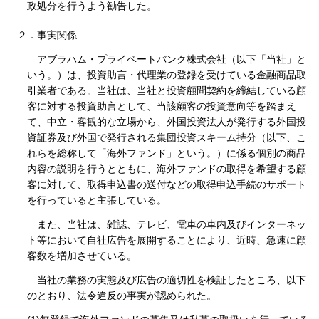
政処分を行うよう勧告した。
２．事実関係
アブラハム・プライベートバンク株式会社（以下「当社」と
いう。）は、投資助言・代理業の登録を受けている金融商品取
引業者である。当社は、当社と投資顧問契約を締結している顧
客に対する投資助言として、当該顧客の投資意向等を踏まえ
て、中立・客観的な立場から、外国投資法人が発行する外国投
資証券及び外国で発行される集団投資スキーム持分（以下、こ
れらを総称して「海外ファンド」という。）に係る個別の商品
内容の説明を行うとともに、海外ファンドの取得を希望する顧
客に対して、取得申込書の送付などの取得申込手続のサポート
を行っていると主張している。
また、当社は、雑誌、テレビ、電車の車内及びインターネッ
ト等において自社広告を展開することにより、近時、急速に顧
客数を増加させている。
当社の業務の実態及び広告の適切性を検証したところ、以下
のとおり、法令違反の事実が認められた。