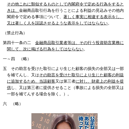
その他これに類似するものとして内閣府令で定める行為をすると
きは、
金融商品取引行為を行うことによる利益の見込みその他内
閣府令で定める事項について、
著しく事実に相違する表示をし、
又は著しく人を誤認させるような表示をしてはならない
。
（禁止行為）
第四十一条の二
金融商品取引業者等は、その行う投資助言業務に
関して、次に掲げる行為をしてはならない
。
一～四 （略）
五 その助言を受けた取引により生じた顧客の損失の全部又は一部
を補てんし、又は
その助言を受けた取引により生じた顧客の利益
に追加するため、当該顧客
又は第三者
に対し、財産上の利益を提
供
し、又は第三者に提供させること（事故による損失の全部又は
一部を補てんする場合を除く。）。
六 （略）