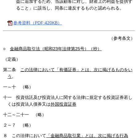
益に追加するため、当該顧客に対し、財産上の利益を提供す
ること」に該当し、同条に違反するものと認められる。
参考資料（PDF:420KB）
（参考条文）
○
金融商品取引法（昭和23年法律第25号）（抄）
（定義）
第二条
この法律において「有価証券」とは、次に掲げるものをい
う
。
一～十 （略）
十一 投資信託及び投資法人に関する法律に規定する投資証券若し
くは投資法人債券又は
外国投資証券
十二～二十一 （略）
２～７ （略）
８ この法律において
「金融商品取引業」とは、次に掲げる行為