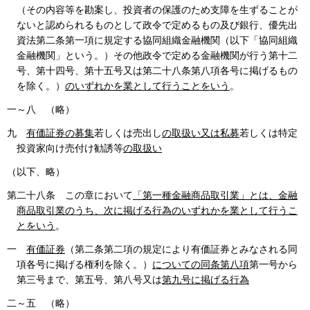
（その内容等を勘案し、投資者の保護のため支障を生ずることが
ないと認められるものとして政令で定めるもの及び銀行、優先出
資法第二条第一項に規定する協同組織金融機関（以下「協同組織
金融機関」という。）その他政令で定める金融機関が行う第十二
号、第十四号、第十五号又は第二十八条第八項各号に掲げるもの
を除く。）
のいずれかを業として行うことをいう
。
一～八 （略）
九
有価証券の募集
若しくは売出し
の取扱い又は私募
若しくは特定
投資家向け売付け勧誘等
の取扱い
（以下、略）
第二十八条 この章において
「第一種金融商品取引業」とは、金融
商品取引業のうち、次に掲げる行為のいずれかを業として行うこ
とをいう
。
一
有価証券
（第二条第二項の規定により有価証券とみなされる同
項各号に掲げる権利を除く。）
についての同条第八項
第一号から
第三号まで、第五号、第八号又は
第九号に掲げる行為
二～五 （略）