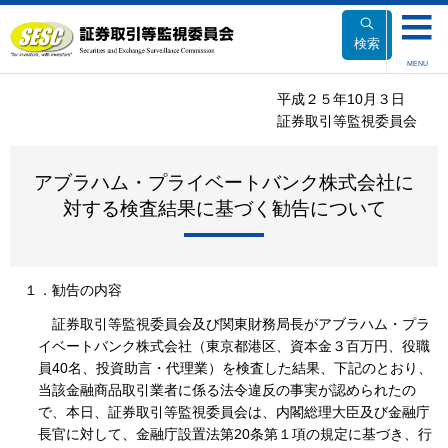
本
文
検索
へ
MENU
移
平成２５年10月３日
動
証券取引等監視委員会
アブラハム・プライベートバンク株式会社に
対する検査結果に基づく勧告について
１．勧告の内容
証券取引等監視委員会及び関東財務局長がアブラハム・プラ
イベートバンク株式会社（東京都港区、資本金３百万円、役職
員40名、投資助言・代理業）を検査した結果、下記のとおり、
当該金融商品取引業者に係る法令違反の事実が認められたの
で、本日、証券取引等監視委員会は、内閣総理大臣及び金融庁
長官に対して、金融庁設置法第20条第１項の規定に基づき、行