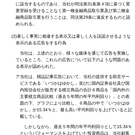
に該当するものであり、当社が同法第31条第４項に基づく変
更登録を受けることなく第一種金融商品取引業及び第二種金
融商品取引業を行うことは、同法第29条に違反するものと認
められる。
(2)著しく事実に相違する表示又は著しく人を誤認させるような
表示のある広告をする行為
当社は、上述のとおり、様々な媒体を通じて広告を実施し
ているところ、これらの広告について以下のような問題のあ
る表示が認められた。
ア当社は、雑誌記事広告において、当社の提供する助言サー
ビスである「いつかはゆかし」並びに国内証券会社及び国
内投信会社が販売する積立商品の合計６商品を「国内外の
主要積立商品比較（過去５年間の年平均利回り）」との表
題の下、グラフにより比較し、６商品の中で「いつかはゆ
かし」が15.34％と、最も高い平均利回りを上げていると記
載している。
しかしながら、過去５年間の年平均利回りとして15.34％
というパフォーマンスを上げていた投資商品は、当社顧客