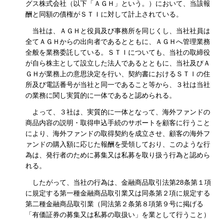
グス株式会社（以下「ＡＧＨ」という。）において、当該報
酬と同額の債権がＳＴＩに対して計上されている。
当社は、ＡＧＨと役員及び事務所を同じくし、当社社員は
全てＡＧＨからの出向者であるとともに、ＡＧＨへ管理業務
全般を業務委託している。ＳＴＩについても、当社の取締役
が自ら株主として設立した法人であるとともに、当社及びＡ
ＧＨが業務上の意思決定を行い、契約書におけるＳＴＩの住
所及び電話番号が当社と同一であること等から、３社は当社
の業務に関し実質的に一体であると認められる。
よって、３社は、実質的に一体となって、海外ファンドの
商品内容の説明・取得申込手続のサポートを顧客に行うこと
により、海外ファンドの取得契約を成立させ、顧客の海外フ
ァンドの購入額に応じた報酬を受領しており、このような行
為は、発行者のために募集又は私募を取り扱う行為と認めら
れる。
したがって、当社の行為は、金融商品取引法第28条第１項
に規定する第一種金融商品取引業又は同条第２項に規定する
第二種金融商品取引業（同法第２条第８項第９号に掲げる
「有価証券の募集又は私募の取扱い」を業として行うこと）