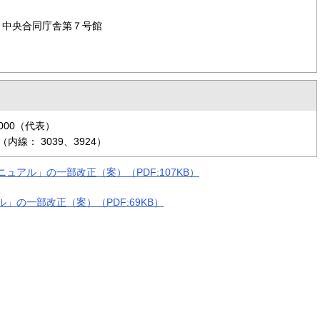
 中央合同庁舎第７号館
6000（代表）
線： 3039、3924）
ュアル」の一部改正（案）（PDF:107KB）
」の一部改正（案）（PDF:69KB）