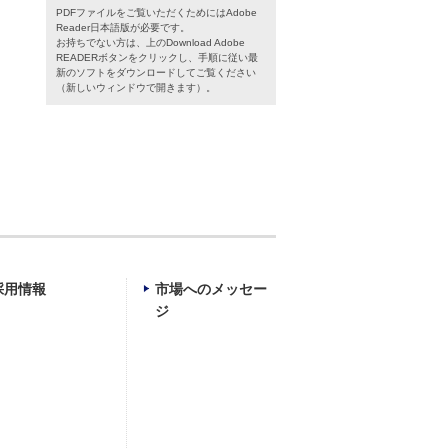
PDFファイルをご覧いただくためにはAdobe
Reader日本語版が必要です。
お持ちでない方は、上のDownload Adobe
READERボタンをクリックし、手順に従い最
新のソフトをダウンロードしてご覧ください
（新しいウィンドウで開きます）。
採用情報
市場へのメッセー
ジ