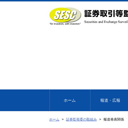
本
文
へ
移
動
ホーム
報道・広報
ホーム
証券監視委の取組み
報道発表関係