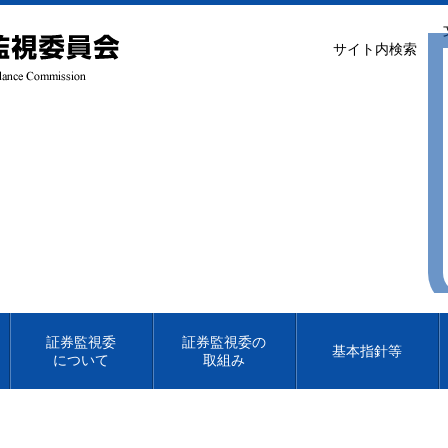
サイト内検索
証券監視委
証券監視委の
基本指針等
について
取組み