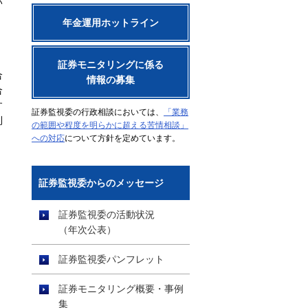
い
年金運用ホットライン
証券モニタリングに係る
合
情報の募集
合
す
証券監視委の行政相談においては、
「業務
利
の範囲や程度を明らかに超える苦情相談」
への対応
について方針を定めています。
く
証券監視委からのメッセージ
証券監視委の活動状況
（年次公表）
証券監視委パンフレット
証券モニタリング概要・事例
集