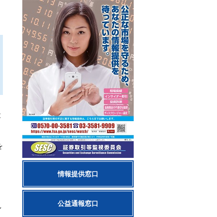
と
を
情報提供窓口
公益通報窓口
レ