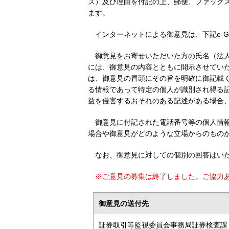
ス）及び理由を付記の上、郵便、ファック
ます。
インターネットによる御意見は、下記e-
御意見をお寄せいただいた方の氏名（法
には、御意見の内容とともに開示させてい
は、御意見の冒頭にその旨を明確に御記載
る情報であって特定の個人が識別され得る
益を侵害するおそれのある記述がある場合
御意見に付記された電話番号等の個人情
場合や御意見がどのような立場からのもの
なお、御意見に対しての個別の回答はい
※ご意見の募集は終了しました。ご協力
御意見の送付先
証券取引等監視委員会事務局証券検査課