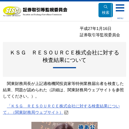
本
文
検索
へ
MENU
移
平成27年1月16日
動
証券取引等監視委員会
ＫＳＧ ＲＥＳＯＵＲＣＥ株式会社に対する
検査結果について
関東財務局長が上記適格機関投資家等特例業務届出者を検査した
結果、問題が認められた（詳細は、関東財務局ウェブサイトを参照
してください。）。
「ＫＳＧ ＲＥＳＯＵＲＣＥ株式会社に対する検査結果につい
て」（関東財務局ウェブサイト）