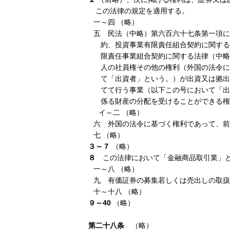
この法律の規定を適用する。
一～四 （略）
五 民法（中略）第六百六十七条第一項に
約、投資事業有限責任組合契約に関する
限責任事業組合契約に関する法律（中略
人の社員権その他の権利（外国の法令に
て「出資者」という。）が出資又は拠出
てて行う事業（以下この号において「出
係る財産の分配を受けることができる権
イ～二 （略）
六 外国の法令に基づく権利であって、前
七 （略）
３～７
（略）
８
この法律において「金融商品取引業」
一～八 （略）
九 有価証券の募集若しくは売出しの取扱
十～十八 （略）
９～40
（略）
第二十八条
（略）