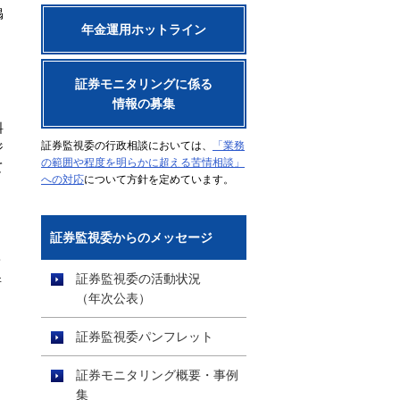
掲
年金運用ホットライン
証券モニタリングに係る
情報の募集
料
証券監視委の行政相談においては、
「業務
ジ
の範囲や程度を明らかに超える苦情相談」
て
への対応
について方針を定めています。
証券監視委からのメッセージ
て
証券監視委の活動状況
所
（年次公表）
証券監視委パンフレット
証券モニタリング概要・事例
集