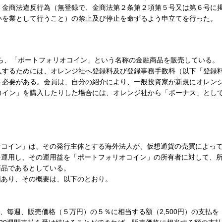
、金商法違反行為（無登録で、金商法第２条第２項第５号又は第６号に
いを業として行うこと）の禁止及び停止を命ずるよう申立てを行った。
から、「ポートフォリオコイン」という名称の金融商品を販売している。
するためには、オレンジ社へ登録料及び登録事務手数料（以下「登録
う必要がある。会員は、自分の紹介により、一般投資家が新規にオレン
コイン」を購入したりした場合には、オレンジ社から「ボーナス」とし
コイン」は、その発行主体とする海外法人が、仮想通貨の売買によっ
を運用し、その運用益を「ポートフォリオコイン」の所有者に対して、
商品であるとしている。
あり、その概要は、以下のとおり。
、毎週、販売価格（５万円）の５％に相当する額（2,500円）の支払を