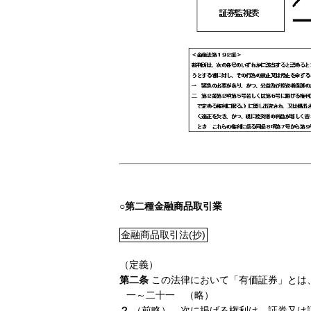
○第二種金融商品取引業
金融商品取引法(抄)
（定義）
第二条
この法律において「有価証券」とは
一～二十一 （略）
２
（前略）、次に掲げる権利は、証券又は