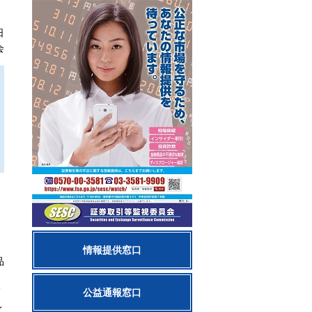
日
会
情報提供窓口
品
公益通報窓口
レ