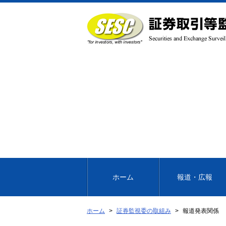
本
文
へ
移
動
ホーム
報道・広報
ホーム
証券監視委の取組み
報道発表関係