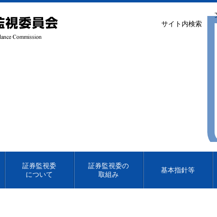
サイト内検索
証券監視委
証券監視委の
基本指針等
について
取組み