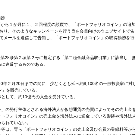
勧誘
頃から１か月に１、２回程度の頻度で、「ポートフォリオコイン」の追
おり、そのようなキャンペーンを行う旨を会員向けのウェブサイトで告
てメールを送信して告知し、「ポートフォリオコイン」の取得勧誘を行
第28条第２項第２号に規定する「第二種金融商品取引業」に該当し、
条に違反するものである。
0年２月20日までの間に、少なくとも延べ約8,100名の一般投資家に対
ン」を販売している。
として、約10億円の入金を受けている。
」の発行主体とされる海外法人が仮想通貨の売買によってその売上金
ートフォリオコイン」の売上金を海外法人に送金している形跡や海外法
められていない。
等は、専ら「ポートフォリオコイン」の売上金及び会員の登録料等か