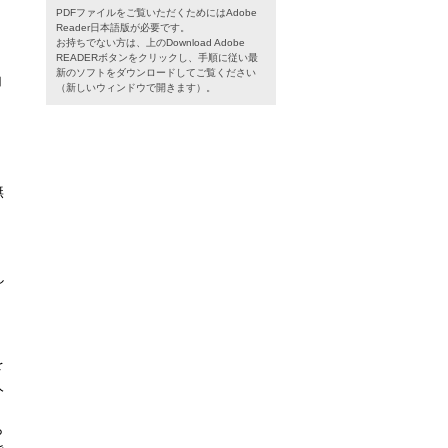
PDFファイルをご覧いただくためにはAdobe
Reader日本語版が必要です。
お持ちでない方は、上のDownload Adobe
READERボタンをクリックし、手順に従い最
新のソフトをダウンロードしてご覧ください
加
（新しいウィンドウで開きます）。
無
し
を
人
ら