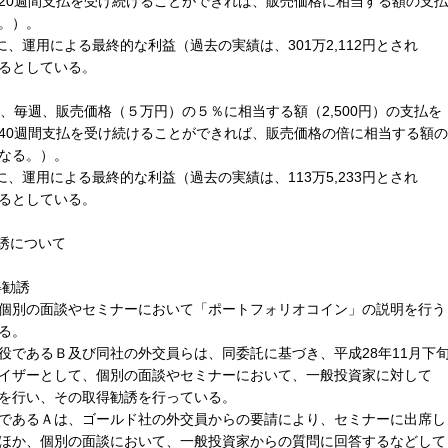
20週間支払を受け続けることができれば、販売価格に相当する額の支払
。）。
、運用による最終的な利益（過去の実績は、301万2,112円とされ
るとしている。
、毎週、販売価格（５万円）の５％に相当する額（2,500円）の支払を
40週間支払を受け続けることができれば、販売価格の倍に相当する額の
なる。）。
、運用による最終的な利益（過去の実績は、113万5,233円とされ
るとしている。
誘について
得勧誘
個別の面談やセミナーにおいて「ポートフォリオコイン」の説明を行う
る。
であるＢ及び同社の外交員らは、同委託に基づき、平成28年11月下
イザーとして、個別の面談やセミナーにおいて、一般投資家に対して
を行い、その取得勧誘を行っている。
であるＡは、ゴールド社の外交員からの要請により、セミナーに出席し
ほか、個別の面談において、一般投資家からの質問に回答するなどして