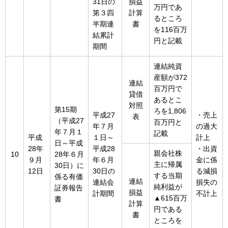
31日の
損益
万円であ
第３四
計算
るところ
半期連
書
を116百万
結累計
円と記載
期間
連結純資
産額が372
連結
百万円で
貸借
あるとこ
対照
第15期
ろを1,806
平成27
・売上
表
（平成27
百万円と
年７月
の過大
年７月１
記載
平成
１日～
計上
日～平成
28年
平成28
・出資
親会社株
10
28年６月
９月
年６月
金に係
主に帰属
30日）に
12日
30日の
る減損
する当期
係る有価
連結
連結会
損失の
純利益が
証券報告
損益
計期間
不計上
▲615百万
書
計算
円である
書
ところを