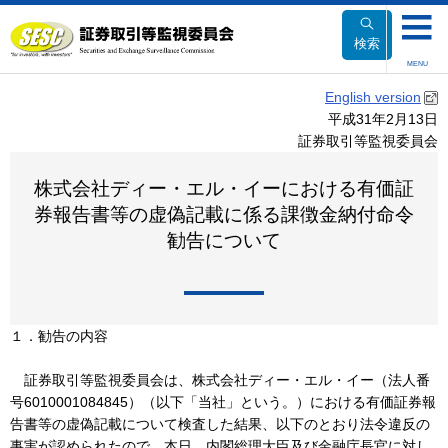
本
文
検索
へ
MENU
移
English version
動
平成31年2月13日
証券取引等監視委員会
株式会社ディー・エル・イーにおける有価証
券報告書等の虚偽記載に係る課徴金納付命令
勧告について
１．勧告の内容
証券取引等監視委員会は、株式会社ディー・エル・イー（法人番
号6010001084845）（以下「当社」という。）における有価証券報
告書等の虚偽記載について検査した結果、以下のとおり法令違反の
事実が認められたので、本日、内閣総理大臣及び金融庁長官に対し