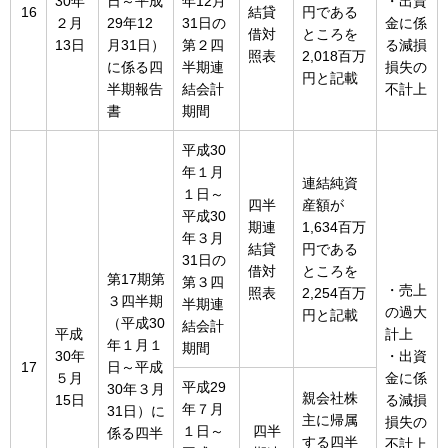
30年
日～平成
年12月
・出資
16
結貸
円である
２月
29年12
31日の
金に係
借対
ところを
13日
月31日）
第２四
る減損
照表
2,018百万
に係る四
半期連
損失の
円と記載
半期報告
結会計
不計上
書
期間
平成30
年１月
連結純資
１日～
四半
産額が
平成30
期連
1,634百万
年３月
結貸
円である
31日の
借対
ところを
第17期第
第３四
・売上
照表
2,254百万
３四半期
半期連
の過大
円と記載
（平成30
結会計
平成
計上
年１月１
期間
30年
・出資
17
日～平成
５月
金に係
平成29
30年３月
親会社株
15日
る減損
年７月
31日）に
主に帰属
損失の
１日～
四半
係る四半
する四半
不計上