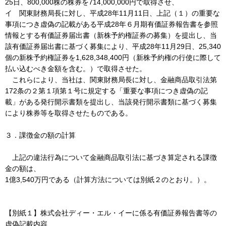
25日、800,000株の株券を714,000,000円で取得させ、
イ 関東財務局長に対し、平成28年11月11日、上記（１）の重要な
事項につき虚偽の記載がある平成28年６月期有価証券報告書を参照
情報とする有価証券届出書（新株予約権証券の募集）を提出し、当
該有価証券届出書に基づく募集により、平成28年11月29日、25,340
個の新株予約権証券を1,628,348,400円（新株予約権の行使に際して
払い込むべき金額を含む。）で取得させた。
これらにより、当社は、関東財務局長に対し、金融商品取引法第
172条の２第１項第１号に規定する「重要な事項につき虚偽の記
載」がある発行開示書類を提出し、当該発行開示書類に基づく募集
により株券等を取得させたものである。
３．課徴金の額の計算
上記の違法行為について金融商品取引法に基づき算定される課徴
金の額は、
1億3,540万円である（計算方法については別紙２のとおり。）。
【別紙１】株式会社ディー・エル・イーに係る有価証券報告書等の
虚偽記載内容