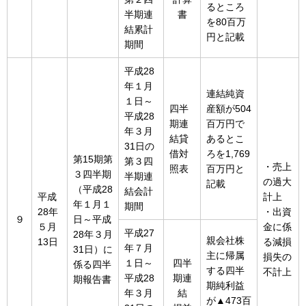
るところ
半期連
書
を80百万
結累計
円と記載
期間
平成28
年１月
連結純資
１日～
四半
産額が504
平成28
期連
百万円で
年３月
結貸
あるとこ
31日の
借対
ろを1,769
第15期第
第３四
・売上
照表
百万円と
３四半期
半期連
の過大
記載
（平成28
結会計
平成
計上
年１月１
期間
28年
・出資
９
日～平成
５月
金に係
平成27
28年３月
親会社株
13日
る減損
年７月
31日）に
主に帰属
損失の
１日～
四半
係る四半
する四半
不計上
平成28
期連
期報告書
期純利益
年３月
結
が▲473百