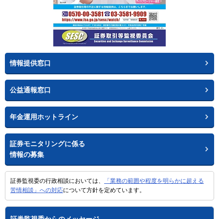
情報提供窓口
公益通報窓口
年金運用ホットライン
証券モニタリングに係る
情報の募集
証券監視委の行政相談においては、
「業務の範囲や程度を明らかに超える
苦情相談」への対応
について方針を定めています。