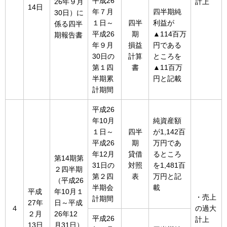
平成26
26年９月
計上
14日
年７月
四半期純
30日）に
１日～
四半
利益が
係る四半
平成26
期
▲114百万
期報告書
年９月
損益
円である
30日の
計算
ところを
第１四
書
▲11百万
半期累
円と記載
計期間
平成26
年10月
純資産額
１日～
四半
が1,142百
平成26
期
万円であ
年12月
貸借
るところ
第14期第
31日の
対照
を1,481百
２四半期
第２四
表
万円と記
（平成26
半期会
載
平成
年10月１
・売上
計期間
27年
日～平成
４
の過大
２月
26年12
平成26
計上
13日
月31日）