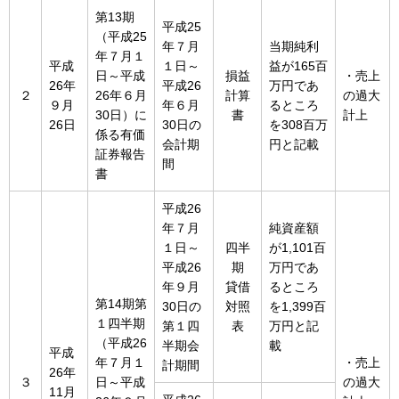
第13期
平成25
（平成25
年７月
当期純利
年７月１
平成
１日～
益が165百
日～平成
損益
・売上
26年
平成26
万円であ
２
26年６月
計算
の過大
９月
年６月
るところ
30日）に
書
計上
26日
30日の
を308百万
係る有価
会計期
円と記載
証券報告
間
書
平成26
年７月
純資産額
１日～
四半
が1,101百
平成26
期
万円であ
年９月
貸借
るところ
第14期第
30日の
対照
を1,399百
１四半期
第１四
表
万円と記
（平成26
半期会
載
平成
年７月１
・売上
計期間
26年
３
日～平成
の過大
11月