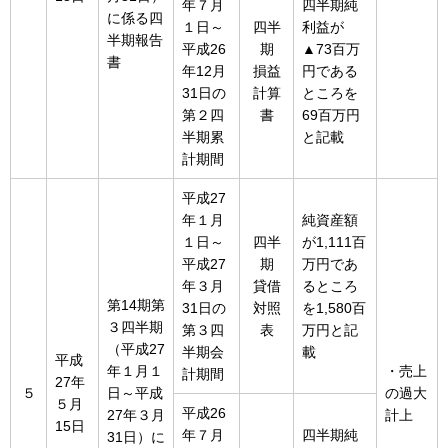
年７月
四半期純
に係る四
１日～
四半
利益が
半期報告
平成26
期
▲73百万
書
年12月
損益
円である
31日の
計算
ところを
第２四
書
69百万円
半期累
と記載
計期間
平成27
年１月
純資産額
１日～
四半
が1,111百
平成27
期
万円であ
年３月
貸借
るところ
第14期第
31日の
対照
を1,580百
３四半期
第３四
表
万円と記
（平成27
半期会
載
平成
年１月１
・売上
計期間
27年
５
日～平成
の過大
５月
平成26
27年３月
計上
15日
年７月
四半期純
31日）に