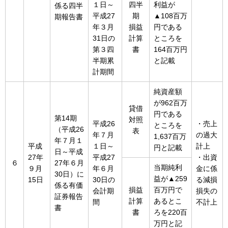
１日～
四半
利益が
係る四半
平成27
期
▲108百万
期報告書
年３月
損益
円である
31日の
計算
ところを
第３四
書
164百万円
半期累
と記載
計期間
純資産額
が962百万
貸借
円である
第14期
対照
平成26
・売上
ところを
（平成26
表
年７月
の過大
1,637百万
年７月１
平成
１日～
計上
円と記載
日～平成
27年
平成27
・出資
６
27年６月
当期純利
９月
年６月
金に係
30日）に
益が▲259
15日
30日の
る減損
係る有価
損益
百万円で
会計期
損失の
証券報告
計算
あるとこ
間
不計上
書
書
ろを220百
万円と記