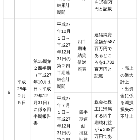
を15百万
結累計
円と記載
期間
平成27
年10月
連結純資
１日～
四半
産額が587
平成27
期連
百万円で
年12月
結貸
あるとこ
31日の
第15期第
借対
ろを1,732
第２四
２四半期
・売上
照表
百万円と
半期連
（平成27
の過大
記載
結会計
平成
年10月１
計上
期間
28年
日～平成
・出資
８
２月
27年12
金に係
平成27
親会社株
５日
月31日）
る減損
年７月
主に帰属
に係る四
損失の
１日～
四半
する四半
半期報告
不計上
平成27
期連
期純利益
書
年12月
結
が▲389百
31日の
損益
万円であ
第２四
計算