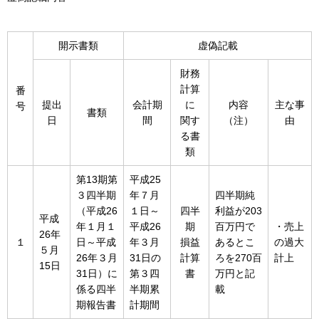
開示書類
虚偽記載
財務
計算
番
提出
会計期
に
内容
主な事
号
書類
日
間
関す
（注）
由
る書
類
第13期第
平成25
３四半期
年７月
四半期純
（平成26
１日～
四半
利益が203
平成
年１月１
平成26
期
百万円で
・売上
26年
１
日～平成
年３月
損益
あるとこ
の過大
５月
26年３月
31日の
計算
ろを270百
計上
15日
31日）に
第３四
書
万円と記
係る四半
半期累
載
期報告書
計期間