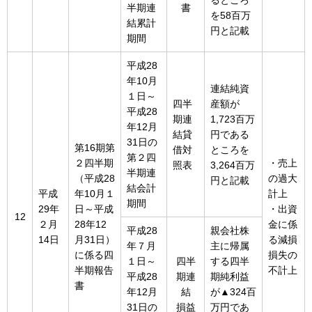
るところ
半期連
書
を58百万
結累計
円と記載
期間
平成28
年10月
連結純資
１日～
四半
産額が
平成28
期連
1,723百万
年12月
結貸
円である
31日の
第16期第
借対
ところを
第２四
２四半期
・売上
照表
3,264百万
半期連
（平成28
の過大
円と記載
結会計
平成
年10月１
計上
期間
29年
日～平成
・出資
12
２月
28年12
金に係
平成28
親会社株
14日
月31日）
る減損
年７月
主に帰属
に係る四
損失の
１日～
四半
する四半
半期報告
不計上
平成28
期連
期純利益
書
年12月
結
が▲324百
31日の
損益
万円であ