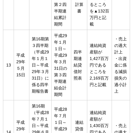
第２四
計算
るところ
半期連
書
を▲132百
結累計
万円と記
期間
載
平成29
第16期第
・売上
年１月
３四半期
連結純資
の過大
１日～
（平成29
四半
産額が
計上
平成
平成29
年１月１
期連
1,427百万
・出資
29年
年３月
13
日～平成
結貸
円である
金に係
５月
31日の
29年３月
借対
ところを
る減損
15日
第３四
31日）に
照表
2,169百万
損失の
半期連
係る四半
円と記載
過小計
結会計
期報告書
上
期間
第16期
平成28
（平成28
連結純資
年７月
年７月１
産額が
平成
１日～
連結
日～平成
1,430百万
・売上
29年
平成29
貸借
14
29年６月
円である
の過大