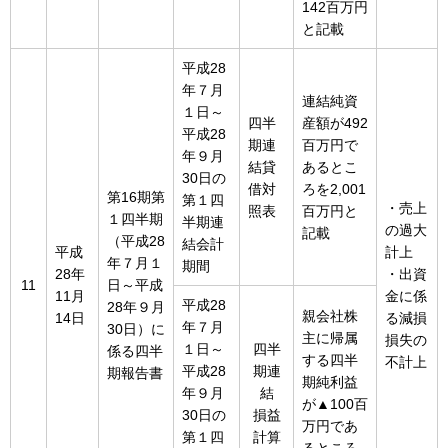
142百万円
と記載
平成28
年７月
連結純資
１日～
四半
産額が492
平成28
期連
百万円で
年９月
結貸
あるとこ
30日の
借対
ろを2,001
第16期第
第１四
・売上
照表
百万円と
１四半期
半期連
の過大
記載
（平成28
結会計
平成
計上
年７月１
期間
28年
・出資
11
日～平成
11月
金に係
平成28
28年９月
親会社株
14日
る減損
年７月
30日）に
主に帰属
損失の
１日～
四半
係る四半
する四半
不計上
平成28
期連
期報告書
期純利益
年９月
結
が▲100百
30日の
損益
万円であ
第１四
計算