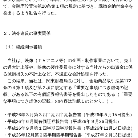
て、金融庁設置法第20条第１項の規定に基づき、課徴金納付命令を
発出するよう勧告を行った。
２．法令違反の事実関係
（１）継続開示書類
当社は、映像（ＴＶアニメ等）の企画・制作事業において、売上
の過大計上等や、映像の製作委員会に対する当社からの出資金に係
る減損損失の不計上など、不適正な会計処理を行った。
この結果、当社は、関東財務局長に対し、金融商品取引法第172
条の４第１項及び第２項に規定する「重要な事項につき虚偽の記
載」がある以下の有価証券報告書等を提出したものである（「重要
な事項につき虚偽の記載」の内容は別紙１のとおり。）。
・平成26年３月第３四半期四半期報告書（平成26年５月15日提出）
・平成26年６月期有価証券報告書（平成26年９月26日提出）
・平成26年９月第１四半期四半期報告書（平成26年11月14日提出）
・平成26年12月第２四半期四半期報告書（平成27年２月13日提出）