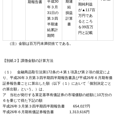
平成30
期連
期報告書
期純利益
年３月
結
が▲117百
31日の
損益
万円であ
第３四
計算
るところ
半期連
書
を39百万
結累計
円と記載
期間
（注）金額は百万円未満切捨てである。
【別紙２】課徴金額の計算方法
（１） 金融商品取引法第172条の４第１項及び第２項の規定によ
り、平成26年３月第３四半期四半期報告書及び平成26年６月期有価
証券報告書ごとに算出した額（以下（１）において「個別決定ごと
の算出額」という。）は、
ア 当社が発行する算定基準有価証券の市場価額の総額に10万分の
６を乗じて得た下記の額
平成26年３月第３四半期四半期報告書 654,027円
平成26年６月期有価証券報告書 1,313,616円