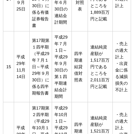
９月
年６月
対照
30日）に
ところを
計上
25日
30日の
表
係る有価
1,889百万
連結会
証券報告
円と記載
計期間
書
平成29
第17期第
年７月
・売上
１四半期
連結純資
１日～
の過大
（平成29
四半
産額が
平成
平成29
計上
年７月１
期連
1,517百万
29年
年９月
・出資
15
日～平成
結貸
円である
11月
30日の
金に係
29年９月
借対
ところを
14日
第１四
る減損
30日）に
照表
2,011百万
半期連
損失の
係る四半
円と記載
結会計
不計上
期報告書
期間
第17期第
平成29
２四半期
年10月
・売上
連結純資
（平成29
１日～
の過大
四半
産額が
平成
年10月１
平成29
計上
期連
1,521百万