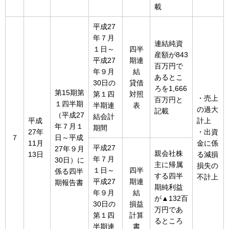
載
平成27
年７月
連結純資
１日～
四半
産額が843
平成27
期連
百万円で
年９月
結
あるとこ
30日の
貸借
ろを1,666
第15期第
第１四
対照
・売上
百万円と
１四半期
半期連
表
の過大
記載
（平成27
結会計
平成
計上
年７月１
期間
27年
・出資
７
日～平成
11月
金に係
平成27
27年９月
親会社株
13日
る減損
年７月
30日）に
主に帰属
損失の
１日～
四半
係る四半
する四半
不計上
平成27
期連
期報告書
期純利益
年９月
結
が▲132百
30日の
損益
万円であ
第１四
計算
るところ
半期連
書