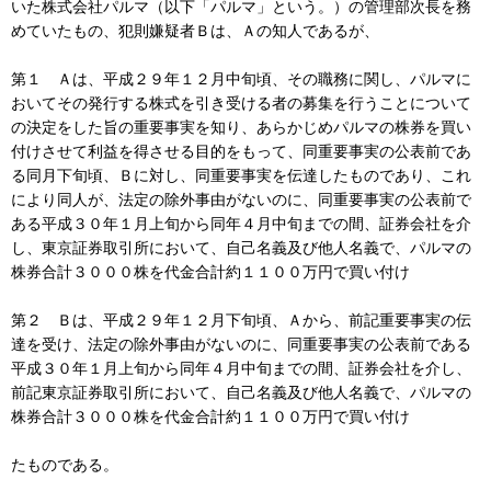
いた株式会社パルマ（以下「パルマ」という。）の管理部次長を務
めていたもの、犯則嫌疑者Ｂは、Ａの知人であるが、
第１ Ａは、平成２９年１２月中旬頃、その職務に関し、パルマに
おいてその発行する株式を引き受ける者の募集を行うことについて
の決定をした旨の重要事実を知り、あらかじめパルマの株券を買い
付けさせて利益を得させる目的をもって、同重要事実の公表前であ
る同月下旬頃、Ｂに対し、同重要事実を伝達したものであり、これ
により同人が、法定の除外事由がないのに、同重要事実の公表前で
ある平成３０年１月上旬から同年４月中旬までの間、証券会社を介
し、東京証券取引所において、自己名義及び他人名義で、パルマの
株券合計３０００株を代金合計約１１００万円で買い付け
第２ Ｂは、平成２９年１２月下旬頃、Ａから、前記重要事実の伝
達を受け、法定の除外事由がないのに、同重要事実の公表前である
平成３０年１月上旬から同年４月中旬までの間、証券会社を介し、
前記東京証券取引所において、自己名義及び他人名義で、パルマの
株券合計３０００株を代金合計約１１００万円で買い付け
たものである。