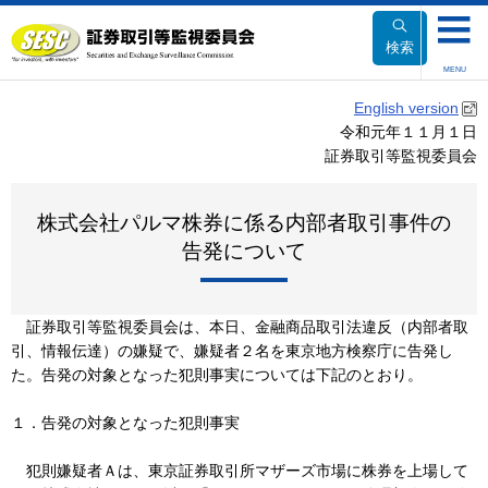
本
文
検索
へ
MENU
移
English version
動
令和元年１１月１日
証券取引等監視委員会
株式会社パルマ株券に係る内部者取引事件の
告発について
証券取引等監視委員会は、本日、金融商品取引法違反（内部者取
引、情報伝達）の嫌疑で、嫌疑者２名を東京地方検察庁に告発し
た。告発の対象となった犯則事実については下記のとおり。
１．告発の対象となった犯則事実
犯則嫌疑者Ａは、東京証券取引所マザーズ市場に株券を上場して